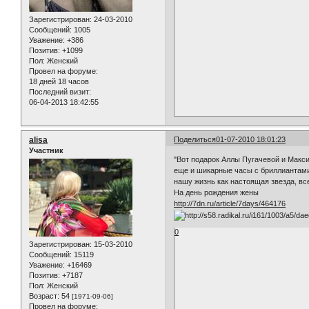
Зарегистрирован
: 24-03-2010
Сообщений:
1005
Уважение:
+386
Позитив:
+1099
Пол:
Женский
Провел на форуме:
18 дней 18 часов
Последний визит:
06-04-2013 18:42:55
alisa
Поделиться
01-07-2010 18:01:23
Участник
"Вот подарок Аллы Пугачевой и Макс
еще и шикарные часы с бриллиантами,
нашу жизнь как настоящая звезда, все
На день рождения жены
http://7dn.ru/article/7days/464176
0
Зарегистрирован
: 15-03-2010
Сообщений:
15119
Уважение:
+16469
Позитив:
+7187
Пол:
Женский
Возраст:
54
[1971-09-06]
Провел на форуме: