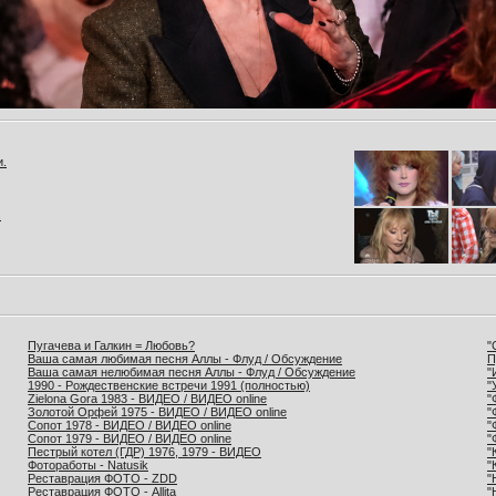
и.
.
Пугачева и Галкин = Любовь?
"
Ваша самая любимая песня Аллы - Флуд / Обсуждение
П
Ваша самая нелюбимая песня Аллы - Флуд / Обсуждение
"
1990 - Рождественские встречи 1991 (полностью)
"
Zielona Gora 1983 - ВИДЕО / ВИДЕО online
"
Золотой Орфей 1975 - ВИДЕО / ВИДЕО online
"
Сопот 1978 - ВИДЕО / ВИДЕО online
"
Сопот 1979 - ВИДЕО / ВИДЕО online
"
Пестрый котел (ГДР) 1976, 1979 - ВИДЕО
"
Фотоработы - Natusik
"
Реставрация ФОТО - ZDD
"
Реставрация ФОТО - Allita
"