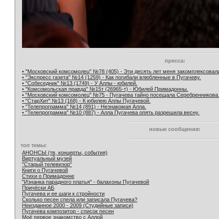
пресса:
• "Московский комсомолец" №78 (405) - Эти десять лет меня закомплексовал
• "Экспресс газета" №14 (1259) - Как погибали влюбленные в Пугачеву.
• "Собеседник" №13 (1749) - У Аллы - юбилей.
• "Комсомольская правда" №15т (26965-т) - Юбилей Примадонны.
• "Московский комсомолец" №75 - Пугачева тайно посещала Серебренникова
• "СтарХит" №13 (168) - К юбилею Аллы Пугачевой.
• "Телепрограмма" №14 (891) - Незнакомая Алла.
• "Телепрограмма" №10 (887) - Алла Пугачева опять разрешила весну.
новые сообщения:
топ темы:
АНОНСЫ (тв, концерты, события)
Виртуальный музей
"Старый телевизор"
Книги о Пугачевой
Стихи о Примадонне
"Изнанка парадного платья" - балахоны Пугачевой
Причёски АБ
Пугачева и ее шаги к стройности
Сколько песен спела или записала Пугачева?
Неизданное 2000 - 2009 (Студийные записи)
Пугачева композитор - список песен
Моё первое знакомство с Аллой