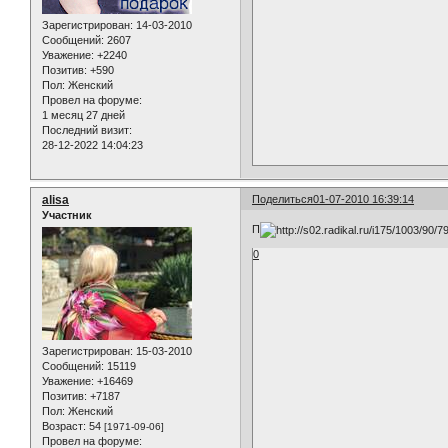
Зарегистрирован
: 14-03-2010
Сообщений:
2607
Уважение:
+2240
Позитив:
+590
Пол:
Женский
Провел на форуме:
1 месяц 27 дней
Последний визит:
28-12-2022 14:04:23
alisa
Поделиться
01-07-2010 16:39:14
Участник
П
0
Зарегистрирован
: 15-03-2010
Сообщений:
15119
Уважение:
+16469
Позитив:
+7187
Пол:
Женский
Возраст:
54
[1971-09-06]
Провел на форуме: