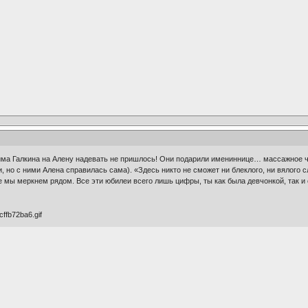
има Галкина на Алену надевать не пришлось! Они подарили имениннице… массажное чу
 но с ними Алена справилась сама). «Здесь никто не сможет ни блеклого, ни вялого 
 мы меркнем рядом. Все эти юбилеи всего лишь цифры, ты как была девчонкой, так и о