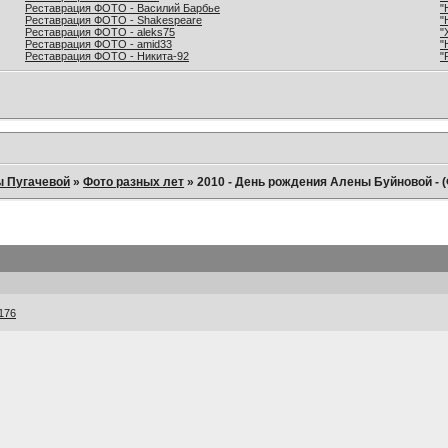
Реставрация ФОТО - Василий Барбье
"
Реставрация ФОТО - Shakespeare
"
Реставрация ФОТО - aleks75
"
Реставрация ФОТО - amid33
"
Реставрация ФОТО - Никита-92
"
ы Пугачевой
»
Фото разных лет
»
2010 - День рождения Алены Буйновой - 
4176