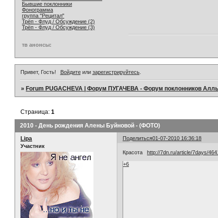
Бывшие поклонники
Фонограмма
группа "Рецитал"
Трёп - Флуд / Обсуждение (2)
Трёп - Флуд / Обсуждение (3)
тв анонсы:
Привет, Гость!
Войдите
или
зарегистрируйтесь
.
»
Forum PUGACHEVA | Форум ПУГАЧЕВА - Форум поклонников Алл
Страница:
1
2010 - День рождения Алены Буйновой - (ФОТО)
Lipa
Поделиться
01-07-2010 16:36:18
Участник
Красота
http://7dn.ru/article/7days/46
+6