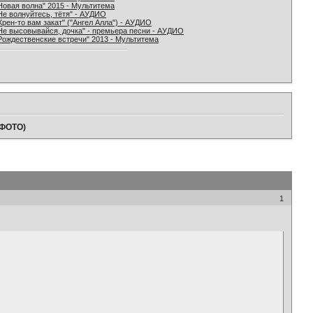
Новая волна" 2015 - Мультитема
Не волнуйтесь, тётя" - АУДИО
Хрен-то вам закат" ("Ангел Алла") - АУДИО
Не высовывайся, дочка" - премьера песни - АУДИО
Рождественские встречи" 2013 - Мультитема
(ФОТО)
1