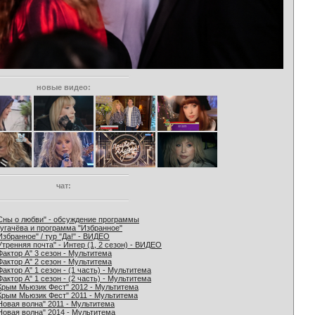
новые видео:
чат:
Сны о любви" - обсуждение программы
угачёва и программа "Избранное"
Избранное" / тур "Да!" - ВИДЕО
Утренняя почта" - Интер (1, 2 сезон) - ВИДЕО
Фактор А" 3 сезон - Мультитема
Фактор А" 2 сезон - Мультитема
Фактор А" 1 сезон - (1 часть) - Мультитема
Фактор А" 1 сезон - (2 часть) - Мультитема
Крым Мьюзик Фест" 2012 - Мультитема
Крым Мьюзик Фест" 2011 - Мультитема
Новая волна" 2011 - Мультитема
Новая волна" 2014 - Мультитема