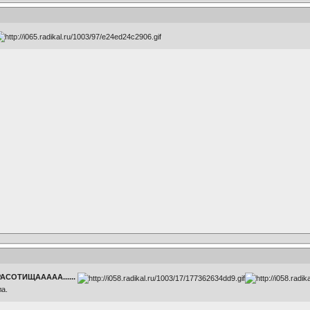
РАСОТИЩААААА......
а.