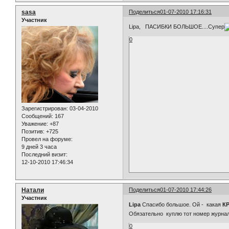
sasa
Поделиться
01-07-2010 17:16:31
Участник
Lipa, ПАСИБКИ БОЛЬШОЕ....Супер
0
Зарегистрирован
: 03-04-2010
Сообщений:
167
Уважение:
+87
Позитив:
+725
Провел на форуме:
9 дней 3 часа
Последний визит:
12-10-2010 17:46:34
Натали
Поделиться
01-07-2010 17:44:26
Участник
Lipa
Спасибо большое. Ой - какая
К
Обязательно куплю тот номер журнал
0