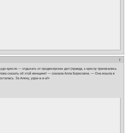
7
до-кресло — отдыхать от продюсерских дел (правда, к креслу прилагались
слова сказать об этой женщине! — сказала Алла Борисовна. — Она вошла в
сталась. За Алену, урра-а-а-а!»