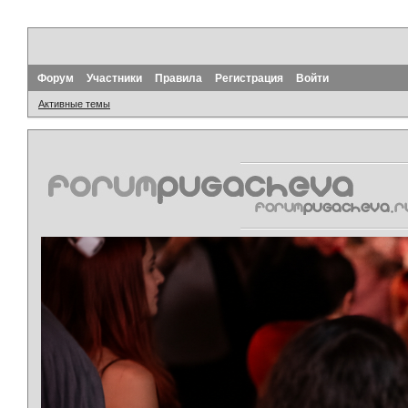
Форум
Участники
Правила
Регистрация
Войти
Активные темы