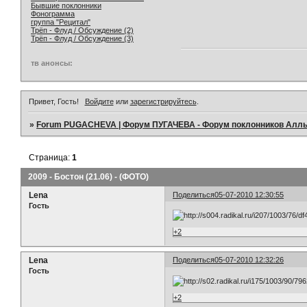
Бывшие поклонники
Фонограмма
группа "Рецитал"
Трёп - Флуд / Обсуждение (2)
Трёп - Флуд / Обсуждение (3)
тв анонсы:
Привет, Гость!
Войдите
или
зарегистрируйтесь
.
»
Forum PUGACHEVA | Форум ПУГАЧЕВА - Форум поклонников Алл
Страница:
1
2009 - Бостон (21.06) - (ФОТО)
Lena
Поделиться
05-07-2010 12:30:55
Гость
+2
Lena
Поделиться
05-07-2010 12:32:26
Гость
+2