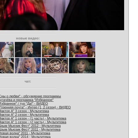
новые видео:
чат:
Сны о любви" - обсуждение программы
угачёва и программа "Избранное"
Избранное" / тур "Да!" - ВИДЕО
Утренняя почта" - Интер (1, 2 сезон) - ВИДЕО
Фактор А" 3 сезон - Мультитема
Фактор А" 2 сезон - Мультитема
Фактор А" 1 сезон - (1 часть) - Мультитема
Фактор А" 1 сезон - (2 часть) - Мультитема
Крым Мьюзик Фест" 2012 - Мультитема
Крым Мьюзик Фест" 2011 - Мультитема
Новая волна" 2011 - Мультитема
Новая волна" 2014 - Мультитема