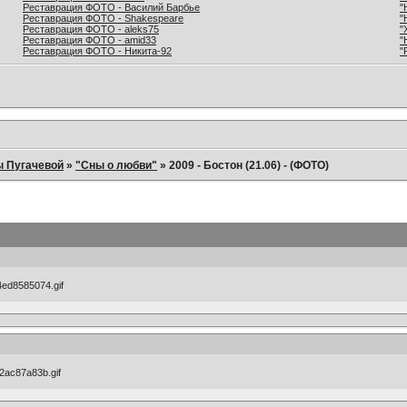
Реставрация ФОТО - Василий Барбье
"
Реставрация ФОТО - Shakespeare
"
Реставрация ФОТО - aleks75
"
Реставрация ФОТО - amid33
"
Реставрация ФОТО - Никита-92
"
ы Пугачевой
»
"Сны о любви"
»
2009 - Бостон (21.06) - (ФОТО)