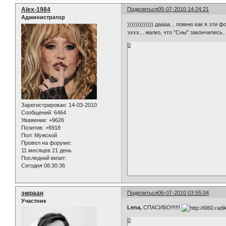
Alex-1984
Поделиться
05-07-2010 14:24:21
Администратор
))))))))))))) даааа... помню как я эти
эххх... жалко, что "Сны" закончились..
0
Зарегистрирован
: 14-03-2010
Сообщений:
6464
Уважение:
+9626
Позитив:
+6918
Пол:
Мужской
Провел на форуме:
11 месяцев 21 день
Последний визит:
Сегодня 08:30:36
эмраан
Поделиться
06-07-2010 03:55:04
Участник
Lena,
СПАСИБО!!!!!!
0