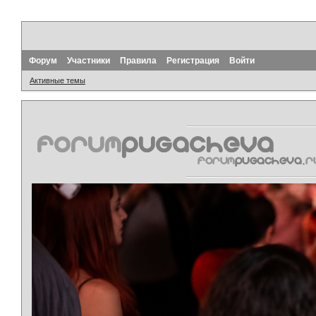
Форум
Участники
Правила
Регистрация
Войти
Активные темы