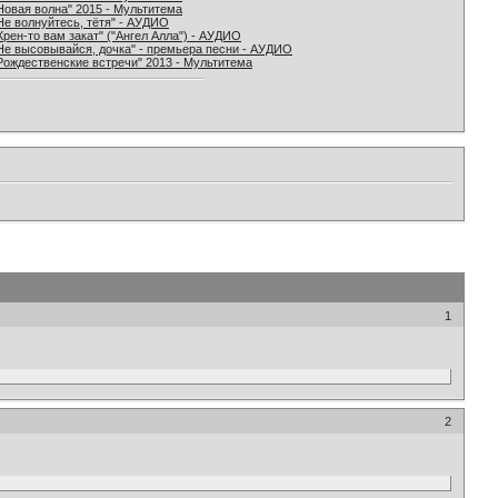
Новая волна" 2015 - Мультитема
Не волнуйтесь, тётя" - АУДИО
Хрен-то вам закат" ("Ангел Алла") - АУДИО
Не высовывайся, дочка" - премьера песни - АУДИО
Рождественские встречи" 2013 - Мультитема
1
2