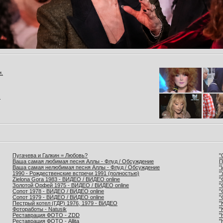
и.
.
Пугачева и Галкин = Любовь?
"
Ваша самая любимая песня Аллы - Флуд / Обсуждение
П
Ваша самая нелюбимая песня Аллы - Флуд / Обсуждение
"
1990 - Рождественские встречи 1991 (полностью)
"
Zielona Gora 1983 - ВИДЕО / ВИДЕО online
"
Золотой Орфей 1975 - ВИДЕО / ВИДЕО online
"
Сопот 1978 - ВИДЕО / ВИДЕО online
"
Сопот 1979 - ВИДЕО / ВИДЕО online
"
Пестрый котел (ГДР) 1976, 1979 - ВИДЕО
"
Фотоработы - Natusik
"
Реставрация ФОТО - ZDD
"
Реставрация ФОТО - Allita
"