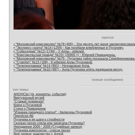
пресса:
• "Московский комсомолец" №78 (405) - Эти десять лет меня закомплексовал
• "Экспресс газета" №14 (1259) - Как погибали влюбленные в Пугачеву.
• "Собеседник" №13 (1749) - У Аллы - юбилей.
• "Комсомольская правда" №15т (26965-т) - Юбилей Примадонны.
• "Московский комсомолец" №75 - Пугачева тайно посещала Серебренникова
• "СтарХит" №13 (168) - К юбилею Аллы Пугачевой.
• "Телепрограмма" №14 (891) - Незнакомая Алла.
• "Телепрограмма" №10 (887) - Алла Пугачева опять разрешила весну.
новые сообщения:
топ темы:
АНОНСЫ (тв, концерты, события)
Виртуальный музей
"Старый телевизор"
Книги о Пугачевой
Стихи о Примадонне
"Изнанка парадного платья" - балахоны Пугачевой
Причёски АБ
Пугачева и ее шаги к стройности
Сколько песен спела или записала Пугачева?
Неизданное 2000 - 2009 (Студийные записи)
Пугачева композитор - список песен
Моё первое знакомство с Аллой