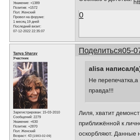
Уважение:
+1389
Позитив:
+1572
Пол:
Женский
0
Провел на форуме:
1 месяц 19 дней
Последний визит:
07-12-2022 22:35:07
Поделиться
05-0
Tanya Sharay
Участник
alisa написал(а
Не перепечатка,а 
правда!!!
Лиля, хватит демонс
Зарегистрирован
: 15-03-2010
Сообщений:
2279
Уважение:
+630
приближённой к лично
Позитив:
+2870
Пол:
Женский
оскорбляют. Данные 
Возраст:
43
[1983-02-09]