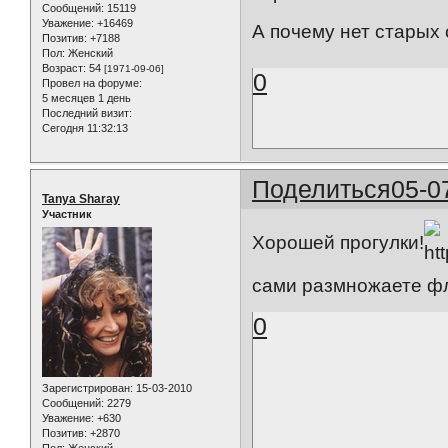
Сообщений:
15119
Уважение:
+16469
А почему нет старых
Позитив:
+7188
Пол:
Женский
Возраст:
54
[1971-09-06]
0
Провел на форуме:
5 месяцев 1 день
Последний визит:
Сегодня 11:32:13
Поделиться
05-0
Tanya Sharay
Участник
Хорошей прогулки!
сами размножаете ф
0
Зарегистрирован
: 15-03-2010
Сообщений:
2279
Уважение:
+630
Позитив:
+2870
Пол:
Женский