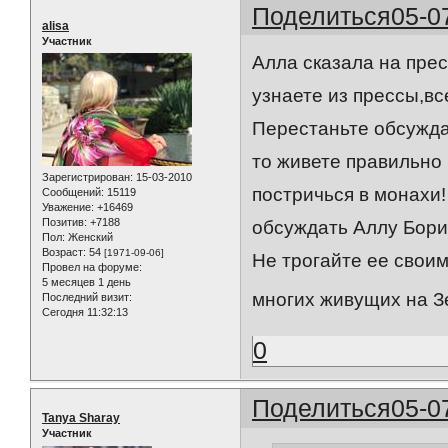
Поделиться
05-0
alisa
Участник
Алла сказала на пре
узнаете из прессы,вс
Перестаньте обсужда
то живете правильно 
Зарегистрирован
: 15-03-2010
постричься в монахи
Сообщений:
15119
Уважение:
+16469
Позитив:
+7188
обсуждать Аллу Бори
Пол:
Женский
Возраст:
54
[1971-09-06]
Не трогайте ее свои
Провел на форуме:
5 месяцев 1 день
многих живущих на Зе
Последний визит:
Сегодня 11:32:13
0
Поделиться
05-0
Tanya Sharay
Участник