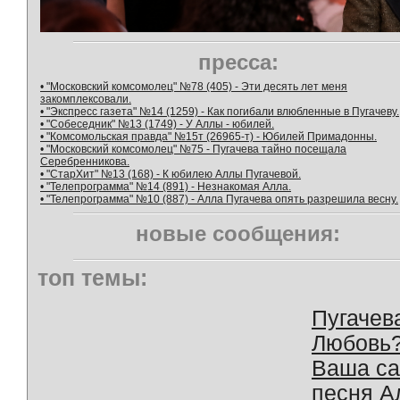
пресса:
• "Московский комсомолец" №78 (405) - Эти десять лет меня
закомплексовали.
• "Экспресс газета" №14 (1259) - Как погибали влюбленные в Пугачеву.
• "Собеседник" №13 (1749) - У Аллы - юбилей.
• "Комсомольская правда" №15т (26965-т) - Юбилей Примадонны.
• "Московский комсомолец" №75 - Пугачева тайно посещала
Серебренникова.
• "СтарХит" №13 (168) - К юбилею Аллы Пугачевой.
• "Телепрограмма" №14 (891) - Незнакомая Алла.
• "Телепрограмма" №10 (887) - Алла Пугачева опять разрешила весну.
новые сообщения:
топ темы:
Пугачев
Любовь
Ваша с
песня А