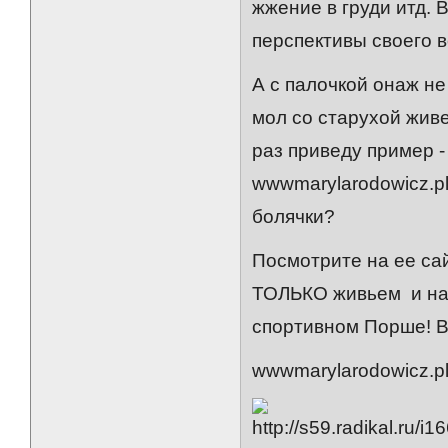
жжение в груди итд. 
перспективы своего в
А с палочкой онаж не
мол со старухой живе
раз приведу пример -
wwwmarylarodowicz.pl
болячки?
Посмотрите на ее сайт
ТОЛЬКО живьем и на 
спортивном Порше! В
wwwmarylarodowicz.p