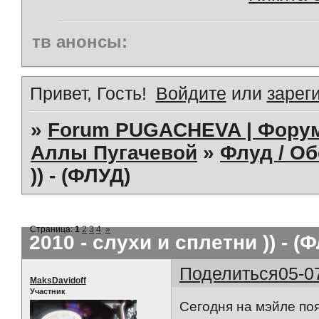
тв анонсы:
Привет, Гость!
Войдите
или
зарег
»
Forum PUGACHEVA | Форум
Аллы Пугачевой
»
Флуд / О
)) - (ФЛУД)
Страница:
1
2
3
4
»
2010 - слухи и сплетни )) - (
Поделиться
05-0
MaksDavidoff
Участник
Сегодня на мэйле п