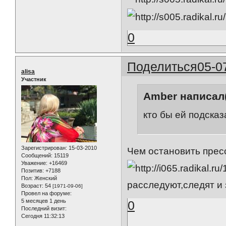
0
Поделиться
05-0
alisa
Участник
Amber написал(
кто бы ей подсказ
Зарегистрирован
: 15-03-2010
Чем остановить прес
Сообщений:
15119
Уважение:
+16469
Позитив:
+7188
Пол:
Женский
расследуют,следят и 
Возраст:
54
[1971-09-06]
Провел на форуме:
5 месяцев 1 день
0
Последний визит:
Сегодня 11:32:13