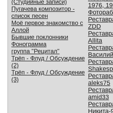
(Студийные записи)
1976, 1
Пугачева композитор -
Фотораб
список песен
Реставр
Моё первое знакомство с
ZDD
Аллой
Реставр
Бывшие поклонники
Allita
Фонограмма
Реставр
группа "Рецитал"
Василий
Трёп - Флуд / Обсуждение
Реставр
(2)
Shakesp
Трёп - Флуд / Обсуждение
Реставр
(3)
aleks75
Реставр
amid33
Реставр
Никита-