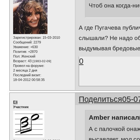
Чтоб она когда-ни
А где Пугачева публи
слышали? Не надо об
Зарегистрирован
: 15-03-2010
Сообщений:
2279
Уважение:
+630
выдумывая бредовые 
Позитив:
+2870
Пол:
Женский
0
Возраст:
43
[1983-02-09]
Провел на форуме:
2 месяца 2 дня
Последний визит:
18-04-2012 00:58:35
Поделиться
05-0
Eli
Участник
Amber написал(
А с палочкой онаж
высавляет, мол со