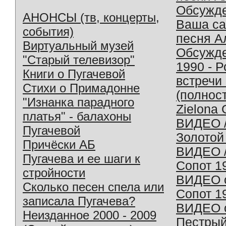
Обсужд
АНОНСЫ (тв, концерты,
Ваша с
события)
песня А
Виртуальный музей
Обсужд
"Старый телевизор"
1990 - 
Книги о Пугачевой
встречи
Стихи о Примадонне
(полнос
"Изнанка парадного
Zielona 
платья" - балахоны
ВИДЕО /
Пугачевой
Золотой
Причёски АБ
ВИДЕО /
Пугачева и ее шаги к
Сопот 1
стройности
ВИДЕО o
Сколько песен спела или
Сопот 1
записала Пугачева?
ВИДЕО o
Неизданное 2000 - 2009
Пестрый