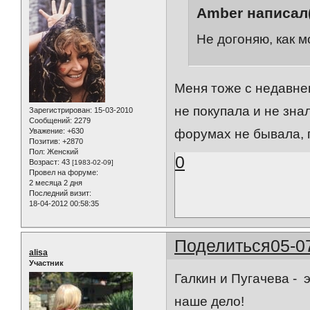
Amber написал(
Не догоняю, как м
Меня тоже с недавнег
не покупала и не зна
Зарегистрирован
: 15-03-2010
Сообщений:
2279
Уважение:
+630
форумах не бывала, г
Позитив:
+2870
Пол:
Женский
0
Возраст:
43
[1983-02-09]
Провел на форуме:
2 месяца 2 дня
Последний визит:
18-04-2012 00:58:35
Поделиться
05-0
alisa
Участник
Галкин и Пугачева - 
наше дело!