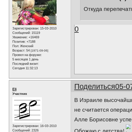
Откуда перепечат
0
Зарегистрирован
: 15-03-2010
Сообщений:
15119
Уважение:
+16469
Позитив:
+7188
Пол:
Женский
Возраст:
54
[1971-09-06]
Провел на форуме:
5 месяцев 1 день
Последний визит:
Сегодня 11:32:13
Поделиться
05-0
Eli
Участник
В Израиле высочайши
не считается операци
Алле Борисовне успе
Зарегистрирован
: 16-03-2010
Обожаю с детства!
Сообщений:
2326