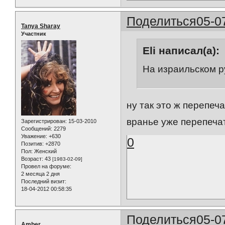
Поделиться
05-0
Tanya Sharay
Участник
Eli написал(а):
На израильском 
ну так это ж перепеча
вранье уже перепеча
Зарегистрирован
: 15-03-2010
Сообщений:
2279
Уважение:
+630
0
Позитив:
+2870
Пол:
Женский
Возраст:
43
[1983-02-09]
Провел на форуме:
2 месяца 2 дня
Последний визит:
18-04-2012 00:58:35
Поделиться
05-0
Amber