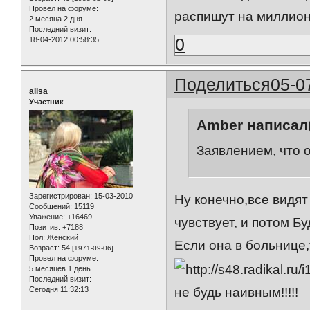
Провел на форуме:
распишут на миллион
2 месяца 2 дня
Последний визит:
0
18-04-2012 00:58:35
Поделиться
05-0
alisa
Участник
Amber написал(
Заявлением, что 
Зарегистрирован
: 15-03-2010
Ну конечно,все видят
Сообщений:
15119
Уважение:
+16469
чувствует, и потом Бу
Позитив:
+7188
Пол:
Женский
Если она в больнице
Возраст:
54
[1971-09-06]
Провел на форуме:
5 месяцев 1 день
Последний визит:
не будь наивным!!!!!
Сегодня 11:32:13