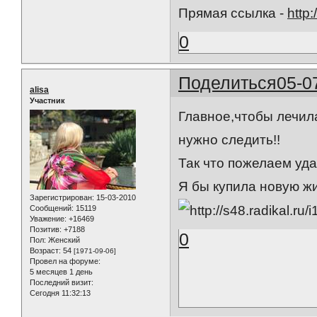
Прямая ссылка -
http
0
Поделиться
05-0
alisa
Участник
Главное,чтобы лечила
нужно следить!!
Так что пожелаем удач
Я бы купила новую жи
Зарегистрирован
: 15-03-2010
Сообщений:
15119
Уважение:
+16469
Позитив:
+7188
0
Пол:
Женский
Возраст:
54
[1971-09-06]
Провел на форуме:
5 месяцев 1 день
Последний визит:
Сегодня 11:32:13