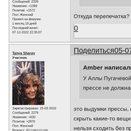
Сообщений:
2326
Уважение:
+1389
Позитив:
+1572
Пол:
Женский
Откуда перепечатка?
Провел на форуме:
1 месяц 19 дней
0
Последний визит:
07-12-2022 22:35:07
Поделиться
05-0
Tanya Sharay
Участник
Amber написал(
У Аллы Пугачевой 
прессе не должн
это выдумки прессы, 
Зарегистрирован
: 15-03-2010
Сообщений:
2279
Уважение:
+630
скрыть какие-то вещи
Позитив:
+2870
Пол:
Женский
нельзя сходить без п
Возраст:
43
[1983-02-09]