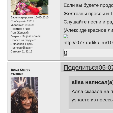
Если вы будете продо
Желтезны прессы и Т
Зарегистрирован
: 15-03-2010
Слушайте песни и ра
Сообщений:
15119
Уважение:
+16469
Позитив:
+7188
(Алекс,где красное ли
Пол:
Женский
Возраст:
54
[1971-09-06]
Провел на форуме:
5 месяцев 1 день
Последний визит:
0
Сегодня 11:32:13
Поделиться
05-0
Tanya Sharay
Участник
alisa написал(а
Алла сказала на 
узнаете из прессы