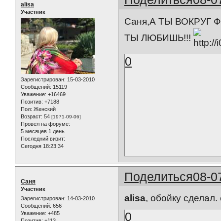
alisa
Участник
Саня,А ТЫ ВОКРУГ 
ТЫ ЛЮБИШЬ!!!
0
Зарегистрирован
: 15-03-2010
Сообщений:
15119
Уважение:
+16469
Позитив:
+7188
Пол:
Женский
Возраст:
54
[1971-09-06]
Провел на форуме:
5 месяцев 1 день
Последний визит:
Сегодня 18:23:34
Поделиться
08-0
Саня
Участник
alisa
, обойку сделал.
Зарегистрирован
: 14-03-2010
Сообщений:
656
0
Уважение:
+485
Позитив:
+113