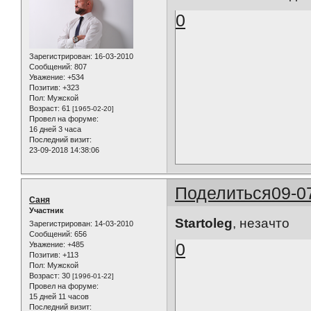
0
Зарегистрирован
: 16-03-2010
Сообщений:
807
Уважение:
+534
Позитив:
+323
Пол:
Мужской
Возраст:
61
[1965-02-20]
Провел на форуме:
16 дней 3 часа
Последний визит:
23-09-2018 14:38:06
Поделиться
09-0
Саня
Участник
Startoleg
, незачто
Зарегистрирован
: 14-03-2010
Сообщений:
656
0
Уважение:
+485
Позитив:
+113
Пол:
Мужской
Возраст:
30
[1996-01-22]
Провел на форуме:
15 дней 11 часов
Последний визит: