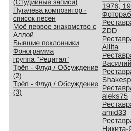
(Студийные записи)
1976, 1
Пугачева композитор -
Фотораб
список песен
Реставр
Моё первое знакомство с
ZDD
Аллой
Реставр
Бывшие поклонники
Allita
Фонограмма
Реставр
группа "Рецитал"
Василий
Трёп - Флуд / Обсуждение
Реставр
(2)
Shakesp
Трёп - Флуд / Обсуждение
Реставр
(3)
aleks75
Реставр
amid33
Реставр
Никита-