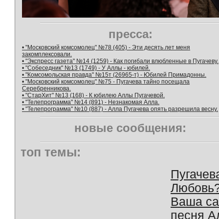
пресса:
• "Московский комсомолец" №78 (405) - Эти десять лет меня
закомплексовали.
• "Экспресс газета" №14 (1259) - Как погибали влюбленные в Пугачеву.
• "Собеседник" №13 (1749) - У Аллы - юбилей.
• "Комсомольская правда" №15т (26965-т) - Юбилей Примадонны.
• "Московский комсомолец" №75 - Пугачева тайно посещала
Серебренникова.
• "СтарХит" №13 (168) - К юбилею Аллы Пугачевой.
• "Телепрограмма" №14 (891) - Незнакомая Алла.
• "Телепрограмма" №10 (887) - Алла Пугачева опять разрешила весну.
новые сообщения:
топ темы:
Пугачев
Любовь
Ваша с
песня А