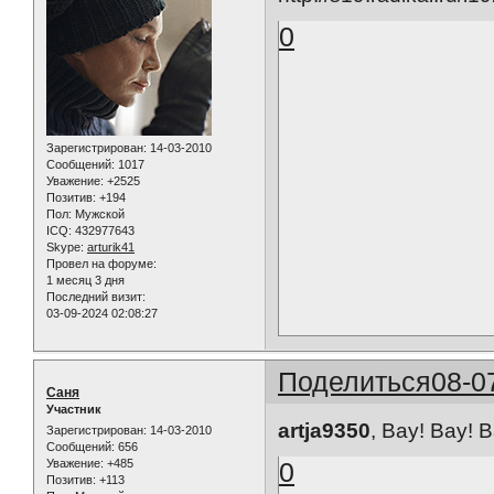
0
Зарегистрирован
: 14-03-2010
Сообщений:
1017
Уважение:
+2525
Позитив:
+194
Пол:
Мужской
ICQ:
432977643
Skype:
arturik41
Провел на форуме:
1 месяц 3 дня
Последний визит:
03-09-2024 02:08:27
Поделиться
08-0
Саня
Участник
artja9350
, Вау! Вау! В
Зарегистрирован
: 14-03-2010
Сообщений:
656
0
Уважение:
+485
Позитив:
+113