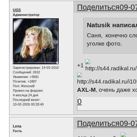
Поделиться
09-0
UGS
Администратор
Natusik написал
Саня, конечно сл
уголке фото.
+1
Зарегистрирован
: 14-03-2010
Сообщений:
2632
Уважение:
+3681
Позитив:
+1887
Пол:
Женский
AXL-M
, очень даже х
Провел на форуме:
4 месяца 24 дня
0
Последний визит:
10-02-2026 00:28:40
Поделиться
09-0
Lena
Гость