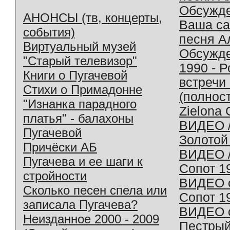
Обсужд
АНОНСЫ (тв, концерты,
Ваша с
события)
песня А
Виртуальный музей
Обсужд
"Старый телевизор"
1990 - 
Книги о Пугачевой
встречи
Стихи о Примадонне
(полнос
"Изнанка парадного
Zielona 
платья" - балахоны
ВИДЕО /
Пугачевой
Золотой
Причёски АБ
ВИДЕО /
Пугачева и ее шаги к
Сопот 1
стройности
ВИДЕО o
Сколько песен спела или
Сопот 1
записала Пугачева?
ВИДЕО o
Неизданное 2000 - 2009
Пестрый