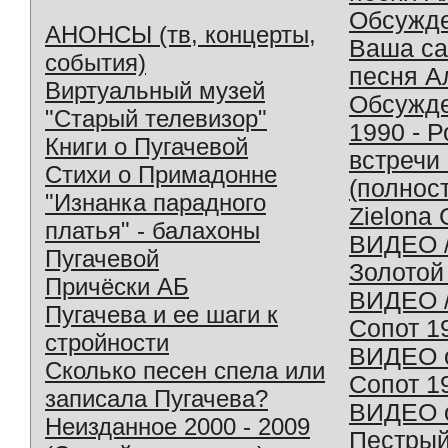
Обсужд
АНОНСЫ (тв, концерты,
Ваша с
события)
песня А
Виртуальный музей
Обсужд
"Старый телевизор"
1990 - 
Книги о Пугачевой
встречи
Стихи о Примадонне
(полнос
"Изнанка парадного
Zielona 
платья" - балахоны
ВИДЕО /
Пугачевой
Золотой
Причёски АБ
ВИДЕО /
Пугачева и ее шаги к
Сопот 1
стройности
ВИДЕО o
Сколько песен спела или
Сопот 1
записала Пугачева?
ВИДЕО o
Неизданное 2000 - 2009
Пестрый