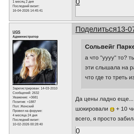
0
1 месяц 2 дня
Последний визит:
16-04-2026 14:45:41
Поделиться
13-0
UGS
Администратор
Сольвейг Парке
а что "уууу" то?
эти слышала на рад
что где то треть 
Зарегистрирован
: 14-03-2010
Сообщений:
2632
Уважение:
+3681
Да цены ладно еще...
Позитив:
+1887
Пол:
Женский
шокировали
+ 10 ч
Провел на форуме:
4 месяца 24 дня
всего, я просто забил
Последний визит:
10-02-2026 00:28:40
0