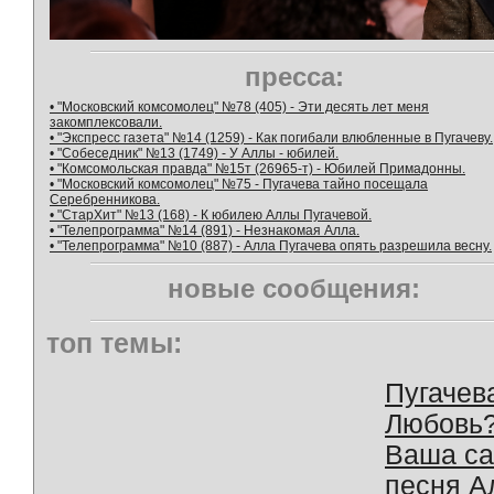
пресса:
• "Московский комсомолец" №78 (405) - Эти десять лет меня
закомплексовали.
• "Экспресс газета" №14 (1259) - Как погибали влюбленные в Пугачеву.
• "Собеседник" №13 (1749) - У Аллы - юбилей.
• "Комсомольская правда" №15т (26965-т) - Юбилей Примадонны.
• "Московский комсомолец" №75 - Пугачева тайно посещала
Серебренникова.
• "СтарХит" №13 (168) - К юбилею Аллы Пугачевой.
• "Телепрограмма" №14 (891) - Незнакомая Алла.
• "Телепрограмма" №10 (887) - Алла Пугачева опять разрешила весну.
новые сообщения:
топ темы:
Пугачев
Любовь
Ваша с
песня А