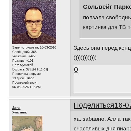
Сольвейг Парке
ползала свободны
картинка для ТВ по
Здесь она перед конц
Зарегистрирован
: 16-03-2010
Сообщений:
368
Уважение:
+422
)))))))))))))
Позитив:
+101
Пол:
Мужской
0
Возраст:
37
[1988-12-03]
Провел на форуме:
13 дней 3 часа
Последний визит:
06-08-2026 11:34:51
Поделиться
16-0
Jana
Участник
ха, забавно. Алла та
счастливых дня пиара