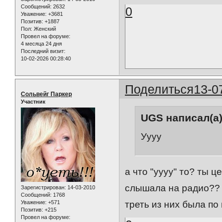
Сообщений:
2632
0
Уважение:
+3681
Позитив:
+1887
Пол:
Женский
Провел на форуме:
4 месяца 24 дня
Последний визит:
10-02-2026 00:28:40
Поделиться
13-0
Сольвейг Паркер
Участник
UGS написал(а)
Уууу
а что "уууу" то? ты 
слышала на радио?? ну
Зарегистрирован
: 14-03-2010
Сообщений:
1768
Уважение:
+571
треть из них была по
Позитив:
+215
Провел на форуме: