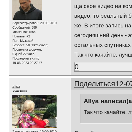
ща свое видео на ком
видео, то реальный б
Зарегистрирован
: 20-03-2010
же. В итоге запись н
Сообщений:
389
Уважение:
+554
сегодняшний день - э
Позитив:
+2
Пол:
Мужской
остальных спутниках
Возраст:
50
[1976-06-30]
Провел на форуме:
Так что качайте, луч
6 дней 22 часа
Последний визит:
19-03-2023 20:27:47
0
Поделиться
12-0
alisa
Участник
AIlya написал(а
Так что качайте, 
Зарегистрирован
: 15-03-2010