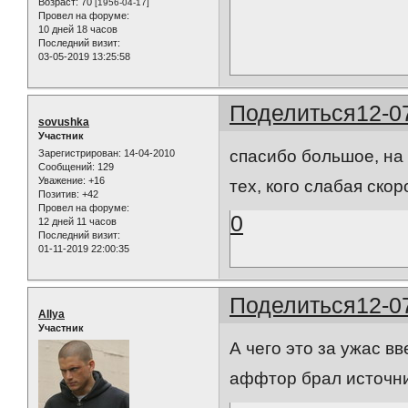
Возраст:
70
[1956-04-17]
Провел на форуме:
10 дней 18 часов
Последний визит:
03-05-2019 13:25:58
Поделиться
12-0
sovushka
Участник
спасибо большое, на 
Зарегистрирован
: 14-04-2010
Сообщений:
129
Уважение:
+16
тех, кого слабая скор
Позитив:
+42
Провел на форуме:
0
12 дней 11 часов
Последний визит:
01-11-2019 22:00:35
Поделиться
12-0
AIlya
Участник
А чего это за ужас в
аффтор брал источн