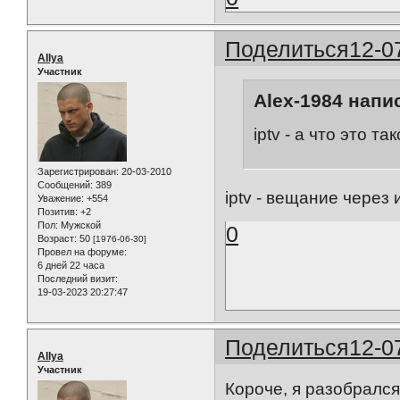
Поделиться
12-0
AIlya
Участник
Alex-1984 напис
iptv - а что это та
Зарегистрирован
: 20-03-2010
Сообщений:
389
iptv - вещание через 
Уважение:
+554
Позитив:
+2
Пол:
Мужской
0
Возраст:
50
[1976-06-30]
Провел на форуме:
6 дней 22 часа
Последний визит:
19-03-2023 20:27:47
Поделиться
12-0
AIlya
Участник
Короче, я разобрался