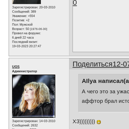
0
Зарегистрирован
: 20-03-2010
Сообщений:
389
Уважение:
+554
Позитив:
+2
Пол:
Мужской
Возраст:
50
[1976-06-30]
Провел на форуме:
6 дней 22 часа
Последний визит:
19-03-2023 20:27:47
Поделиться
12-0
UGS
Администратор
AIlya написал(а
А чего это за ужа
аффтор брал ист
ХЗ)))))))))
Зарегистрирован
: 14-03-2010
Сообщений:
2632