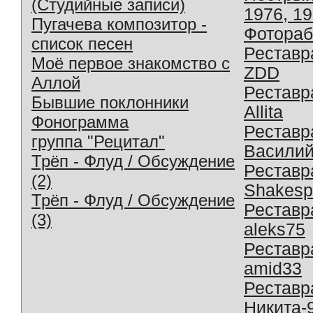
(Студийные записи)
1976, 1
Пугачева композитор -
Фотораб
список песен
Реставр
Моё первое знакомство с
ZDD
Аллой
Реставр
Бывшие поклонники
Allita
Фонограмма
Реставр
группа "Рецитал"
Василий
Трёп - Флуд / Обсуждение
Реставр
(2)
Shakesp
Трёп - Флуд / Обсуждение
Реставр
(3)
aleks75
Реставр
amid33
Реставр
Никита-