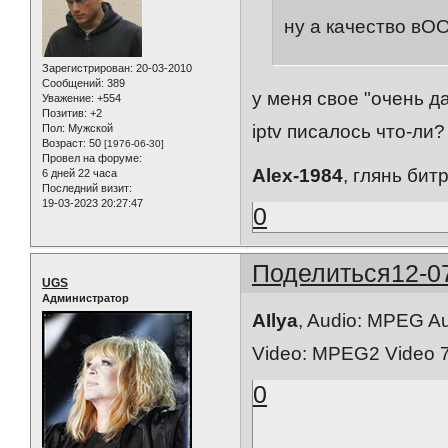
ну а качество вО
Зарегистрирован
: 20-03-2010
Сообщений:
389
у меня свое "очень да
Уважение:
+554
Позитив:
+2
iptv писалось что-ли?
Пол:
Мужской
Возраст:
50
[1976-06-30]
Провел на форуме:
Alex-1984
, глянь бит
6 дней 22 часа
Последний визит:
19-03-2023 20:27:47
0
Поделиться
12-0
UGS
Администратор
AIlya
, Audio: MPEG A
Video: MPEG2 Video 7
0