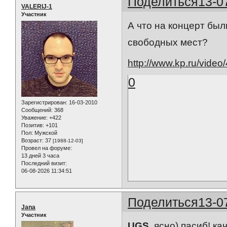
Поделиться
13-0
VALERIJ-1
Участник
А что на концерт бы
свободных мест?
http://www.kp.ru/video
0
Зарегистрирован
: 16-03-2010
Сообщений:
368
Уважение:
+422
Позитив:
+101
Пол:
Мужской
Возраст:
37
[1988-12-03]
Провел на форуме:
13 дней 3 часа
Последний визит:
06-08-2026 11:34:51
Поделиться
13-0
Jana
Участник
UGS
, ясно) пасиб! к