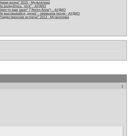
Новая волна" 2015 - Мультитема
Не волнуйтесь, тётя" - АУДИО
Хрен-то вам закат" ("Ангел Алла") - АУДИО
Не высовывайся, дочка" - премьера песни - АУДИО
Рождественские встречи" 2013 - Мультитема
1