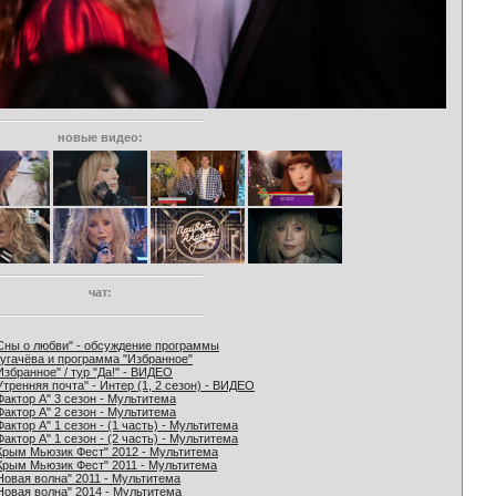
новые видео:
чат:
Сны о любви" - обсуждение программы
угачёва и программа "Избранное"
Избранное" / тур "Да!" - ВИДЕО
Утренняя почта" - Интер (1, 2 сезон) - ВИДЕО
Фактор А" 3 сезон - Мультитема
Фактор А" 2 сезон - Мультитема
Фактор А" 1 сезон - (1 часть) - Мультитема
Фактор А" 1 сезон - (2 часть) - Мультитема
Крым Мьюзик Фест" 2012 - Мультитема
Крым Мьюзик Фест" 2011 - Мультитема
Новая волна" 2011 - Мультитема
Новая волна" 2014 - Мультитема