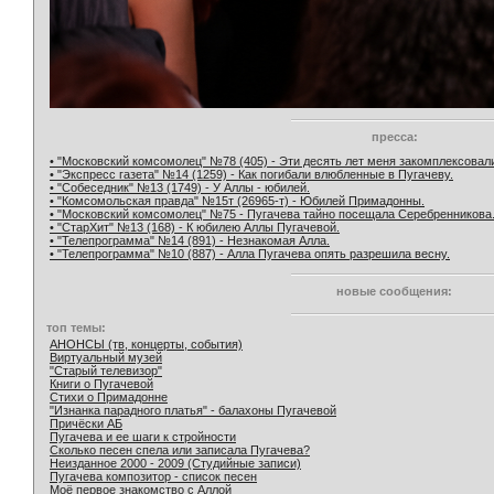
пресса:
• "Московский комсомолец" №78 (405) - Эти десять лет меня закомплексовал
• "Экспресс газета" №14 (1259) - Как погибали влюбленные в Пугачеву.
• "Собеседник" №13 (1749) - У Аллы - юбилей.
• "Комсомольская правда" №15т (26965-т) - Юбилей Примадонны.
• "Московский комсомолец" №75 - Пугачева тайно посещала Серебренникова
• "СтарХит" №13 (168) - К юбилею Аллы Пугачевой.
• "Телепрограмма" №14 (891) - Незнакомая Алла.
• "Телепрограмма" №10 (887) - Алла Пугачева опять разрешила весну.
новые сообщения:
топ темы:
АНОНСЫ (тв, концерты, события)
Виртуальный музей
"Старый телевизор"
Книги о Пугачевой
Стихи о Примадонне
"Изнанка парадного платья" - балахоны Пугачевой
Причёски АБ
Пугачева и ее шаги к стройности
Сколько песен спела или записала Пугачева?
Неизданное 2000 - 2009 (Студийные записи)
Пугачева композитор - список песен
Моё первое знакомство с Аллой