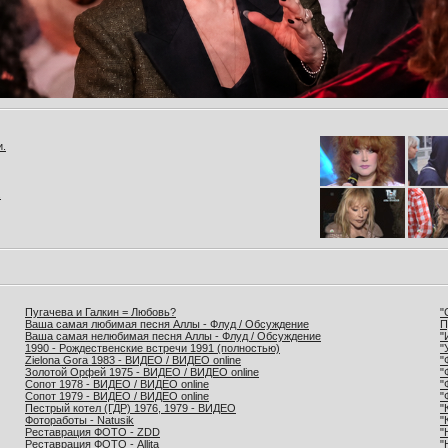
и.
.
Пугачева и Галкин = Любовь?
"
Ваша самая любимая песня Аллы - Флуд / Обсуждение
П
Ваша самая нелюбимая песня Аллы - Флуд / Обсуждение
"
1990 - Рождественские встречи 1991 (полностью)
"
Zielona Gora 1983 - ВИДЕО / ВИДЕО online
"
Золотой Орфей 1975 - ВИДЕО / ВИДЕО online
"
Сопот 1978 - ВИДЕО / ВИДЕО online
"
Сопот 1979 - ВИДЕО / ВИДЕО online
"
Пестрый котел (ГДР) 1976, 1979 - ВИДЕО
"
Фотоработы - Natusik
"
Реставрация ФОТО - ZDD
"
Реставрация ФОТО - Allita
"