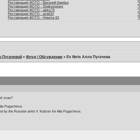
Реставрация ФОТО - Василий Барбье
"
Реставрация ФОТО - Shakespeare
"
Реставрация ФОТО - aleks75
"
Реставрация ФОТО - amid33
"
Реставрация ФОТО - Никита-92
"
ы Пугачевой
»
Флуд / Обсуждение
»
Ex libris Алла Пугачева
об этом?
Alla Pugacheva:
ted by the Russian artist V. Kobzev for Alla Pugacheva.