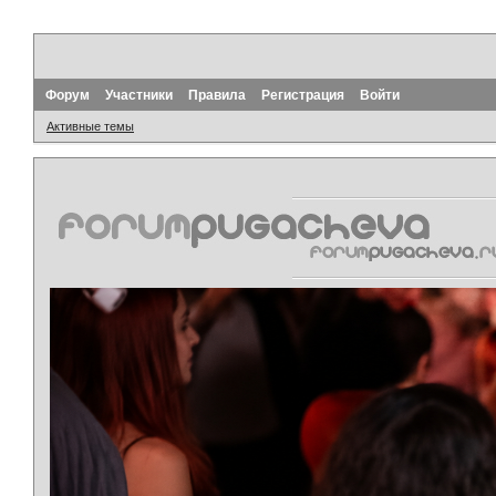
Форум
Участники
Правила
Регистрация
Войти
Активные темы