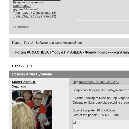
Бывшие поклонники
Фонограмма
группа "Рецитал"
Трёп - Флуд / Обсуждение (2)
Трёп - Флуд / Обсуждение (3)
тв анонсы:
Привет, Гость!
Войдите
или
зарегистрируйтесь
.
»
Forum PUGACHEVA | Форум ПУГАЧЕВА - Форум поклонников Алл
Страница:
1
Ex libris Алла Пугачева
Maverick69HL
Поделиться
25-07-2010 23:22:54
Участник
Вопрос по Форуму. Кто-нибудь знает 
Ex libris Etching of Russian Pop Singer 
Original ex libris bookplate etching crea
Size of the plate: 10.5 X 6.0cm.
Size of the paper: 15.5 X 11.0 cm.
+1