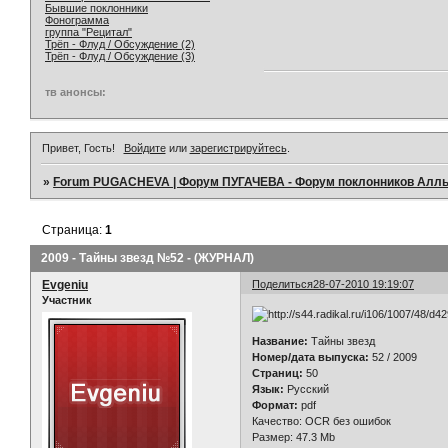
Бывшие поклонники
Фонограмма
группа "Рецитал"
Трёп - Флуд / Обсуждение (2)
Трёп - Флуд / Обсуждение (3)
тв анонсы:
Привет, Гость!
Войдите
или
зарегистрируйтесь
.
»
Forum PUGACHEVA | Форум ПУГАЧЕВА - Форум поклонников Алл
Страница:
1
2009 - Тайны звезд №52 - (ЖУРНАЛ)
Evgeniu
Поделиться
28-07-2010 19:19:07
Участник
Название:
Тайны звезд
Номер/дата выпуска:
52 / 2009
Страниц:
50
Язык:
Русский
Формат:
pdf
Качество: OCR без ошибок
Размер: 47.3 Mb