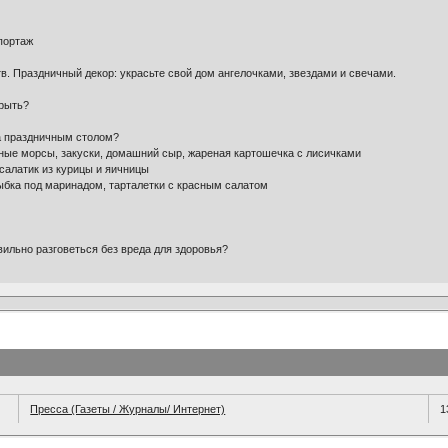
портаж
. Праздничный декор: украсьте свой дом ангелочками, звездами и свечами.
крыть?
за праздничным столом?
ые морсы, закуски, домашний сыр, жареная картошечка с лисичками
 салатик из курицы и яичницы
ыбка под маринадом, тарталетки с красным салатом
вильно разговеться без вреда для здоровья?
Пресса (Газеты / Журналы/ Интернет)
1