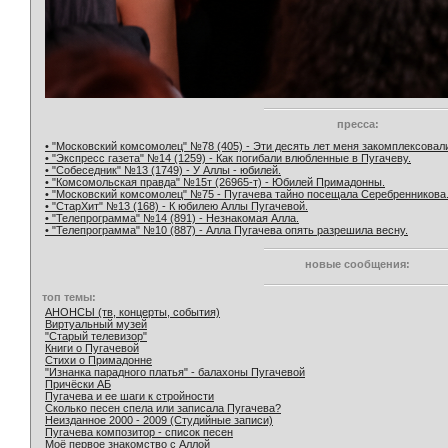
пресса:
• "Московский комсомолец" №78 (405) - Эти десять лет меня закомплексовал
• "Экспресс газета" №14 (1259) - Как погибали влюбленные в Пугачеву.
• "Собеседник" №13 (1749) - У Аллы - юбилей.
• "Комсомольская правда" №15т (26965-т) - Юбилей Примадонны.
• "Московский комсомолец" №75 - Пугачева тайно посещала Серебренникова
• "СтарХит" №13 (168) - К юбилею Аллы Пугачевой.
• "Телепрограмма" №14 (891) - Незнакомая Алла.
• "Телепрограмма" №10 (887) - Алла Пугачева опять разрешила весну.
новые сообщения:
топ темы:
АНОНСЫ (тв, концерты, события)
Виртуальный музей
"Старый телевизор"
Книги о Пугачевой
Стихи о Примадонне
"Изнанка парадного платья" - балахоны Пугачевой
Причёски АБ
Пугачева и ее шаги к стройности
Сколько песен спела или записала Пугачева?
Неизданное 2000 - 2009 (Студийные записи)
Пугачева композитор - список песен
Моё первое знакомство с Аллой