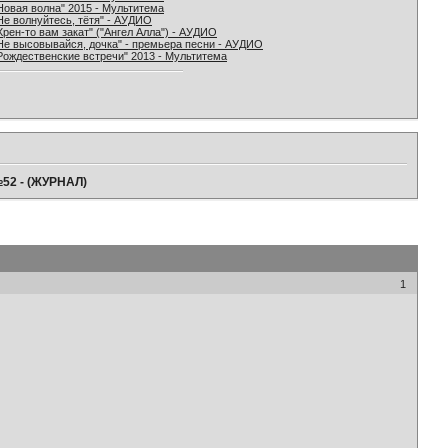
Новая волна" 2015 - Мультитема
Не волнуйтесь, тётя" - АУДИО
Хрен-то вам закат" ("Ангел Алла") - АУДИО
Не высовывайся, дочка" - премьера песни - АУДИО
Рождественские встречи" 2013 - Мультитема
№52 - (ЖУРНАЛ)
1