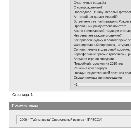
Счастливые свадьбы
С новорожденным!
Новогоднее ТВ-шоу: веселый фоторе
А что сейчас делает Асисяй?
Встречаем светлый праздник Рождеств
Правильный рождественский стол:
Как по христианской традиции его на
Что означает каждое угощение?
Как привлечь удачу и благополучие 
Фаршированный поросенок, натуральн
Сочиво, печень в сливочной корочке,
Картофельные зразы с грибочками, р
Большая игра со звездами
Подробный гороскоп на 2010 год
Решения кроссвордов
Позади Рождественский пост: как пра
Скорая помощь при переедании
+1
Страница:
1
Похожие темы
2009 - "Тайны звезд" Специальный выпуск - (ПРЕССА)