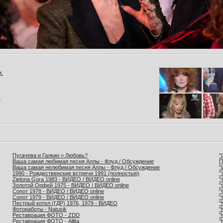
и.
.
Пугачева и Галкин = Любовь?
"
Ваша самая любимая песня Аллы - Флуд / Обсуждение
П
Ваша самая нелюбимая песня Аллы - Флуд / Обсуждение
"
1990 - Рождественские встречи 1991 (полностью)
"
Zielona Gora 1983 - ВИДЕО / ВИДЕО online
"
Золотой Орфей 1975 - ВИДЕО / ВИДЕО online
"
Сопот 1978 - ВИДЕО / ВИДЕО online
"
Сопот 1979 - ВИДЕО / ВИДЕО online
"
Пестрый котел (ГДР) 1976, 1979 - ВИДЕО
"
Фотоработы - Natusik
"
Реставрация ФОТО - ZDD
"
Реставрация ФОТО - Allita
"