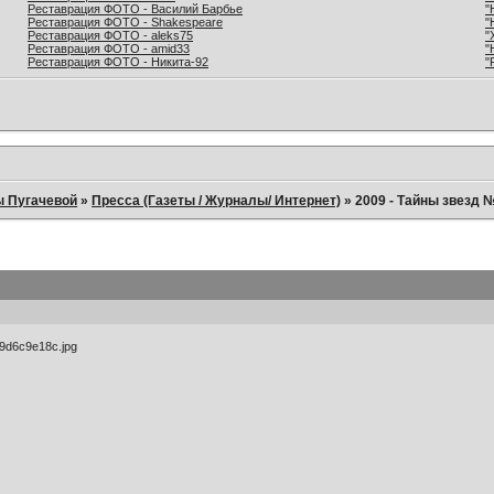
Реставрация ФОТО - Василий Барбье
"
Реставрация ФОТО - Shakespeare
"
Реставрация ФОТО - aleks75
"
Реставрация ФОТО - amid33
"
Реставрация ФОТО - Никита-92
"
ы Пугачевой
»
Пресса (Газеты / Журналы/ Интернет)
»
2009 - Тайны звезд 