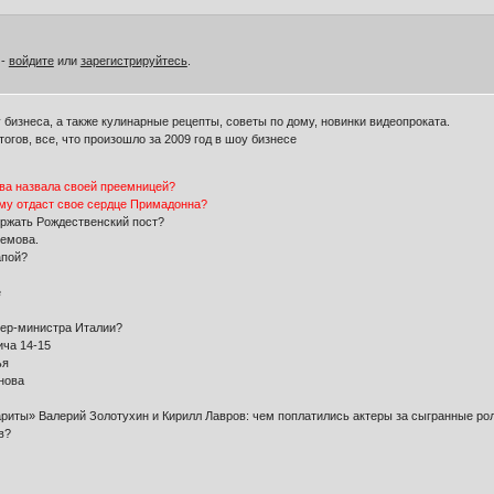
 -
войдите
или
зарегистрируйтесь
.
 бизнеса, а также кулинарные рецепты, советы по дому, новинки видеопроката.
огов, все, что произошло за 2009 год в шоу бизнесе
ева назвала своей преемницей?
ому отдаст свое сердце Примадонна?
ржать Рождественский пост?
емова.
апой?
е
ьер-министра Италии?
ча 14-15
ья
нова
риты» Валерий Золотухин и Кирилл Лавров: чем поплатились актеры за сыгранные ро
в?