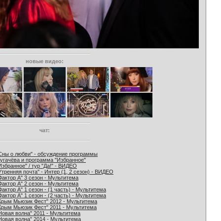
новые видео:
чат:
Сны о любви" - обсуждение программы
угачёва и программа "Избранное"
Избранное" / тур "Да!" - ВИДЕО
Утренняя почта" - Интер (1, 2 сезон) - ВИДЕО
Фактор А" 3 сезон - Мультитема
Фактор А" 2 сезон - Мультитема
Фактор А" 1 сезон - (1 часть) - Мультитема
Фактор А" 1 сезон - (2 часть) - Мультитема
Крым Мьюзик Фест" 2012 - Мультитема
Крым Мьюзик Фест" 2011 - Мультитема
Новая волна" 2011 - Мультитема
Новая волна" 2014 - Мультитема