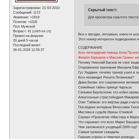
Зарегистрирован
: 21-03-2010
Скрытый текст:
Сообщений:
1172
Уважение:
+1819
Для просмотра скрытого текста
Позитив:
+1026
Пол:
Мужской
Возраст:
41
[1985-04-10]
Все о звездах, интервью, новости шоу
Провел на форуме:
Этот номер интересен подведением ит
20 дней 5 часов
Последний визит:
СОДЕРЖАНИЕ
26-01-2026 12:55:37
Кого легендарная певица Алла Пугач
Филипп Киркоров и Максим Галкин: к
Почему Николай Басков не смог выде
Откровенное признание Михаила Ефр
Гус Хиддинк: почему тренер ушел в з
Кого ненавидит Рената Литвинова?
Дима Билан: его сокровенное желани
Семейные тайны принца Чарльза.
Сильвио Берлускони: кто избил прем
Алкогольные страстиАндрея Макареви
Олег Табаков: его жертвы ради счаст
Последнее интервью Вячеслава Тихо
Мистика в судьбе Ирины Отиевой
Сериал «Проклятие «Мастера и Марга
Что скрывает ото всех Марат Башаро
Чем запомнился уходящий 2009 год?
Самые громкие скандалы
Горькие утраты и тяжелые разводы