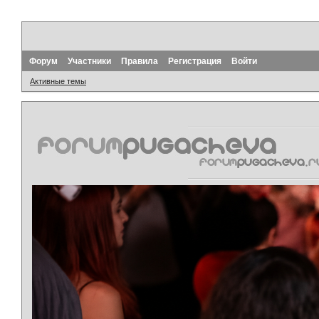
Форум
Участники
Правила
Регистрация
Войти
Активные темы