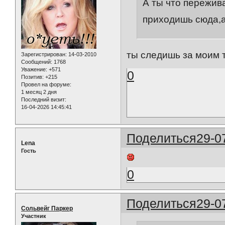
А ты что пережив
приходишь сюда,а
ты следишь за моим т
Зарегистрирован
: 14-03-2010
Сообщений:
1768
Уважение:
+571
0
Позитив:
+215
Провел на форуме:
1 месяц 2 дня
Последний визит:
16-04-2026 14:45:41
Поделиться
29-0
Lena
Гость
0
Поделиться
29-0
Сольвейг Паркер
Участник