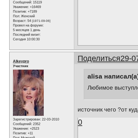
Сообщений:
15119
Уважение:
+16469
Позитив:
+7189
Пол:
Женский
Возраст:
54
[1971-09-06]
Провел на форуме:
5 месяцев 1 день
Последний визит:
Сегодня 10:00:30
Поделиться
29-0
Alkeypro
Участник
alisa написал(а
Любимое выступл
источник чего ?от ку
Зарегистрирован
: 22-03-2010
0
Сообщений:
2352
Уважение:
+2523
Позитив:
+11
Пол:
Мужской