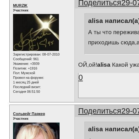
Поделиться
29-0
MURZIK
Участник
alisa написал(а
А ты что пережив
приходишь сюда,а
Зарегистрирован
: 08-07-2010
Сообщений:
961
ОЙ,ой!
alisa
Какой ужа
Уважение:
+3939
Позитив:
+1916
Пол:
Мужской
0
Провел на форуме:
1 месяц 25 дней
Последний визит:
Сегодня 06:51:50
Поделиться
29-0
Сольвейг Паркер
Участник
alisa написал(а