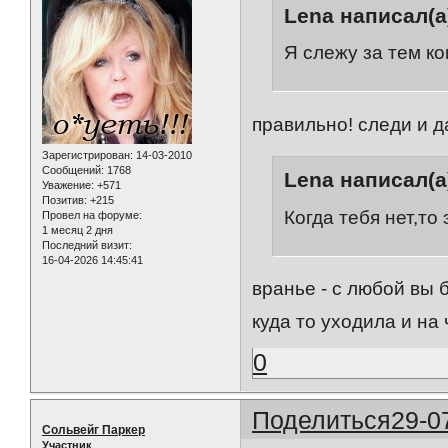
Lena написал(а
Я слежу за тем к
правильно! следи и дальш
Зарегистрирован
: 14-03-2010
Сообщений:
1768
Lena написал(а
Уважение:
+571
Позитив:
+215
Когда тебя нет,то
Провел на форуме:
1 месяц 2 дня
Последний визит:
16-04-2026 14:45:41
вранье - с любой вы 
куда то уходила и на
0
Поделиться
29-0
Сольвейг Паркер
Участник