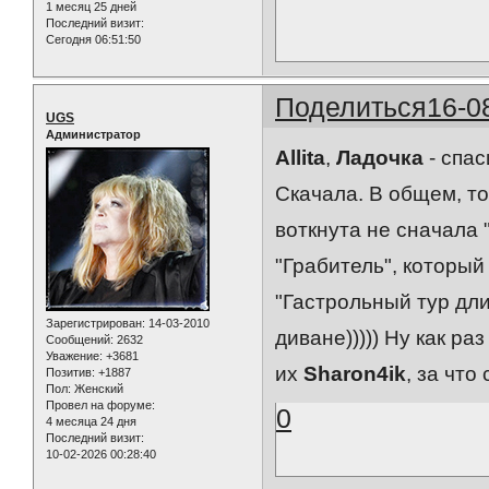
1 месяц 25 дней
Последний визит:
Сегодня 06:51:50
Поделиться
16-0
UGS
Администратор
Allita
,
Ладочка
- спас
Скачала. В общем, то
воткнута не сначала "
"Грабитель", который
"Гастрольный тур дли
Зарегистрирован
: 14-03-2010
диване))))) Ну как р
Сообщений:
2632
Уважение:
+3681
их
Sharon4ik
, за что
Позитив:
+1887
Пол:
Женский
Провел на форуме:
0
4 месяца 24 дня
Последний визит:
10-02-2026 00:28:40