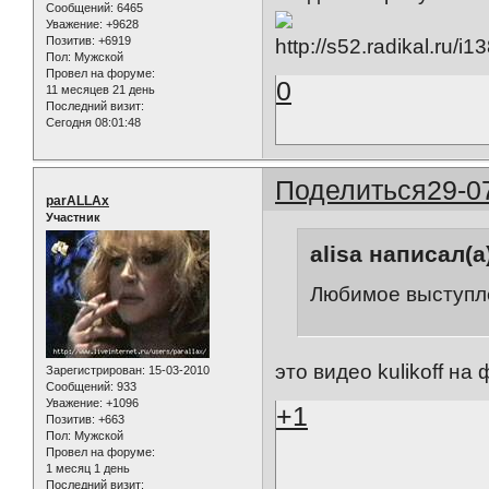
Сообщений:
6465
Уважение:
+9628
Позитив:
+6919
Пол:
Мужской
Провел на форуме:
0
11 месяцев 21 день
Последний визит:
Сегодня 08:01:48
Поделиться
29-0
parALLAx
Участник
alisa написал(а
Любимое выступл
это видео kulikoff н
Зарегистрирован
: 15-03-2010
Сообщений:
933
Уважение:
+1096
+1
Позитив:
+663
Пол:
Мужской
Провел на форуме:
1 месяц 1 день
Последний визит: