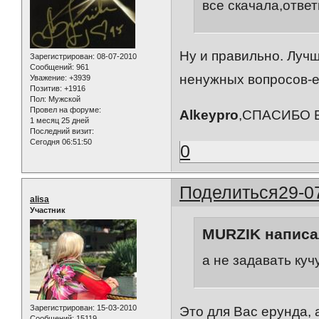
все скачала,отве
Ну и правильно. Лучш
Зарегистрирован
: 08-07-2010
Сообщений:
961
ненужных вопросов-е
Уважение:
+3939
Позитив:
+1916
Пол:
Мужской
Провел на форуме:
Alkeypro
,СПАСИБО Б
1 месяц 25 дней
Последний визит:
Сегодня 06:51:50
0
Поделиться
29-0
alisa
Участник
MURZIK написал
а не задавать ку
Зарегистрирован
: 15-03-2010
Это для Вас ерунда, 
Сообщений:
15119