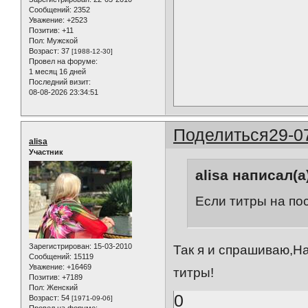
Сообщений:
2352
Уважение:
+2523
Позитив:
+11
Пол:
Мужской
Возраст:
37
[1988-12-30]
Провел на форуме:
1 месяц 16 дней
Последний визит:
08-08-2026 23:34:51
Поделиться
29-0
alisa
Участник
alisa написал(а
Если титры на по
Зарегистрирован
: 15-03-2010
Так я и спрашиваю,На
Сообщений:
15119
Уважение:
+16469
титры!
Позитив:
+7189
Пол:
Женский
0
Возраст:
54
[1971-09-06]
Провел на форуме: