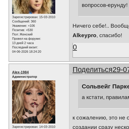
вопросов-ерунду!
Зарегистрирован
: 15-03-2010
Сообщений:
360
Ничего себе!.. Вообщ
Уважение:
+106
Позитив:
+530
Alkeypro
, спасибо!
Пол:
Женский
Провел на форуме:
13 дней 2 часа
0
Последний визит:
04-06-2026 18:24:20
Поделиться
29-0
Alex-1984
Администратор
Сольвейг Парке
а кстати, правила
к сожалению, это не 
создании сразу нескол
Зарегистрирован
: 14-03-2010