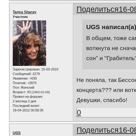
Поделиться
16-0
Tanya Sharay
Участник
UGS написал(а)
В общем, тоже сам
воткнута не снача
сон" и "Грабитель
Зарегистрирован
: 15-03-2010
Сообщений:
2279
Уважение:
+630
Не поняла, так Бессо
Позитив:
+2870
Пол:
Женский
концерта??? или вотк
Возраст:
43
[1983-02-09]
Провел на форуме:
Девушки, спасибо!
2 месяца 2 дня
Последний визит:
0
18-04-2012 00:58:35
Поделиться
16-0
UGS