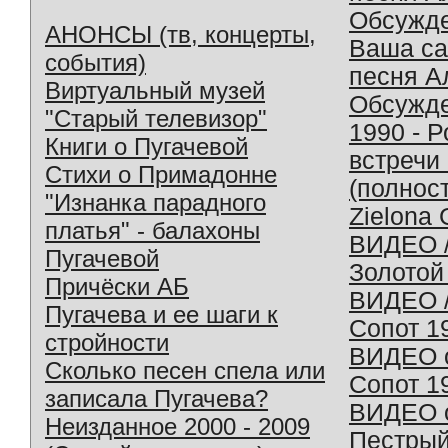
Обсужд
АНОНСЫ (тв, концерты,
Ваша с
события)
песня А
Виртуальный музей
Обсужд
"Старый телевизор"
1990 - 
Книги о Пугачевой
встречи
Стихи о Примадонне
(полнос
"Изнанка парадного
Zielona 
платья" - балахоны
ВИДЕО /
Пугачевой
Золотой
Причёски АБ
ВИДЕО /
Пугачева и ее шаги к
Сопот 1
стройности
ВИДЕО o
Сколько песен спела или
Сопот 1
записала Пугачева?
ВИДЕО o
Неизданное 2000 - 2009
Пестрый