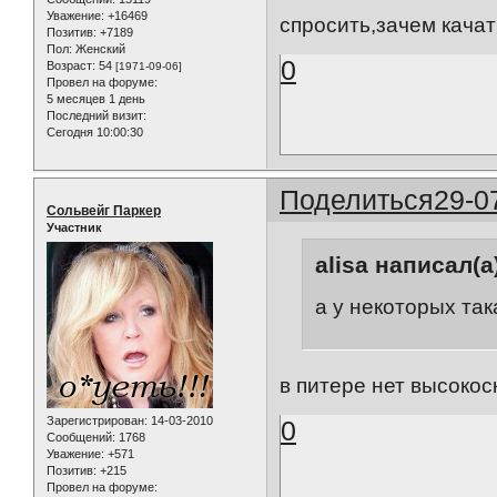
Уважение:
+16469
спросить,зачем качат
Позитив:
+7189
Пол:
Женский
0
Возраст:
54
[1971-09-06]
Провел на форуме:
5 месяцев 1 день
Последний визит:
Сегодня 10:00:30
Поделиться
29-0
Сольвейг Паркер
Участник
alisa написал(а
а у некоторых так
в питере нет высокос
Зарегистрирован
: 14-03-2010
0
Сообщений:
1768
Уважение:
+571
Позитив:
+215
Провел на форуме: