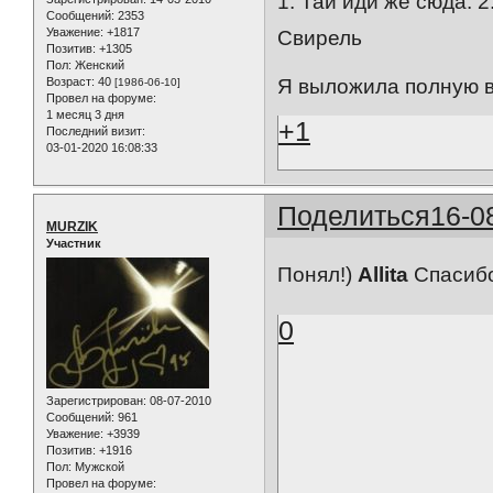
1. Тай иди же сюда. 2
Сообщений:
2353
Уважение:
+1817
Свирель
Позитив:
+1305
Пол:
Женский
Я выложила полную 
Возраст:
40
[1986-06-10]
Провел на форуме:
1 месяц 3 дня
+1
Последний визит:
03-01-2020 16:08:33
Поделиться
16-0
MURZIK
Участник
Понял!)
Allita
Спасибо
0
Зарегистрирован
: 08-07-2010
Сообщений:
961
Уважение:
+3939
Позитив:
+1916
Пол:
Мужской
Провел на форуме: