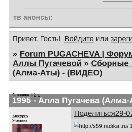
тв анонсы:
Привет, Гость!
Войдите
или
зарег
»
Forum PUGACHEVA | Форум
Аллы Пугачевой
»
Сборные 
(Алма-Аты) - (ВИДЕО)
Страница:
1
2
»
1995 - Алла Пугачева (Алма-
Поделиться
29-0
Alkeypro
Участник