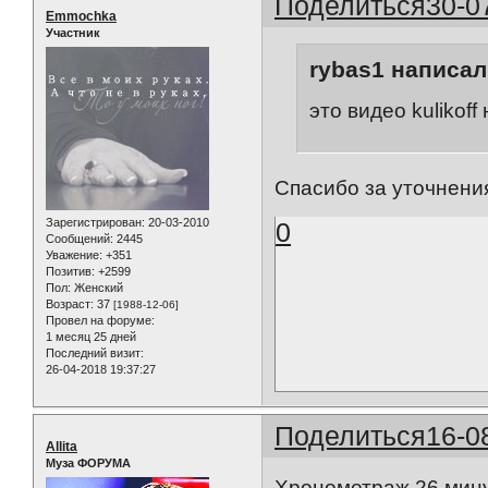
Поделиться
30-0
Emmochka
Участник
rybas1 написал(
это видео kuliko
Спасибо за уточнени
Зарегистрирован
: 20-03-2010
0
Сообщений:
2445
Уважение:
+351
Позитив:
+2599
Пол:
Женский
Возраст:
37
[1988-12-06]
Провел на форуме:
1 месяц 25 дней
Последний визит:
26-04-2018 19:37:27
Поделиться
16-0
Allita
Муза ФОРУМА
Хронометраж 26 мин