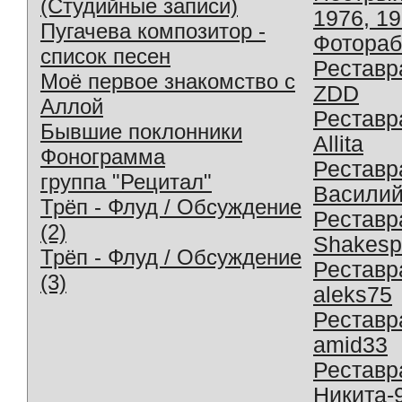
(Студийные записи)
1976, 1
Пугачева композитор -
Фотораб
список песен
Реставр
Моё первое знакомство с
ZDD
Аллой
Реставр
Бывшие поклонники
Allita
Фонограмма
Реставр
группа "Рецитал"
Василий
Трёп - Флуд / Обсуждение
Реставр
(2)
Shakesp
Трёп - Флуд / Обсуждение
Реставр
(3)
aleks75
Реставр
amid33
Реставр
Никита-