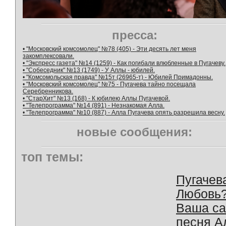
пресса:
• "Московский комсомолец" №78 (405) - Эти десять лет меня
закомплексовали.
• "Экспресс газета" №14 (1259) - Как погибали влюбленные в Пугачеву.
• "Собеседник" №13 (1749) - У Аллы - юбилей.
• "Комсомольская правда" №15т (26965-т) - Юбилей Примадонны.
• "Московский комсомолец" №75 - Пугачева тайно посещала
Серебренникова.
• "СтарХит" №13 (168) - К юбилею Аллы Пугачевой.
• "Телепрограмма" №14 (891) - Незнакомая Алла.
• "Телепрограмма" №10 (887) - Алла Пугачева опять разрешила весну.
новые сообщения:
топ темы:
Пугачев
Любовь
Ваша с
песня А