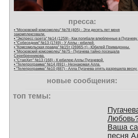
пресса:
• "Московский комсомолец" №78 (405) - Эти десять лет меня
закомплексовали.
• "Экспресс газета" №14 (1259) - Как погибали влюбленные в Пугачеву.
• "Собеседник" №13 (1749) - У Аллы - юбилей.
• "Комсомольская правда" №15т (26965-т) - Юбилей Примадонны.
• "Московский комсомолец" №75 - Пугачева тайно посещала
Серебренникова.
• "СтарХит" №13 (168) - К юбилею Аллы Пугачевой.
• "Телепрограмма" №14 (891) - Незнакомая Алла.
• "Телепрограмма" №10 (887) - Алла Пугачева опять разрешила весну.
новые сообщения:
топ темы:
Пугачев
Любовь
Ваша с
песня А