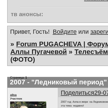
тв анонсы:
Привет, Гость!
Войдите
или
зарег
»
Forum PUGACHEVA | Форум
Аллы Пугачевой
»
Телесъём
(ФОТО)
Страница:
1
2007 - "Ледниковый период"
Поделиться
29-0
alisa
Участник
2007 год Алла в жюри на Ледниковом 
эта тема недавно!