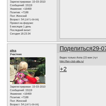
Зарегистрирован
: 15-03-2010
Сообщений:
15119
Уважение:
+16469
Позитив:
+7188
Пол:
Женский
Возраст:
54
[1971-09-06]
Провел на форуме:
5 месяцев 1 день
Последний визит:
Сегодня 18:23:34
Поделиться
29-0
alisa
Участник
Видео только Алла (15 мин )тут
http://fan-club-alla.ru/
+2
Зарегистрирован
: 15-03-2010
Сообщений:
15119
Уважение:
+16469
Позитив:
+7188
Пол:
Женский
Возраст:
54
[1971-09-06]