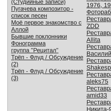
(Студийные записи)
1976, 1
Пугачева композитор -
Фотораб
список песен
Реставр
Моё первое знакомство с
ZDD
Аллой
Реставр
Бывшие поклонники
Allita
Фонограмма
Реставр
группа "Рецитал"
Василий
Трёп - Флуд / Обсуждение
Реставр
(2)
Shakesp
Трёп - Флуд / Обсуждение
Реставр
(3)
aleks75
Реставр
amid33
Реставр
Никита-