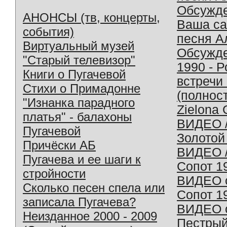
Обсужд
АНОНСЫ (тв, концерты,
Ваша с
события)
песня А
Виртуальный музей
Обсужд
"Старый телевизор"
1990 - 
Книги о Пугачевой
встречи
Стихи о Примадонне
(полнос
"Изнанка парадного
Zielona 
платья" - балахоны
ВИДЕО /
Пугачевой
Золотой
Причёски АБ
ВИДЕО /
Пугачева и ее шаги к
Сопот 1
стройности
ВИДЕО o
Сколько песен спела или
Сопот 1
записала Пугачева?
ВИДЕО o
Неизданное 2000 - 2009
Пестрый