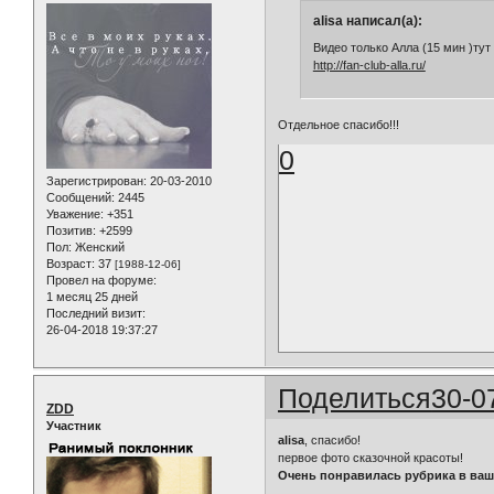
alisa написал(а):
Видео только Алла (15 мин )тут
http://fan-club-alla.ru/
Отдельное спасибо!!!
0
Зарегистрирован
: 20-03-2010
Сообщений:
2445
Уважение:
+351
Позитив:
+2599
Пол:
Женский
Возраст:
37
[1988-12-06]
Провел на форуме:
1 месяц 25 дней
Последний визит:
26-04-2018 19:37:27
Поделиться
30-0
ZDD
Участник
alisa
, спасибо!
первое фото сказочной красоты!
Очень понравилась рубрика в ваш