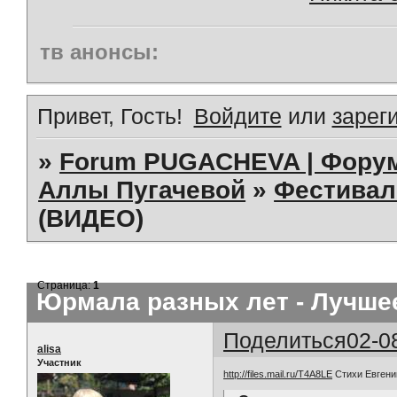
тв анонсы:
Привет, Гость!
Войдите
или
зарег
»
Forum PUGACHEVA | Форум
Аллы Пугачевой
»
Фестивал
(ВИДЕО)
Страница:
1
Юрмала разных лет - Лучшее
Поделиться
02-0
alisa
Участник
http://files.mail.ru/T4A8LE
Стихи Евгений