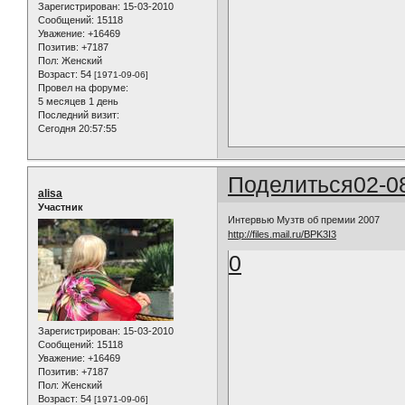
Зарегистрирован
: 15-03-2010
Сообщений:
15118
Уважение:
+16469
Позитив:
+7187
Пол:
Женский
Возраст:
54
[1971-09-06]
Провел на форуме:
5 месяцев 1 день
Последний визит:
Сегодня 20:57:55
Поделиться
02-0
alisa
Участник
Интервью Музтв об премии 2007
http://files.mail.ru/BPK3I3
0
Зарегистрирован
: 15-03-2010
Сообщений:
15118
Уважение:
+16469
Позитив:
+7187
Пол:
Женский
Возраст:
54
[1971-09-06]