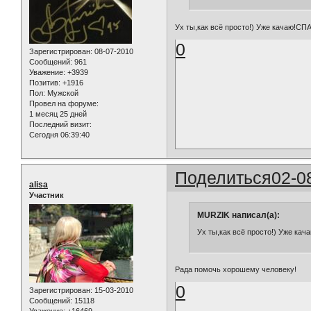
Ух ты,как всё просто!) Уже качаю!СП
0
Зарегистрирован
: 08-07-2010
Сообщений:
961
Уважение:
+3939
Позитив:
+1916
Пол:
Мужской
Провел на форуме:
1 месяц 25 дней
Последний визит:
Сегодня 06:39:40
Поделиться
02-0
alisa
Участник
MURZIK написал(а):
Ух ты,как всё просто!) Уже кач
Рада помочь хорошему человеку!
0
Зарегистрирован
: 15-03-2010
Сообщений:
15118
Уважение:
+16469