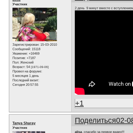
Участник
2 день 9 минут вместе с вступление
Зарегистрирован
: 15-03-2010
Сообщений:
15118
Уважение:
+16469
Позитив:
+7187
Пол:
Женский
Возраст:
54
[1971-09-06]
Провел на форуме:
5 месяцев 1 день
Последний визит:
Сегодня 20:57:55
+1
Поделиться
02-0
Tanya Sharay
Участник
alisa
, спасибо за первое видео!!!