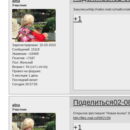
alisa
Участник
Закулисьеhttp://video.mail.ru/mail/vzna
+1
Зарегистрирован
: 15-03-2010
Сообщений:
15118
Уважение:
+16469
Позитив:
+7187
Пол:
Женский
Возраст:
54
[1971-09-06]
Провел на форуме:
5 месяцев 1 день
Последний визит:
Сегодня 20:57:55
Поделиться
02-0
alisa
Участник
Открытие фестиваля "Новая волна" 2
http://files.mail.ru/R8GVJM
+1