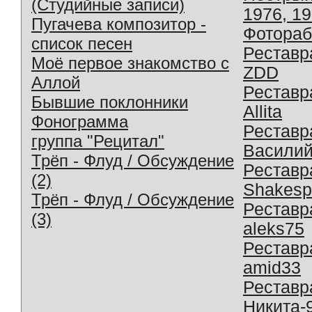
(Студийные записи)
1976, 1
Пугачева композитор -
Фотораб
список песен
Реставр
Моё первое знакомство с
ZDD
Аллой
Реставр
Бывшие поклонники
Allita
Фонограмма
Реставр
группа "Рецитал"
Василий
Трёп - Флуд / Обсуждение
Реставр
(2)
Shakesp
Трёп - Флуд / Обсуждение
Реставр
(3)
aleks75
Реставр
amid33
Реставр
Никита-