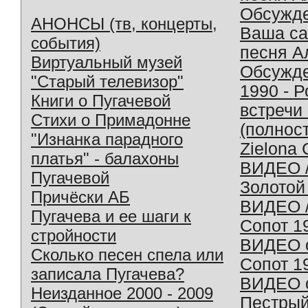
Обсужд
АНОНСЫ (тв, концерты,
Ваша с
события)
песня А
Виртуальный музей
Обсужд
"Старый телевизор"
1990 - 
Книги о Пугачевой
встречи
Стихи о Примадонне
(полнос
"Изнанка парадного
Zielona 
платья" - балахоны
ВИДЕО /
Пугачевой
Золотой
Причёски АБ
ВИДЕО /
Пугачева и ее шаги к
Сопот 1
стройности
ВИДЕО o
Сколько песен спела или
Сопот 1
записала Пугачева?
ВИДЕО o
Неизданное 2000 - 2009
Пестрый