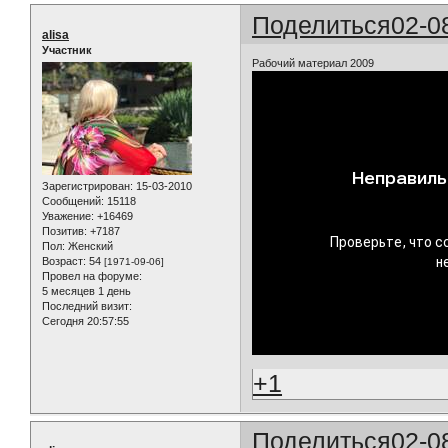
Поделиться
02-0
alisa
Участник
Рабочий материал 2009
Зарегистрирован
: 15-03-2010
Сообщений:
15118
Уважение:
+16469
Позитив:
+7187
Пол:
Женский
Возраст:
54
[1971-09-06]
Провел на форуме:
5 месяцев 1 день
Последний визит:
Сегодня 20:57:55
+1
Поделиться
02-0