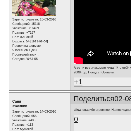
Зарегистрирован
: 15-03-2010
Сообщений:
15118
Уважение:
+16469
Позитив:
+7187
Пол:
Женский
Возраст:
54
[1971-09-06]
Провел на форуме:
5 месяцев 1 день
Последний визит:
Сегодня 20:57:55
А вот и все знакомые лица!!!Кто себя 
2008 год. Поезд с Юрмалы.
+1
Поделиться
02-0
Саня
Участник
alisa
, спасибо огромное. На последне
Зарегистрирован
: 14-03-2010
Сообщений:
656
0
Уважение:
+485
Позитив:
+113
Пол:
Мужской