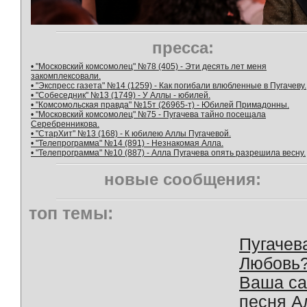
пресса:
• "Московский комсомолец" №78 (405) - Эти десять лет меня
закомплексовали.
• "Экспресс газета" №14 (1259) - Как погибали влюбленные в Пугачеву.
• "Собеседник" №13 (1749) - У Аллы - юбилей.
• "Комсомольская правда" №15т (26965-т) - Юбилей Примадонны.
• "Московский комсомолец" №75 - Пугачева тайно посещала
Серебренникова.
• "СтарХит" №13 (168) - К юбилею Аллы Пугачевой.
• "Телепрограмма" №14 (891) - Незнакомая Алла.
• "Телепрограмма" №10 (887) - Алла Пугачева опять разрешила весну.
новые сообщения:
топ темы:
Пугачев
Любовь
Ваша с
песня А