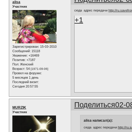
alisa
Участник
сюда адрес передачи
http://ru.savefro
+1
Зарегистрирован
: 15-03-2010
Сообщений:
15118
Уважение:
+16469
Позитив:
+7187
Пол:
Женский
Возраст:
54
[1971-09-06]
Провел на форуме:
5 месяцев 1 день
Последний визит:
Сегодня 20:57:55
Поделиться
02-0
MURZIK
Участник
alisa написал(а):
сюда адрес передачи
http://ru.