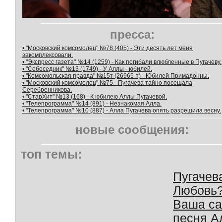
пресса:
• "Московский комсомолец" №78 (405) - Эти десять лет меня
закомплексовали.
• "Экспресс газета" №14 (1259) - Как погибали влюбленные в Пугачеву.
• "Собеседник" №13 (1749) - У Аллы - юбилей.
• "Комсомольская правда" №15т (26965-т) - Юбилей Примадонны.
• "Московский комсомолец" №75 - Пугачева тайно посещала
Серебренникова.
• "СтарХит" №13 (168) - К юбилею Аллы Пугачевой.
• "Телепрограмма" №14 (891) - Незнакомая Алла.
• "Телепрограмма" №10 (887) - Алла Пугачева опять разрешила весну.
новые сообщения:
топ темы:
Пугачев
Любовь
Ваша с
песня А