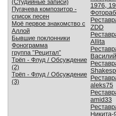
(Студийные записи)
1976, 1
Пугачева композитор -
Фотораб
список песен
Реставр
Моё первое знакомство с
ZDD
Аллой
Реставр
Бывшие поклонники
Allita
Фонограмма
Реставр
группа "Рецитал"
Василий
Трёп - Флуд / Обсуждение
Реставр
(2)
Shakesp
Трёп - Флуд / Обсуждение
Реставр
(3)
aleks75
Реставр
amid33
Реставр
Никита-