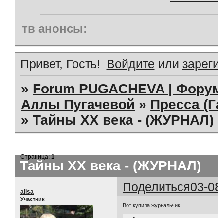
тв анонсы:
Привет, Гость!
Войдите
или
зарег
»
Forum PUGACHEVA | Форум
Аллы Пугачевой
»
Пресса (Г
»
Тайны ХХ века - (ЖУРНАЛ)
Страница:
1
Тайны ХХ века - (ЖУРНАЛ)
Поделиться
03-0
alisa
Участник
Вот купила журнальчик