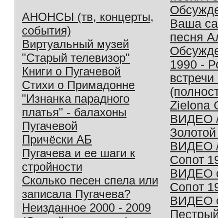
Обсужд
АНОНСЫ (тв, концерты,
Ваша с
события)
песня А
Виртуальный музей
Обсужд
"Старый телевизор"
1990 - 
Книги о Пугачевой
встречи
Стихи о Примадонне
(полнос
"Изнанка парадного
Zielona 
платья" - балахоны
ВИДЕО /
Пугачевой
Золотой
Причёски АБ
ВИДЕО /
Пугачева и ее шаги к
Сопот 1
стройности
ВИДЕО o
Сколько песен спела или
Сопот 1
записала Пугачева?
ВИДЕО o
Неизданное 2000 - 2009
Пестрый