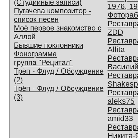
(Студийные записи)
1976, 1
Пугачева композитор -
Фотораб
список песен
Реставр
Моё первое знакомство с
ZDD
Аллой
Реставр
Бывшие поклонники
Allita
Фонограмма
Реставр
группа "Рецитал"
Василий
Трёп - Флуд / Обсуждение
Реставр
(2)
Shakesp
Трёп - Флуд / Обсуждение
Реставр
(3)
aleks75
Реставр
amid33
Реставр
Никита-