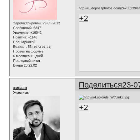
http://ru.depositphotos.com/24783239/st
+2
Зарегистрирован
: 29-05-2012
Сообщений:
6847
Уважение:
+16042
Позитив:
+1146
Пол:
Мужской
Возраст:
53
[1973-01-21]
Провел на форуме:
6 месяцев 15 дней
Последний визит:
Вчера 23:22:02
Поделиться
23-0
эмраан
Участник
+2