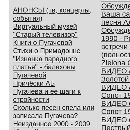
Обсужд
АНОНСЫ (тв, концерты,
Ваша с
события)
песня А
Виртуальный музей
Обсужд
"Старый телевизор"
1990 - 
Книги о Пугачевой
встречи
Стихи о Примадонне
(полнос
"Изнанка парадного
Zielona 
платья" - балахоны
ВИДЕО /
Пугачевой
Золотой
Причёски АБ
ВИДЕО /
Пугачева и ее шаги к
Сопот 1
стройности
ВИДЕО o
Сколько песен спела или
Сопот 1
записала Пугачева?
ВИДЕО o
Неизданное 2000 - 2009
Пестрый