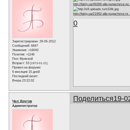
http://fakty.ua/49268-alla-pugacheva-q
http://fakty.ua/21992-alla-pugacheva-re
0
Зарегистрирован
: 29-05-2012
Сообщений:
6847
Уважение:
+16042
Позитив:
+1146
Пол:
Мужской
Возраст:
53
[1973-01-21]
Провел на форуме:
6 месяцев 15 дней
Последний визит:
Вчера 23:22:02
Поделиться
19-0
Чел Другов
Администратор