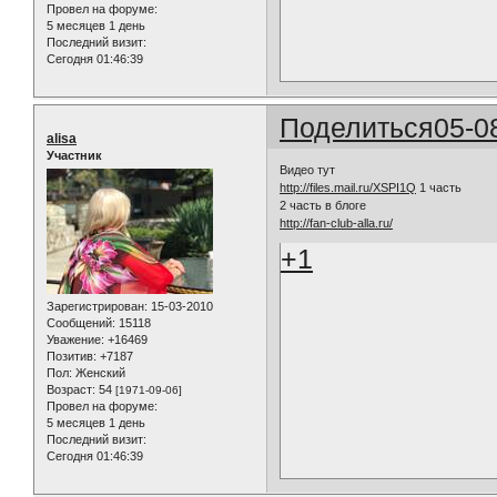
Провел на форуме:
5 месяцев 1 день
Последний визит:
Сегодня 01:46:39
Поделиться
05-0
alisa
Участник
Видео тут
http://files.mail.ru/XSPI1Q
1 часть
2 часть в блоге
http://fan-club-alla.ru/
+1
Зарегистрирован
: 15-03-2010
Сообщений:
15118
Уважение:
+16469
Позитив:
+7187
Пол:
Женский
Возраст:
54
[1971-09-06]
Провел на форуме:
5 месяцев 1 день
Последний визит:
Сегодня 01:46:39