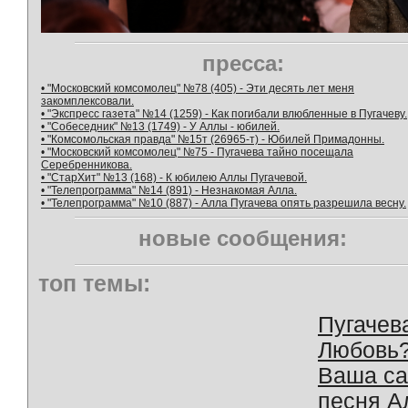
пресса:
• "Московский комсомолец" №78 (405) - Эти десять лет меня
закомплексовали.
• "Экспресс газета" №14 (1259) - Как погибали влюбленные в Пугачеву.
• "Собеседник" №13 (1749) - У Аллы - юбилей.
• "Комсомольская правда" №15т (26965-т) - Юбилей Примадонны.
• "Московский комсомолец" №75 - Пугачева тайно посещала
Серебренникова.
• "СтарХит" №13 (168) - К юбилею Аллы Пугачевой.
• "Телепрограмма" №14 (891) - Незнакомая Алла.
• "Телепрограмма" №10 (887) - Алла Пугачева опять разрешила весну.
новые сообщения:
топ темы:
Пугачев
Любовь
Ваша с
песня А