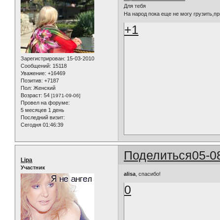
Для тебя
На народ пока еще не могу грузить,пр
+1
Зарегистрирован
: 15-03-2010
Сообщений:
15118
Уважение:
+16469
Позитив:
+7187
Пол:
Женский
Возраст:
54
[1971-09-06]
Провел на форуме:
5 месяцев 1 день
Последний визит:
Сегодня 01:46:39
Поделиться
05-0
Lipa
Участник
alisa
, спасибо!
0