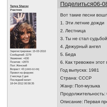
Поделиться
06-0
Tanya Sharay
Участник
Вот такие песни вош
1. Эти летние дожди
2. Лестница
3. Ты не стал судьбо
4. Дежурный ангел
Зарегистрирован
: 15-03-2010
5. Беда
Сообщений:
2279
Уважение:
+630
6. Как тревожен этот 
Позитив:
+2870
Пол:
Женский
Возраст:
43
Год выпуска: 1981
[1983-02-09]
Провел на форуме:
2 месяца 2 дня
Страна: СССР
Последний визит:
18-04-2012 00:58:35
Жанр: Поп-музыка
Продолжительность: 
Описание: Первая пр