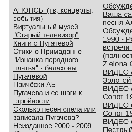
Обсужд
АНОНСЫ (тв, концерты,
Ваша с
события)
песня А
Виртуальный музей
Обсужд
"Старый телевизор"
1990 - 
Книги о Пугачевой
встречи
Стихи о Примадонне
(полнос
"Изнанка парадного
Zielona 
платья" - балахоны
ВИДЕО /
Пугачевой
Золотой
Причёски АБ
ВИДЕО /
Пугачева и ее шаги к
Сопот 1
стройности
ВИДЕО o
Сколько песен спела или
Сопот 1
записала Пугачева?
ВИДЕО o
Неизданное 2000 - 2009
Пестрый