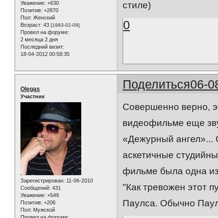
Уважение:
+630
стиле)
Позитив:
+2870
Пол:
Женский
0
Возраст:
43
[1983-02-09]
Провел на форуме:
2 месяца 2 дня
Последний визит:
18-04-2012 00:58:35
Поделиться
06-0
Olegas
Участник
Совершенно верно, э
видеофильме еще зву
«Дежурный ангел»... 
аскетичные студийны
фильме была одна изю
Зарегистрирован
: 11-06-2010
"Как тревожен этот п
Сообщений:
431
Уважение:
+549
Паулса. Обычно Паул
Позитив:
+206
Пол:
Мужской
Провел на форуме: