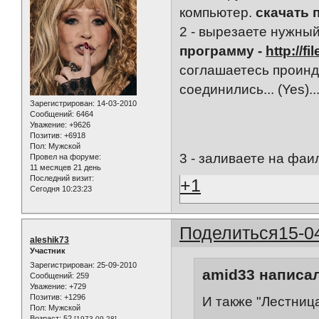
компьютер.
скачать 
2 - вырезаете нужны
программу -
http://f
соглашаетесь проинд
соединились... (Yes)..
Зарегистрирован
: 14-03-2010
Сообщений:
6464
Уважение:
+9626
Позитив:
+6918
Пол:
Мужской
3 - заливаете на фаи
Провел на форуме:
11 месяцев 21 день
Последний визит:
+1
Сегодня 10:23:23
Поделиться
15-0
aleshik73
Участник
Зарегистрирован
: 25-09-2010
amid33 написал
Сообщений:
259
Уважение:
+729
Позитив:
+1296
И также "Лестниц
Пол:
Мужской
Возраст:
52
[1973-09-28]