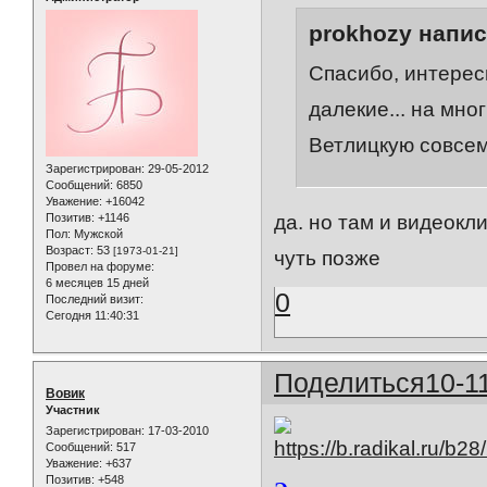
prokhozy напис
Спасибо, интересн
далекие... на мно
Ветлицкую совсем
Зарегистрирован
: 29-05-2012
Сообщений:
6850
Уважение:
+16042
Позитив:
+1146
да. но там и видеокл
Пол:
Мужской
Возраст:
53
[1973-01-21]
чуть позже
Провел на форуме:
6 месяцев 15 дней
0
Последний визит:
Сегодня 11:40:31
Поделиться
10-1
Вовик
Участник
Зарегистрирован
: 17-03-2010
Сообщений:
517
Уважение:
+637
Позитив:
+548