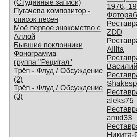
(Студийные записи)
1976, 1
Пугачева композитор -
Фотораб
список песен
Реставр
Моё первое знакомство с
ZDD
Аллой
Реставр
Бывшие поклонники
Allita
Фонограмма
Реставр
группа "Рецитал"
Василий
Трёп - Флуд / Обсуждение
Реставр
(2)
Shakesp
Трёп - Флуд / Обсуждение
Реставр
(3)
aleks75
Реставр
amid33
Реставр
Никита-