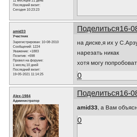
11 месяцев 21 день
Последний визит:
Сегодня 10:23:23
Поделиться
16-0
amid33
Участник
на диске,я их у С.Ар
Зарегистрирован
: 10-08-2010
Сообщений:
1224
Уважение:
+1883
нарезать никак
Позитив:
+698
Провел на форуме:
хотя могу попробова
1 месяц 10 дней
Последний визит:
0
19-05-2021 11:14:25
Поделиться
16-0
Alex-1984
Администратор
amid33
, а Вам объясн
0