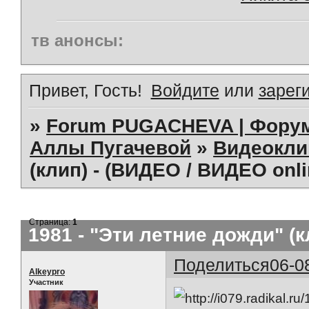
тв анонсы:
Привет, Гость!
Войдите
или
зарег
»
Forum PUGACHEVA | Форум
Аллы Пугачевой
»
Видеокл
(клип) - (ВИДЕО / ВИДЕО onli
Страница:
1
1981 - "Эти летние дожди" (к
Поделиться
06-0
Alkeypro
Участник