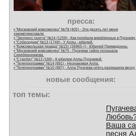
пресса:
• "Московский комсомолец" №78 (405) - Эти десять лет меня
закомплексовали.
• "Экспресс газета" №14 (1259) - Как погибали влюбленные в Пугачеву.
• "Собеседник" №13 (1749) - У Аллы - юбилей.
• "Комсомольская правда" №15т (26965-т) - Юбилей Примадонны.
• "Московский комсомолец" №75 - Пугачева тайно посещала
Серебренникова.
• "СтарХит" №13 (168) - К юбилею Аллы Пугачевой.
• "Телепрограмма" №14 (891) - Незнакомая Алла.
• "Телепрограмма" №10 (887) - Алла Пугачева опять разрешила весну.
новые сообщения:
топ темы:
Пугачев
Любовь
Ваша с
песня А