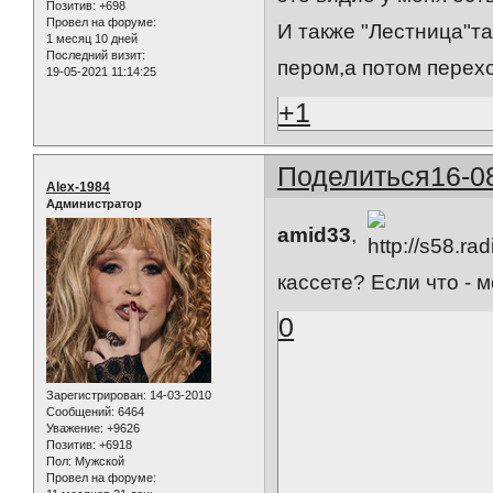
Позитив:
+698
Провел на форуме:
И также "Лестница"т
1 месяц 10 дней
Последний визит:
пером,а потом перехо
19-05-2021 11:14:25
+1
Поделиться
16-0
Alex-1984
Администратор
amid33
,
кассете? Если что - м
0
Зарегистрирован
: 14-03-2010
Сообщений:
6464
Уважение:
+9626
Позитив:
+6918
Пол:
Мужской
Провел на форуме: