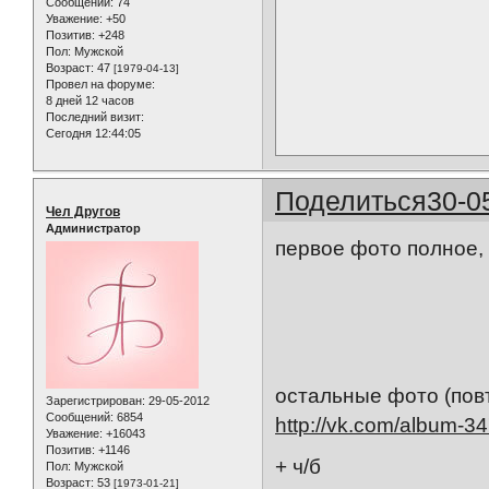
Сообщений:
74
Уважение:
+50
Позитив:
+248
Пол:
Мужской
Возраст:
47
[1979-04-13]
Провел на форуме:
8 дней 12 часов
Последний визит:
Сегодня 12:44:05
Поделиться
30-0
Чел Другов
Администратор
первое фото полное, 
остальные фото (повт
Зарегистрирован
: 29-05-2012
Сообщений:
6854
http://vk.com/album-
Уважение:
+16043
Позитив:
+1146
+ ч/б
Пол:
Мужской
Возраст:
53
[1973-01-21]