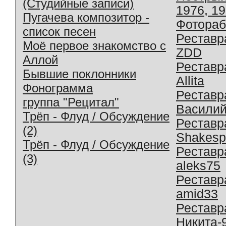
(Студийные записи)
1976, 1
Пугачева композитор -
Фотораб
список песен
Реставр
Моё первое знакомство с
ZDD
Аллой
Реставр
Бывшие поклонники
Allita
Фонограмма
Реставр
группа "Рецитал"
Василий
Трёп - Флуд / Обсуждение
Реставр
(2)
Shakesp
Трёп - Флуд / Обсуждение
Реставр
(3)
aleks75
Реставр
amid33
Реставр
Никита-