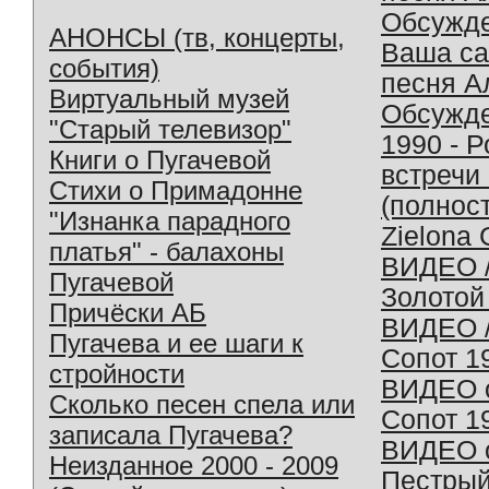
Обсужд
АНОНСЫ (тв, концерты,
Ваша с
события)
песня А
Виртуальный музей
Обсужд
"Старый телевизор"
1990 - 
Книги о Пугачевой
встречи
Стихи о Примадонне
(полнос
"Изнанка парадного
Zielona 
платья" - балахоны
ВИДЕО /
Пугачевой
Золотой
Причёски АБ
ВИДЕО /
Пугачева и ее шаги к
Сопот 1
стройности
ВИДЕО o
Сколько песен спела или
Сопот 1
записала Пугачева?
ВИДЕО o
Неизданное 2000 - 2009
Пестрый