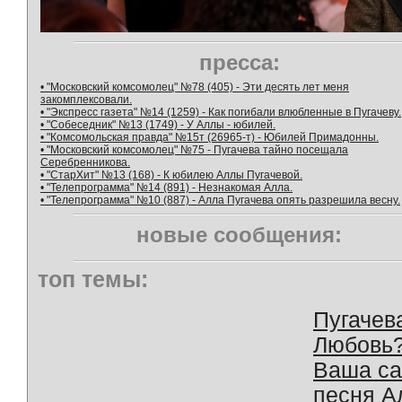
пресса:
• "Московский комсомолец" №78 (405) - Эти десять лет меня
закомплексовали.
• "Экспресс газета" №14 (1259) - Как погибали влюбленные в Пугачеву.
• "Собеседник" №13 (1749) - У Аллы - юбилей.
• "Комсомольская правда" №15т (26965-т) - Юбилей Примадонны.
• "Московский комсомолец" №75 - Пугачева тайно посещала
Серебренникова.
• "СтарХит" №13 (168) - К юбилею Аллы Пугачевой.
• "Телепрограмма" №14 (891) - Незнакомая Алла.
• "Телепрограмма" №10 (887) - Алла Пугачева опять разрешила весну.
новые сообщения:
топ темы:
Пугачев
Любовь
Ваша с
песня А