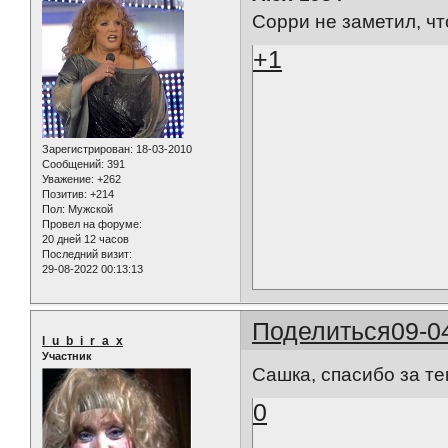
Сорри не заметил, чт
+1
Зарегистрирован
: 18-03-2010
Сообщений:
391
Уважение:
+262
Позитив:
+214
Пол:
Мужской
Провел на форуме:
20 дней 12 часов
Последний визит:
29-08-2022 00:13:13
Поделиться
09-0
l_u_b_i_r_a_x
Участник
Сашка, спасибо за т
0