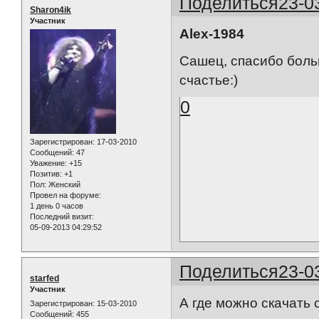
Поделиться
23-0
Sharon4ik
Участник
Alex-1984
Сашец, спасибо больш
счастье:)
0
Зарегистрирован
: 17-03-2010
Сообщений:
47
Уважение:
+15
Позитив:
+1
Пол:
Женский
Провел на форуме:
1 день 0 часов
Последний визит:
05-09-2013 04:29:52
Поделиться
23-0
starfed
Участник
А где можно скачать
Зарегистрирован
: 15-03-2010
Сообщений:
455