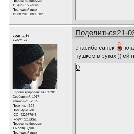
Провел на форуме:
15 дней 15 часов
Последний визит:
19-08-2015 00:16:02
Поделиться
21-0
your_arty
Участник
спасибо санёк
кла
пушком в руках )) ей
0
Зарегистрирован
: 14-03-2010
Сообщений:
1017
Уважение:
+2525
Позитив:
+194
Пол:
Мужской
ICQ:
432977643
Skype:
arturik41
Провел на форуме:
1 месяц 3 дня
Последний визит: