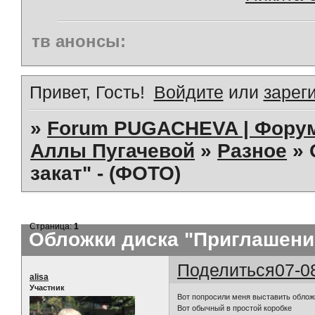
тв анонсы:
Привет, Гость!
Войдите
или
зарег
»
Forum PUGACHEVA | Форум
Аллы Пугачевой
»
Разное
»
закат" - (ФОТО)
Страница:
1
Обложки диска "Приглашение
Поделиться
07-0
alisa
Участник
Вот попросили меня выставить обложки
Вот обычный в простой коробке