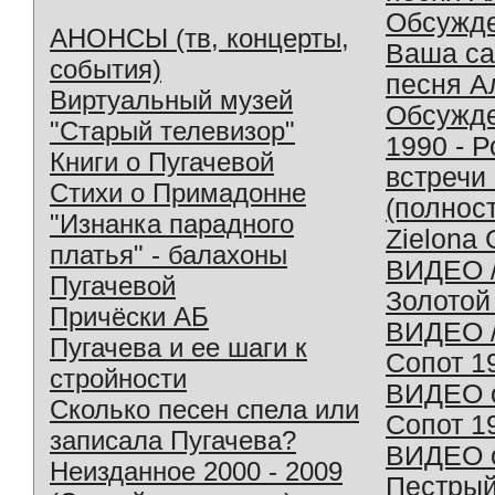
Обсужд
АНОНСЫ (тв, концерты,
Ваша с
события)
песня А
Виртуальный музей
Обсужд
"Старый телевизор"
1990 - 
Книги о Пугачевой
встречи
Стихи о Примадонне
(полнос
"Изнанка парадного
Zielona 
платья" - балахоны
ВИДЕО /
Пугачевой
Золотой
Причёски АБ
ВИДЕО /
Пугачева и ее шаги к
Сопот 1
стройности
ВИДЕО o
Сколько песен спела или
Сопот 1
записала Пугачева?
ВИДЕО o
Неизданное 2000 - 2009
Пестрый