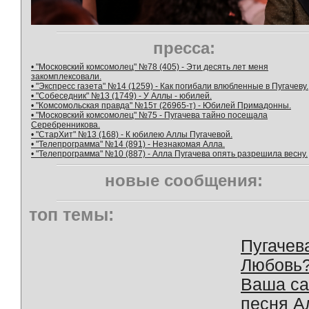
пресса:
• "Московский комсомолец" №78 (405) - Эти десять лет меня
закомплексовали.
• "Экспресс газета" №14 (1259) - Как погибали влюбленные в Пугачеву.
• "Собеседник" №13 (1749) - У Аллы - юбилей.
• "Комсомольская правда" №15т (26965-т) - Юбилей Примадонны.
• "Московский комсомолец" №75 - Пугачева тайно посещала
Серебренникова.
• "СтарХит" №13 (168) - К юбилею Аллы Пугачевой.
• "Телепрограмма" №14 (891) - Незнакомая Алла.
• "Телепрограмма" №10 (887) - Алла Пугачева опять разрешила весну.
новые сообщения:
топ темы:
Пугачев
Любовь
Ваша с
песня А