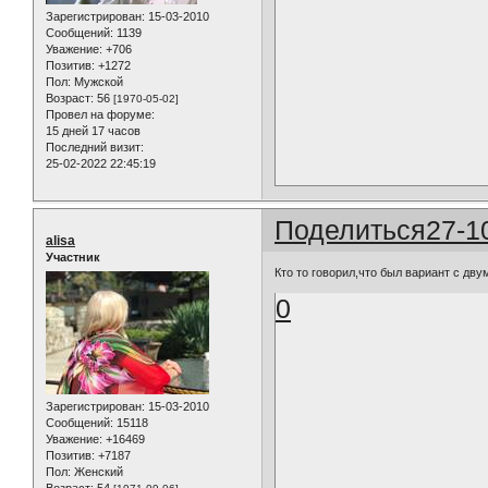
Зарегистрирован
: 15-03-2010
Сообщений:
1139
Уважение:
+706
Позитив:
+1272
Пол:
Мужской
Возраст:
56
[1970-05-02]
Провел на форуме:
15 дней 17 часов
Последний визит:
25-02-2022 22:45:19
Поделиться
27-1
alisa
Участник
Кто то говорил,что был вариант с дв
0
Зарегистрирован
: 15-03-2010
Сообщений:
15118
Уважение:
+16469
Позитив:
+7187
Пол:
Женский
Возраст:
54