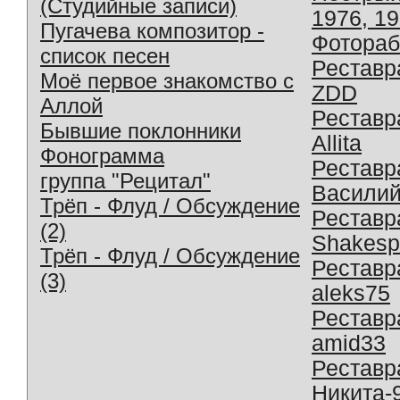
(Студийные записи)
1976, 1
Пугачева композитор -
Фотораб
список песен
Реставр
Моё первое знакомство с
ZDD
Аллой
Реставр
Бывшие поклонники
Allita
Фонограмма
Реставр
группа "Рецитал"
Василий
Трёп - Флуд / Обсуждение
Реставр
(2)
Shakesp
Трёп - Флуд / Обсуждение
Реставр
(3)
aleks75
Реставр
amid33
Реставр
Никита-