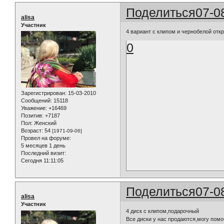
Поделиться
07-0
alisa
Участник
4 вариант с клипом и чернобелой отк
0
Зарегистрирован
: 15-03-2010
Сообщений:
15118
Уважение:
+16469
Позитив:
+7187
Пол:
Женский
Возраст:
54
[1971-09-06]
Провел на форуме:
5 месяцев 1 день
Последний визит:
Сегодня 11:11:05
Поделиться
07-0
alisa
Участник
4 диск с клипом,подарочный
Все диски у нас продаются,могу помо