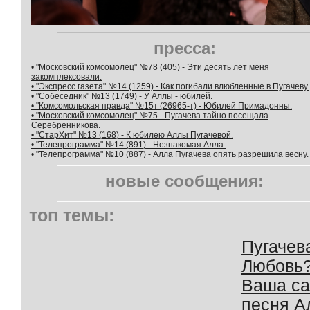
пресса:
• "Московский комсомолец" №78 (405) - Эти десять лет меня
закомплексовали.
• "Экспресс газета" №14 (1259) - Как погибали влюбленные в Пугачеву.
• "Собеседник" №13 (1749) - У Аллы - юбилей.
• "Комсомольская правда" №15т (26965-т) - Юбилей Примадонны.
• "Московский комсомолец" №75 - Пугачева тайно посещала
Серебренникова.
• "СтарХит" №13 (168) - К юбилею Аллы Пугачевой.
• "Телепрограмма" №14 (891) - Незнакомая Алла.
• "Телепрограмма" №10 (887) - Алла Пугачева опять разрешила весну.
новые сообщения:
топ темы:
Пугачев
Любовь
Ваша с
песня А