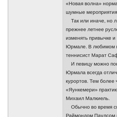
«Новая волна» норма
шумные мероприятия
Так или иначе, но л
прежнее летнее русло
изменять привычке и
Юрмале. В любимом п
теннисист Марат Са
И певицу можно поня
Юрмала всегда отлич
курортов. Тем более
«Яункемери» практик
Михаил Малкиель.
Обычно во время сво
Раймондом Паулсом и 