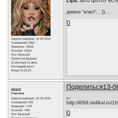
Lipa
, зато фотоУ есть..
давно "клал"... ))...
0
Зарегистрирован
: 14-03-2010
Сообщений:
6464
Уважение:
+9626
Позитив:
+6918
Пол:
Мужской
Провел на форуме:
11 месяцев 21 день
Последний визит:
Вчера 10:23:23
Поделиться
13-0
wizard
Участник
Зарегистрирован
: 31-03-2010
Сообщений:
678
Уважение:
+176
Позитив:
+455
0
Пол:
Мужской