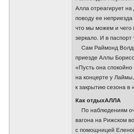
Алла отреагирует на
поводу ее неприезда 
что мы можем и чего 
зеркало. И в паспорт
Сам Раймонд Волдем
приезде Аллы Борисов
«Пусть она спокойно 
на концерте у Лаймы
к закрытию сезона в 
Как отдыхАЛЛА
По наблюдениям оче
вагона на Рижском во
с помощницей Елено