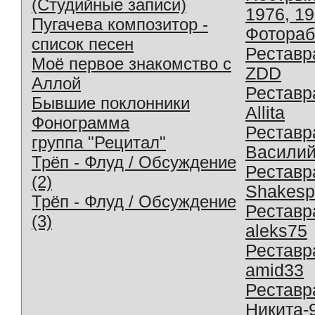
(Студийные записи)
1976, 1
Пугачева композитор -
Фотораб
список песен
Реставр
Моё первое знакомство с
ZDD
Аллой
Реставр
Бывшие поклонники
Allita
Фонограмма
Реставр
группа "Рецитал"
Василий
Трёп - Флуд / Обсуждение
Реставр
(2)
Shakesp
Трёп - Флуд / Обсуждение
Реставр
(3)
aleks75
Реставр
amid33
Реставр
Никита-