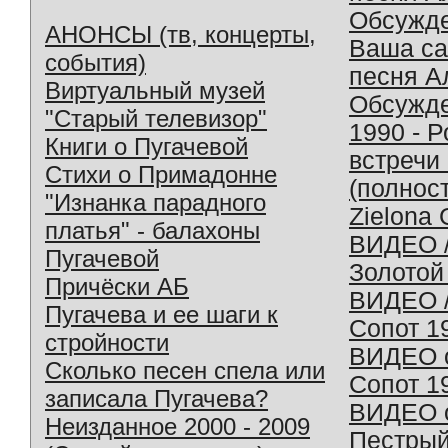
Обсужд
АНОНСЫ (тв, концерты,
Ваша с
события)
песня А
Виртуальный музей
Обсужд
"Старый телевизор"
1990 - 
Книги о Пугачевой
встречи
Стихи о Примадонне
(полнос
"Изнанка парадного
Zielona 
платья" - балахоны
ВИДЕО /
Пугачевой
Золотой
Причёски АБ
ВИДЕО /
Пугачева и ее шаги к
Сопот 1
стройности
ВИДЕО o
Сколько песен спела или
Сопот 1
записала Пугачева?
ВИДЕО o
Неизданное 2000 - 2009
Пестрый