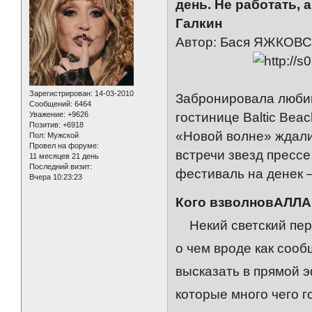
день. Не работать,
Галкин
Автор: Бася ЯЖКОВС
Зарегистрирован
: 14-03-2010
Забронировала люби
Сообщений:
6464
Уважение:
+9626
гостинице Baltic Bea
Позитив:
+6918
«Новой волне» ждали
Пол:
Мужской
Провел на форуме:
встречи звезд прессе
11 месяцев 21 день
Последний визит:
фестиваль на денек 
Вчера 10:23:23
Кого взволновАЛЛА
Некий светский перс
о чем вроде как сооб
высказать в прямой эф
которые много чего г