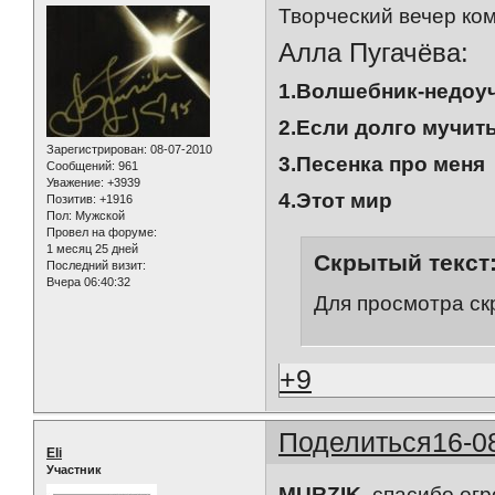
Творческий вечер ко
Алла Пугачёва:
1.Волшебник-недоу
2.Если долго мучит
Зарегистрирован
: 08-07-2010
3.Песенка про меня
Сообщений:
961
Уважение:
+3939
4.Этот мир
Позитив:
+1916
Пол:
Мужской
Провел на форуме:
1 месяц 25 дней
Скрытый текст
Последний визит:
Вчера 06:40:32
Для просмотра ск
+9
Поделиться
16-0
Eli
Участник
MURZIK
, спасибо ог