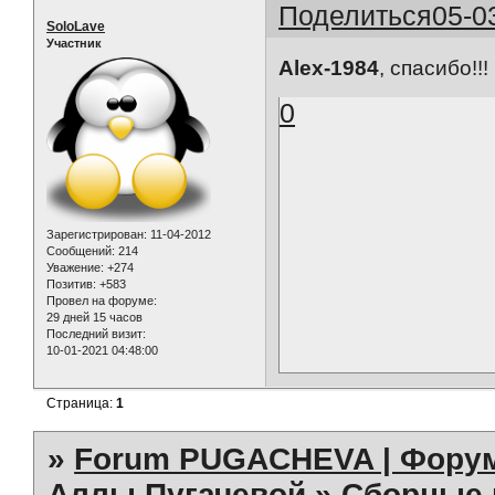
Поделиться
05-0
SoloLave
Участник
Alex-1984
, cпасибо!!!
0
Зарегистрирован
: 11-04-2012
Сообщений:
214
Уважение:
+274
Позитив:
+583
Провел на форуме:
29 дней 15 часов
Последний визит:
10-01-2021 04:48:00
Страница:
1
»
Forum PUGACHEVA | Форум
Аллы Пугачевой
»
Сборные 