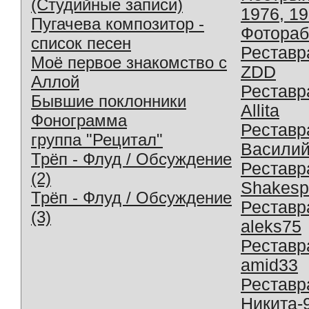
(Студийные записи)
1976, 1
Пугачева композитор -
Фотораб
список песен
Реставр
Моё первое знакомство с
ZDD
Аллой
Реставр
Бывшие поклонники
Allita
Фонограмма
Реставр
группа "Рецитал"
Василий
Трёп - Флуд / Обсуждение
Реставр
(2)
Shakesp
Трёп - Флуд / Обсуждение
Реставр
(3)
aleks75
Реставр
amid33
Реставр
Никита-