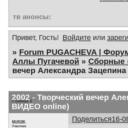
тв анонсы:
Привет, Гость!
Войдите
или
зарег
»
Forum PUGACHEVA | Форум
Аллы Пугачевой
»
Сборные 
вечер Александра Зацепина 
2002 - Творческий вечер Але
Страница:
1
ВИДЕО online)
Поделиться
16-0
MURZIK
Участник