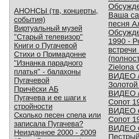
Обсужд
АНОНСЫ (тв, концерты,
Ваша с
события)
песня А
Виртуальный музей
Обсужд
"Старый телевизор"
1990 - 
Книги о Пугачевой
встречи
Стихи о Примадонне
(полнос
"Изнанка парадного
Zielona 
платья" - балахоны
ВИДЕО /
Пугачевой
Золотой
Причёски АБ
ВИДЕО /
Пугачева и ее шаги к
Сопот 1
стройности
ВИДЕО o
Сколько песен спела или
Сопот 1
записала Пугачева?
ВИДЕО o
Неизданное 2000 - 2009
Пестрый