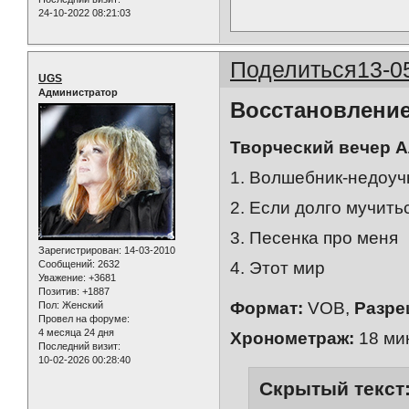
24-10-2022 08:21:03
Поделиться
13-0
UGS
Администратор
Восстановление
Творческий вечер Ал
1. Волшебник-недоуч
2. Если долго мучить
3. Песенка про меня
Зарегистрирован
: 14-03-2010
4. Этот мир
Сообщений:
2632
Уважение:
+3681
Позитив:
+1887
Формат:
VOB,
Разре
Пол:
Женский
Провел на форуме:
4 месяца 24 дня
Хронометраж:
18 мин
Последний визит:
10-02-2026 00:28:40
Скрытый текст