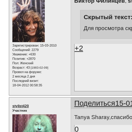
Виктор Филинцев
,
s
Скрытый текст
Для просмотра ск
Зарегистрирован
: 15-03-2010
+2
Сообщений:
2279
Уважение:
+630
Позитив:
+2870
Пол:
Женский
Возраст:
43
[1983-02-09]
Провел на форуме:
2 месяца 2 дня
Последний визит:
18-04-2012 00:58:35
Поделиться
15-0
stylist420
Участник
Tanya Sharay,спасиб
0