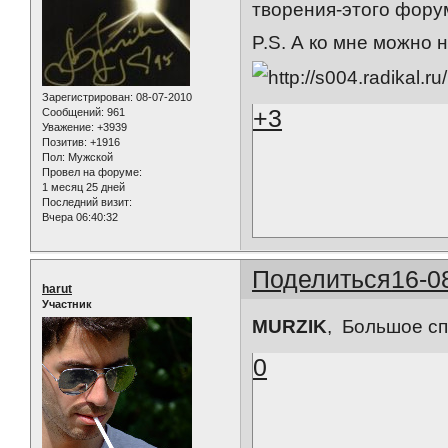
творения-этого фору
P.S. А ко мне можно
Зарегистрирован
: 08-07-2010
+3
Сообщений:
961
Уважение:
+3939
Позитив:
+1916
Пол:
Мужской
Провел на форуме:
1 месяц 25 дней
Последний визит:
Вчера 06:40:32
Поделиться
16-0
harut
Участник
MURZIK
, Большое сп
0