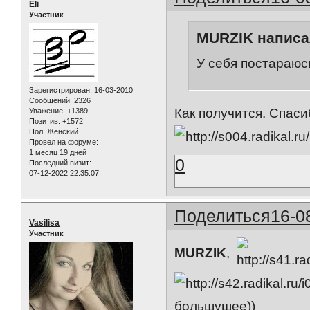
Eli
Участник
MURZIK написал
У себя постараюс
Зарегистрирован
: 16-03-2010
Сообщений:
2326
Как получится. Спаси
Уважение:
+1389
Позитив:
+1572
Пол:
Женский
Провел на форуме:
1 месяц 19 дней
0
Последний визит:
07-12-2022 22:35:07
Поделиться
16-0
Vasilisa
Участник
MURZIK
,
большушее))