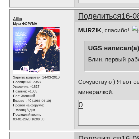
Поделиться
16-0
Allita
Муза ФОРУМА
MURZIK
, спасибо!
UGS написал(а)
Блин, первый рабо
Зарегистрирован
: 14-03-2010
Сочувствую ) Я вот 
Сообщений:
2353
Уважение:
+1817
минералкой.
Позитив:
+1305
Пол:
Женский
Возраст:
40
[1986-06-10]
0
Провел на форуме:
1 месяц 3 дня
Последний визит:
03-01-2020 16:08:33
Поделиться
16-0