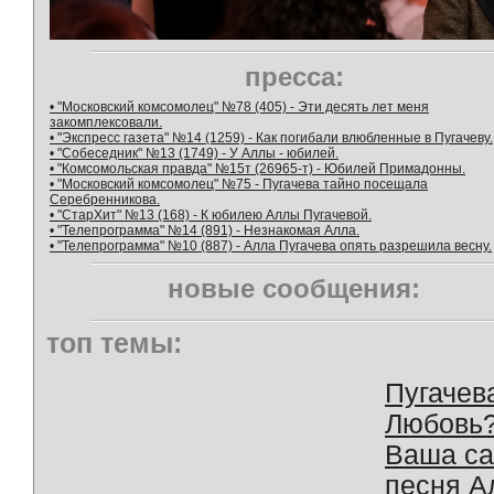
пресса:
• "Московский комсомолец" №78 (405) - Эти десять лет меня
закомплексовали.
• "Экспресс газета" №14 (1259) - Как погибали влюбленные в Пугачеву.
• "Собеседник" №13 (1749) - У Аллы - юбилей.
• "Комсомольская правда" №15т (26965-т) - Юбилей Примадонны.
• "Московский комсомолец" №75 - Пугачева тайно посещала
Серебренникова.
• "СтарХит" №13 (168) - К юбилею Аллы Пугачевой.
• "Телепрограмма" №14 (891) - Незнакомая Алла.
• "Телепрограмма" №10 (887) - Алла Пугачева опять разрешила весну.
новые сообщения:
топ темы:
Пугачев
Любовь
Ваша с
песня А