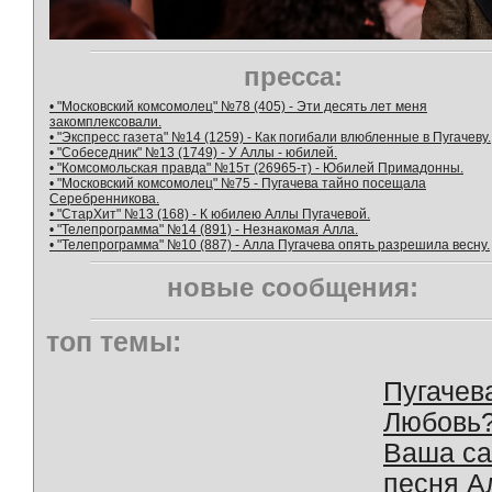
пресса:
• "Московский комсомолец" №78 (405) - Эти десять лет меня
закомплексовали.
• "Экспресс газета" №14 (1259) - Как погибали влюбленные в Пугачеву.
• "Собеседник" №13 (1749) - У Аллы - юбилей.
• "Комсомольская правда" №15т (26965-т) - Юбилей Примадонны.
• "Московский комсомолец" №75 - Пугачева тайно посещала
Серебренникова.
• "СтарХит" №13 (168) - К юбилею Аллы Пугачевой.
• "Телепрограмма" №14 (891) - Незнакомая Алла.
• "Телепрограмма" №10 (887) - Алла Пугачева опять разрешила весну.
новые сообщения:
топ темы:
Пугачев
Любовь
Ваша с
песня А