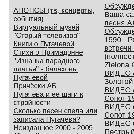
Обсужд
АНОНСЫ (тв, концерты,
Ваша с
события)
песня А
Виртуальный музей
Обсужд
"Старый телевизор"
1990 - 
Книги о Пугачевой
встречи
Стихи о Примадонне
(полнос
"Изнанка парадного
Zielona 
платья" - балахоны
ВИДЕО /
Пугачевой
Золотой
Причёски АБ
ВИДЕО /
Пугачева и ее шаги к
Сопот 1
стройности
ВИДЕО o
Сколько песен спела или
Сопот 1
записала Пугачева?
ВИДЕО o
Неизданное 2000 - 2009
Пестрый