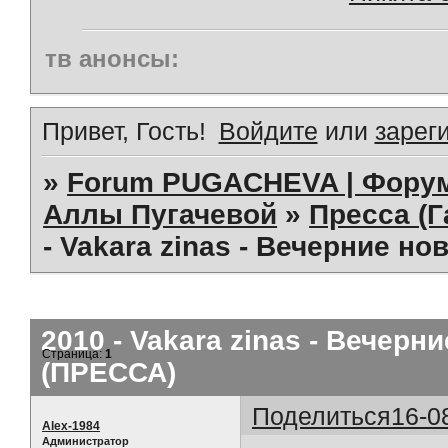
тв анонсы:
Привет, Гость!
Войдите
или
зарег
»
Forum PUGACHEVA | Форум
Аллы Пугачевой
»
Пресса (Г
- Vakara zinas - Вечерние нов
2010 - Vakara zinas - Вечерние
Страница:
1
(ПРЕССА)
Поделиться
16-0
Alex-1984
Администратор