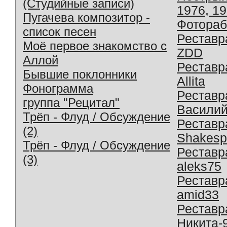
(Студийные записи)
1976, 1
Пугачева композитор -
Фотораб
список песен
Реставр
Моё первое знакомство с
ZDD
Аллой
Реставр
Бывшие поклонники
Allita
Фонограмма
Реставр
группа "Рецитал"
Василий
Трёп - Флуд / Обсуждение
Реставр
(2)
Shakesp
Трёп - Флуд / Обсуждение
Реставр
(3)
aleks75
Реставр
amid33
Реставр
Никита-