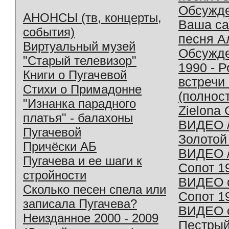
Обсужд
АНОНСЫ (тв, концерты,
Ваша с
события)
песня А
Виртуальный музей
Обсужд
"Старый телевизор"
1990 - 
Книги о Пугачевой
встречи
Стихи о Примадонне
(полнос
"Изнанка парадного
Zielona 
платья" - балахоны
ВИДЕО /
Пугачевой
Золотой
Причёски АБ
ВИДЕО /
Пугачева и ее шаги к
Сопот 1
стройности
ВИДЕО o
Сколько песен спела или
Сопот 1
записала Пугачева?
ВИДЕО o
Неизданное 2000 - 2009
Пестрый