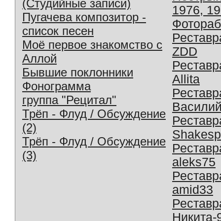
(Студийные записи)
1976, 1
Пугачева композитор -
Фотораб
список песен
Реставр
Моё первое знакомство с
ZDD
Аллой
Реставр
Бывшие поклонники
Allita
Фонограмма
Реставр
группа "Рецитал"
Василий
Трёп - Флуд / Обсуждение
Реставр
(2)
Shakesp
Трёп - Флуд / Обсуждение
Реставр
(3)
aleks75
Реставр
amid33
Реставр
Никита-