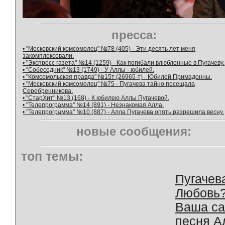
пресса:
• "Московский комсомолец" №78 (405) - Эти десять лет меня
закомплексовали.
• "Экспресс газета" №14 (1259) - Как погибали влюбленные в Пугачеву.
• "Собеседник" №13 (1749) - У Аллы - юбилей.
• "Комсомольская правда" №15т (26965-т) - Юбилей Примадонны.
• "Московский комсомолец" №75 - Пугачева тайно посещала
Серебренникова.
• "СтарХит" №13 (168) - К юбилею Аллы Пугачевой.
• "Телепрограмма" №14 (891) - Незнакомая Алла.
• "Телепрограмма" №10 (887) - Алла Пугачева опять разрешила весну.
новые сообщения:
топ темы:
Пугачев
Любовь
Ваша с
песня А