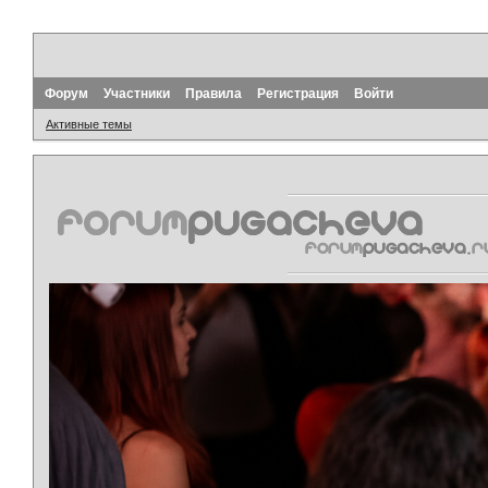
Форум
Участники
Правила
Регистрация
Войти
Активные темы