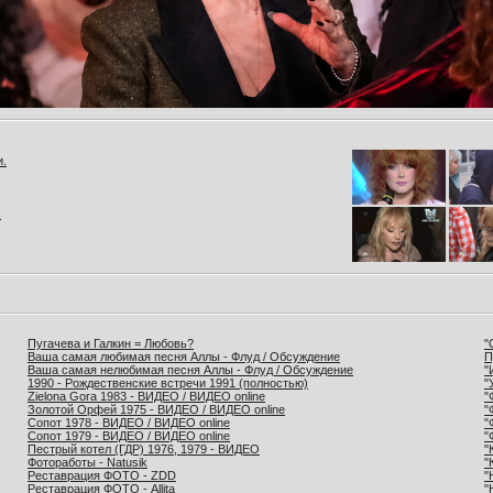
и.
.
Пугачева и Галкин = Любовь?
"
Ваша самая любимая песня Аллы - Флуд / Обсуждение
П
Ваша самая нелюбимая песня Аллы - Флуд / Обсуждение
"
1990 - Рождественские встречи 1991 (полностью)
"
Zielona Gora 1983 - ВИДЕО / ВИДЕО online
"
Золотой Орфей 1975 - ВИДЕО / ВИДЕО online
"
Сопот 1978 - ВИДЕО / ВИДЕО online
"
Сопот 1979 - ВИДЕО / ВИДЕО online
"
Пестрый котел (ГДР) 1976, 1979 - ВИДЕО
"
Фотоработы - Natusik
"
Реставрация ФОТО - ZDD
"
Реставрация ФОТО - Allita
"