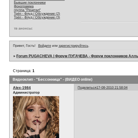
Бывшие поклонники
Фонограмма
группа "Рецитал"
Трёп - Флуд / Обсуждение (2)
Трёп - Флуд / Обсуждение (3)
тв анонсы:
Привет, Гость!
Войдите
или
зарегистрируйтесь
.
»
Forum PUGACHEVA | Форум ПУГАЧЕВА - Форум поклонников Алл
Страница:
1
Видеоклип - "Бессонница" - (ВИДЕО online)
Alex-1984
Поделиться
17-08-2010 21:58:04
Администратор