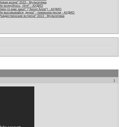
Новая волна" 2015 - Мультитема
Не волнуйтесь, тётя" - АУДИО
Хрен-то вам закат" ("Ангел Алла") - АУДИО
Не высовывайся, дочка" - премьера песни - АУДИО
Рождественские встречи" 2013 - Мультитема
1