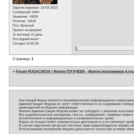
Зарегистрирован
: 14-03-2010
Сообщений:
6464
Уважение:
+9626
Позитив:
+6918
Пол:
Мужской
Провел на форуме:
11 месяцев 21 день
Последний визит:
Сегодня 15:50:36
0
Страница:
1
»
Forum PUGACHEVA | Форум ПУГАЧЕВА - Форум поклонников Алл
Настоящий Форум является некоммерческим информационно-коммуникаци
Администрация Форума не несёт ответственности за содержание сообще
размещённой на Форуме информации.
Мнение Администрации Форума может не совпадать с мнением пользовате
Все аудиовизуальные материалы, тексты, изображения, товарные знаки 
исключительно в информационных и ознакомительных целях.
Форум не осуществляет коммерческую деятельность и не извлекает при
В случае нарушения авторских или иных прав правообладатель вправе о
Использование материалов Форума допускается только при условии обяза