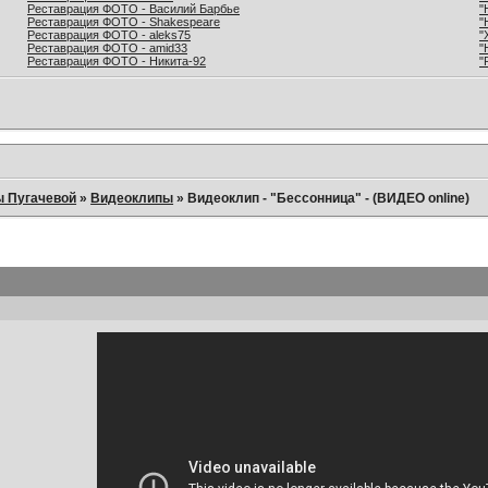
Реставрация ФОТО - Василий Барбье
"
Реставрация ФОТО - Shakespeare
"
Реставрация ФОТО - aleks75
"
Реставрация ФОТО - amid33
"
Реставрация ФОТО - Никита-92
"
ы Пугачевой
»
Видеоклипы
»
Видеоклип - "Бессонница" - (ВИДЕО online)