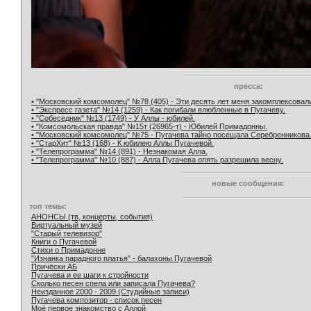
пресса:
• "Московский комсомолец" №78 (405) - Эти десять лет меня закомплексовал
• "Экспресс газета" №14 (1259) - Как погибали влюбленные в Пугачеву.
• "Собеседник" №13 (1749) - У Аллы - юбилей.
• "Комсомольская правда" №15т (26965-т) - Юбилей Примадонны.
• "Московский комсомолец" №75 - Пугачева тайно посещала Серебренникова
• "СтарХит" №13 (168) - К юбилею Аллы Пугачевой.
• "Телепрограмма" №14 (891) - Незнакомая Алла.
• "Телепрограмма" №10 (887) - Алла Пугачева опять разрешила весну.
новые сообщения:
топ темы:
АНОНСЫ (тв, концерты, события)
Виртуальный музей
"Старый телевизор"
Книги о Пугачевой
Стихи о Примадонне
"Изнанка парадного платья" - балахоны Пугачевой
Причёски АБ
Пугачева и ее шаги к стройности
Сколько песен спела или записала Пугачева?
Неизданное 2000 - 2009 (Студийные записи)
Пугачева композитор - список песен
Моё первое знакомство с Аллой