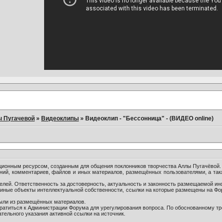
ы Пугачевой
»
Видеоклипы
»
Видеоклип - "Бессонница" - (ВИДЕО online)
онным ресурсом, созданным для общения поклонников творчества Аллы Пугачёвой.
ний, комментариев, файлов и иных материалов, размещённых пользователями, а так
лей. Ответственность за достоверность, актуальность и законность размещаемой ин
и иные объекты интеллектуальной собственности, ссылки на которые размещены на Ф
были из размещённых материалов.
братиться к Администрации Форума для урегулирования вопроса. По обоснованному т
тельного указания активной ссылки на источник.