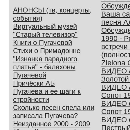
Обсужд
АНОНСЫ (тв, концерты,
Ваша с
события)
песня А
Виртуальный музей
Обсужд
"Старый телевизор"
1990 - 
Книги о Пугачевой
встречи
Стихи о Примадонне
(полнос
"Изнанка парадного
Zielona 
платья" - балахоны
ВИДЕО /
Пугачевой
Золотой
Причёски АБ
ВИДЕО /
Пугачева и ее шаги к
Сопот 1
стройности
ВИДЕО o
Сколько песен спела или
Сопот 1
записала Пугачева?
ВИДЕО o
Неизданное 2000 - 2009
Пестрый