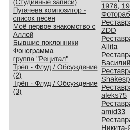
(Студийные записи)
1976, 1
Пугачева композитор -
Фотораб
список песен
Реставр
Моё первое знакомство с
ZDD
Аллой
Реставр
Бывшие поклонники
Allita
Фонограмма
Реставр
группа "Рецитал"
Василий
Трёп - Флуд / Обсуждение
Реставр
(2)
Shakesp
Трёп - Флуд / Обсуждение
Реставр
(3)
aleks75
Реставр
amid33
Реставр
Никита-