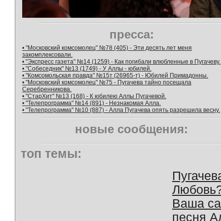
пресса:
• "Московский комсомолец" №78 (405) - Эти десять лет меня
закомплексовали.
• "Экспресс газета" №14 (1259) - Как погибали влюбленные в Пугачеву.
• "Собеседник" №13 (1749) - У Аллы - юбилей.
• "Комсомольская правда" №15т (26965-т) - Юбилей Примадонны.
• "Московский комсомолец" №75 - Пугачева тайно посещала
Серебренникова.
• "СтарХит" №13 (168) - К юбилею Аллы Пугачевой.
• "Телепрограмма" №14 (891) - Незнакомая Алла.
• "Телепрограмма" №10 (887) - Алла Пугачева опять разрешила весну.
новые сообщения:
топ темы:
Пугачев
Любовь
Ваша с
песня А