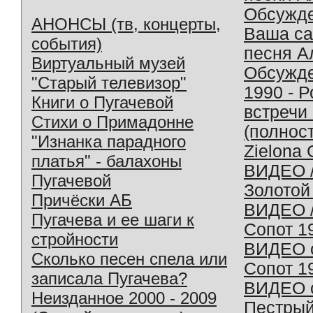
Обсужд
АНОНСЫ (тв, концерты,
Ваша с
события)
песня А
Виртуальный музей
Обсужд
"Старый телевизор"
1990 - 
Книги о Пугачевой
встречи
Стихи о Примадонне
(полнос
"Изнанка парадного
Zielona 
платья" - балахоны
ВИДЕО /
Пугачевой
Золотой
Причёски АБ
ВИДЕО /
Пугачева и ее шаги к
Сопот 1
стройности
ВИДЕО o
Сколько песен спела или
Сопот 1
записала Пугачева?
ВИДЕО o
Неизданное 2000 - 2009
Пестрый