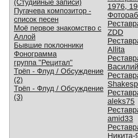
(Студийные записи)
1976, 1
Пугачева композитор -
Фотораб
список песен
Реставр
Моё первое знакомство с
ZDD
Аллой
Реставр
Бывшие поклонники
Allita
Фонограмма
Реставр
группа "Рецитал"
Василий
Трёп - Флуд / Обсуждение
Реставр
(2)
Shakesp
Трёп - Флуд / Обсуждение
Реставр
(3)
aleks75
Реставр
amid33
Реставр
Никита-