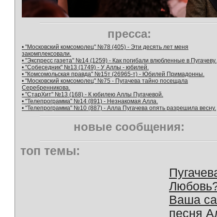
пресса:
• "Московский комсомолец" №78 (405) - Эти десять лет меня
закомплексовали.
• "Экспресс газета" №14 (1259) - Как погибали влюбленные в Пугачеву.
• "Собеседник" №13 (1749) - У Аллы - юбилей.
• "Комсомольская правда" №15т (26965-т) - Юбилей Примадонны.
• "Московский комсомолец" №75 - Пугачева тайно посещала
Серебренникова.
• "СтарХит" №13 (168) - К юбилею Аллы Пугачевой.
• "Телепрограмма" №14 (891) - Незнакомая Алла.
• "Телепрограмма" №10 (887) - Алла Пугачева опять разрешила весну.
новые сообщения:
топ темы:
Пугачев
Любовь
Ваша с
песня А