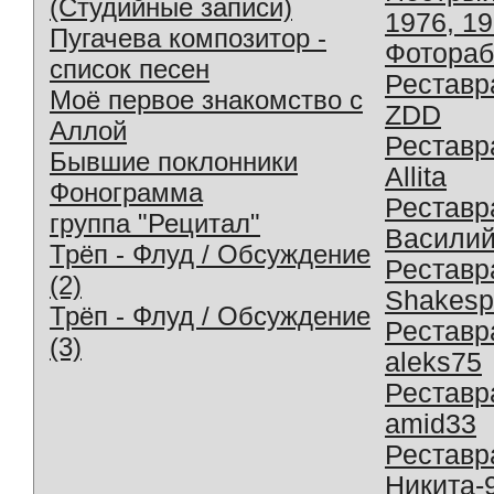
(Студийные записи)
1976, 1
Пугачева композитор -
Фотораб
список песен
Реставр
Моё первое знакомство с
ZDD
Аллой
Реставр
Бывшие поклонники
Allita
Фонограмма
Реставр
группа "Рецитал"
Василий
Трёп - Флуд / Обсуждение
Реставр
(2)
Shakesp
Трёп - Флуд / Обсуждение
Реставр
(3)
aleks75
Реставр
amid33
Реставр
Никита-