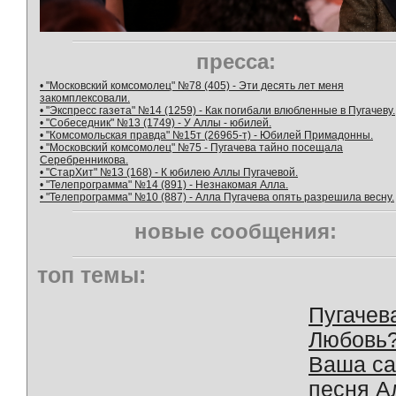
пресса:
• "Московский комсомолец" №78 (405) - Эти десять лет меня
закомплексовали.
• "Экспресс газета" №14 (1259) - Как погибали влюбленные в Пугачеву.
• "Собеседник" №13 (1749) - У Аллы - юбилей.
• "Комсомольская правда" №15т (26965-т) - Юбилей Примадонны.
• "Московский комсомолец" №75 - Пугачева тайно посещала
Серебренникова.
• "СтарХит" №13 (168) - К юбилею Аллы Пугачевой.
• "Телепрограмма" №14 (891) - Незнакомая Алла.
• "Телепрограмма" №10 (887) - Алла Пугачева опять разрешила весну.
новые сообщения:
топ темы:
Пугачев
Любовь
Ваша с
песня А