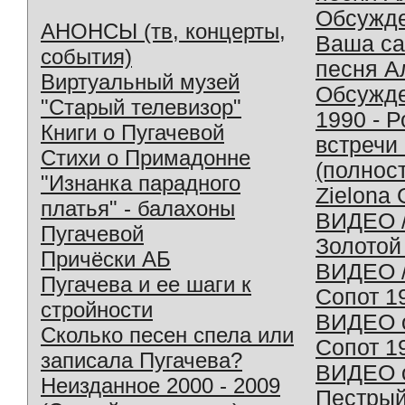
Обсужд
АНОНСЫ (тв, концерты,
Ваша с
события)
песня А
Виртуальный музей
Обсужд
"Старый телевизор"
1990 - 
Книги о Пугачевой
встречи
Стихи о Примадонне
(полнос
"Изнанка парадного
Zielona 
платья" - балахоны
ВИДЕО /
Пугачевой
Золотой
Причёски АБ
ВИДЕО /
Пугачева и ее шаги к
Сопот 1
стройности
ВИДЕО o
Сколько песен спела или
Сопот 1
записала Пугачева?
ВИДЕО o
Неизданное 2000 - 2009
Пестрый