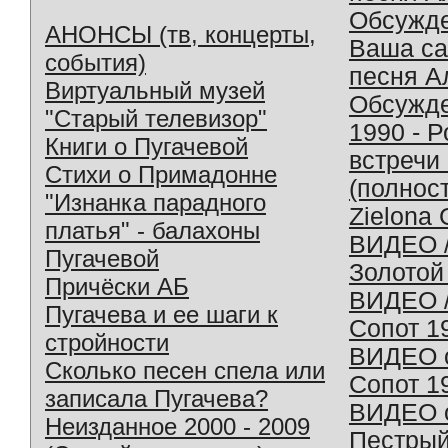
Обсужд
АНОНСЫ (тв, концерты,
Ваша с
события)
песня А
Виртуальный музей
Обсужд
"Старый телевизор"
1990 - 
Книги о Пугачевой
встречи
Стихи о Примадонне
(полнос
"Изнанка парадного
Zielona 
платья" - балахоны
ВИДЕО /
Пугачевой
Золотой
Причёски АБ
ВИДЕО /
Пугачева и ее шаги к
Сопот 1
стройности
ВИДЕО o
Сколько песен спела или
Сопот 1
записала Пугачева?
ВИДЕО o
Неизданное 2000 - 2009
Пестрый