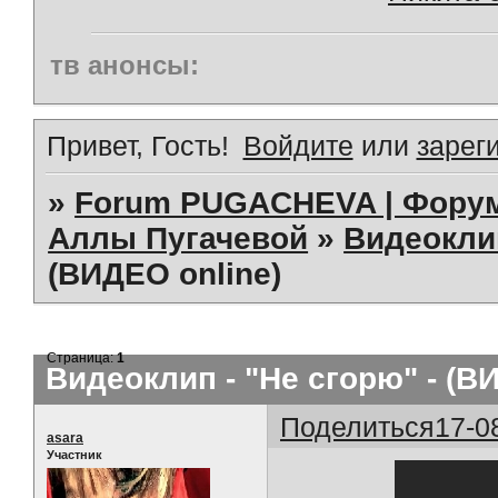
тв анонсы:
Привет, Гость!
Войдите
или
зарег
»
Forum PUGACHEVA | Форум
Аллы Пугачевой
»
Видеокл
(ВИДЕО online)
Страница:
1
Видеоклип - "Не сгорю" - (В
Поделиться
17-0
asara
Участник