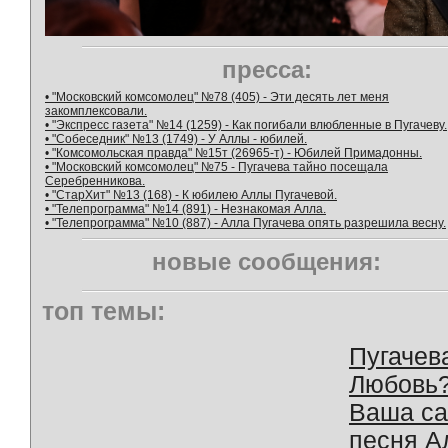
пресса:
• "Московский комсомолец" №78 (405) - Эти десять лет меня
закомплексовали.
• "Экспресс газета" №14 (1259) - Как погибали влюбленные в Пугачеву.
• "Собеседник" №13 (1749) - У Аллы - юбилей.
• "Комсомольская правда" №15т (26965-т) - Юбилей Примадонны.
• "Московский комсомолец" №75 - Пугачева тайно посещала
Серебренникова.
• "СтарХит" №13 (168) - К юбилею Аллы Пугачевой.
• "Телепрограмма" №14 (891) - Незнакомая Алла.
• "Телепрограмма" №10 (887) - Алла Пугачева опять разрешила весну.
новые сообщения:
топ темы:
Пугачев
Любовь
Ваша с
песня А