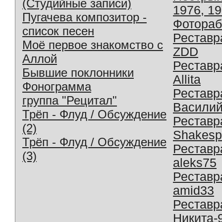
(Студийные записи)
1976, 1
Пугачева композитор -
Фотораб
список песен
Реставр
Моё первое знакомство с
ZDD
Аллой
Реставр
Бывшие поклонники
Allita
Фонограмма
Реставр
группа "Рецитал"
Василий
Трёп - Флуд / Обсуждение
Реставр
(2)
Shakesp
Трёп - Флуд / Обсуждение
Реставр
(3)
aleks75
Реставр
amid33
Реставр
Никита-