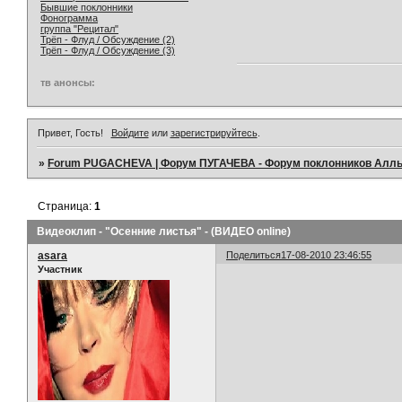
Бывшие поклонники
Фонограмма
группа "Рецитал"
Трёп - Флуд / Обсуждение (2)
Трёп - Флуд / Обсуждение (3)
тв анонсы:
Привет, Гость!
Войдите
или
зарегистрируйтесь
.
»
Forum PUGACHEVA | Форум ПУГАЧЕВА - Форум поклонников Алл
Страница:
1
Видеоклип - "Осенние листья" - (ВИДЕО online)
asara
Поделиться
17-08-2010 23:46:55
Участник