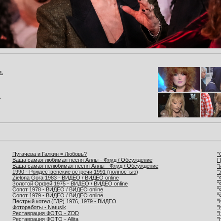
и.
.
Пугачева и Галкин = Любовь?
"
Ваша самая любимая песня Аллы - Флуд / Обсуждение
П
Ваша самая нелюбимая песня Аллы - Флуд / Обсуждение
"
1990 - Рождественские встречи 1991 (полностью)
"
Zielona Gora 1983 - ВИДЕО / ВИДЕО online
"
Золотой Орфей 1975 - ВИДЕО / ВИДЕО online
"
Сопот 1978 - ВИДЕО / ВИДЕО online
"
Сопот 1979 - ВИДЕО / ВИДЕО online
"
Пестрый котел (ГДР) 1976, 1979 - ВИДЕО
"
Фотоработы - Natusik
"
Реставрация ФОТО - ZDD
"
Реставрация ФОТО - Allita
"