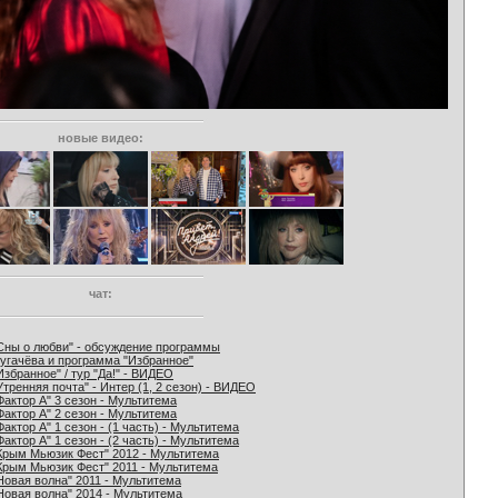
новые видео:
чат:
Сны о любви" - обсуждение программы
угачёва и программа "Избранное"
Избранное" / тур "Да!" - ВИДЕО
Утренняя почта" - Интер (1, 2 сезон) - ВИДЕО
Фактор А" 3 сезон - Мультитема
Фактор А" 2 сезон - Мультитема
Фактор А" 1 сезон - (1 часть) - Мультитема
Фактор А" 1 сезон - (2 часть) - Мультитема
Крым Мьюзик Фест" 2012 - Мультитема
Крым Мьюзик Фест" 2011 - Мультитема
Новая волна" 2011 - Мультитема
Новая волна" 2014 - Мультитема