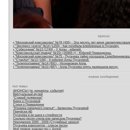
пресса:
• "Московский комсомолец" №78 (405) - Эти десять лет меня закомплексовал
• "Экспресс газета" №14 (1259) - Как погибали влюбленные в Пугачеву.
• "Собеседник" №13 (1749) - У Аллы - юбилей.
• "Комсомольская правда" №15т (26965-т) - Юбилей Примадонны.
• "Московский комсомолец" №75 - Пугачева тайно посещала Серебренникова
• "СтарХит" №13 (168) - К юбилею Аллы Пугачевой.
• "Телепрограмма" №14 (891) - Незнакомая Алла.
• "Телепрограмма" №10 (887) - Алла Пугачева опять разрешила весну.
новые сообщения:
топ темы:
АНОНСЫ (тв, концерты, события)
Виртуальный музей
"Старый телевизор"
Книги о Пугачевой
Стихи о Примадонне
"Изнанка парадного платья" - балахоны Пугачевой
Причёски АБ
Пугачева и ее шаги к стройности
Сколько песен спела или записала Пугачева?
Неизданное 2000 - 2009 (Студийные записи)
Пугачева композитор - список песен
Моё первое знакомство с Аллой