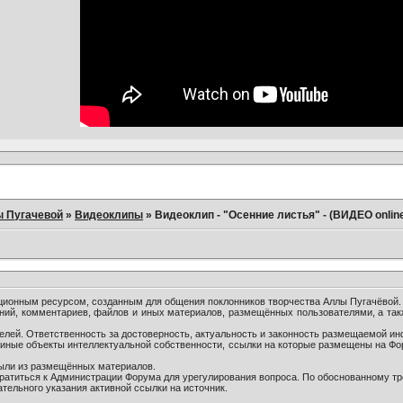
ы Пугачевой
»
Видеоклипы
»
Видеоклип - "Осенние листья" - (ВИДЕО onlin
онным ресурсом, созданным для общения поклонников творчества Аллы Пугачёвой.
ний, комментариев, файлов и иных материалов, размещённых пользователями, а так
лей. Ответственность за достоверность, актуальность и законность размещаемой ин
и иные объекты интеллектуальной собственности, ссылки на которые размещены на Ф
были из размещённых материалов.
братиться к Администрации Форума для урегулирования вопроса. По обоснованному т
тельного указания активной ссылки на источник.