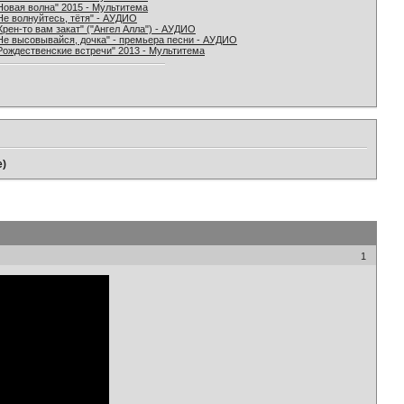
Новая волна" 2015 - Мультитема
Не волнуйтесь, тётя" - АУДИО
Хрен-то вам закат" ("Ангел Алла") - АУДИО
Не высовывайся, дочка" - премьера песни - АУДИО
Рождественские встречи" 2013 - Мультитема
e)
1