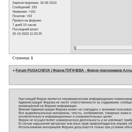
Зарегистрирован
: 16-06-2010
Сообщений:
183
Уважение:
+161
Позитив:
+53
Провел на форуме:
7 дней 10 часов
Последний визит:
25-10-2020 11:33:25
0
Страница:
1
»
Forum PUGACHEVA | Форум ПУГАЧЕВА - Форум поклонников Алл
Настоящий Форум является некоммерческим информационно-коммуникаци
Администрация Форума не несёт ответственности за содержание сообще
размещённой на Форуме информации.
Мнение Администрации Форума может не совпадать с мнением пользовате
Все аудиовизуальные материалы, тексты, изображения, товарные знаки 
исключительно в информационных и ознакомительных целях.
Форум не осуществляет коммерческую деятельность и не извлекает при
В случае нарушения авторских или иных прав правообладатель вправе о
Использование материалов Форума допускается только при условии обяза