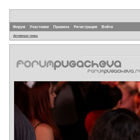
Форум
Участники
Правила
Регистрация
Войти
Активные темы