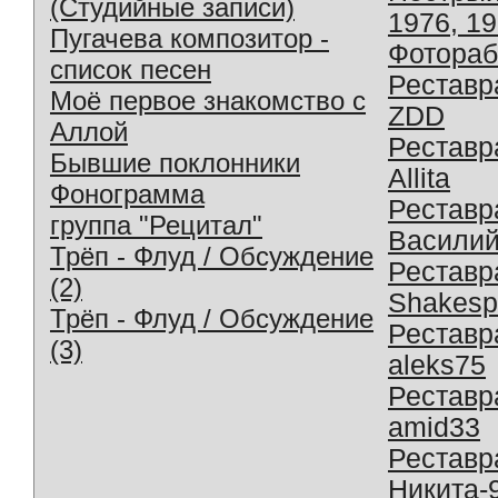
(Студийные записи)
1976, 1
Пугачева композитор -
Фотораб
список песен
Реставр
Моё первое знакомство с
ZDD
Аллой
Реставр
Бывшие поклонники
Allita
Фонограмма
Реставр
группа "Рецитал"
Василий
Трёп - Флуд / Обсуждение
Реставр
(2)
Shakesp
Трёп - Флуд / Обсуждение
Реставр
(3)
aleks75
Реставр
amid33
Реставр
Никита-