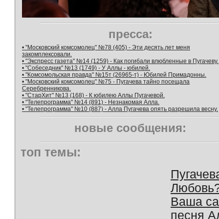
пресса:
• "Московский комсомолец" №78 (405) - Эти десять лет меня
закомплексовали.
• "Экспресс газета" №14 (1259) - Как погибали влюбленные в Пугачеву.
• "Собеседник" №13 (1749) - У Аллы - юбилей.
• "Комсомольская правда" №15т (26965-т) - Юбилей Примадонны.
• "Московский комсомолец" №75 - Пугачева тайно посещала
Серебренникова.
• "СтарХит" №13 (168) - К юбилею Аллы Пугачевой.
• "Телепрограмма" №14 (891) - Незнакомая Алла.
• "Телепрограмма" №10 (887) - Алла Пугачева опять разрешила весну.
новые сообщения:
топ темы:
Пугачев
Любовь
Ваша с
песня А