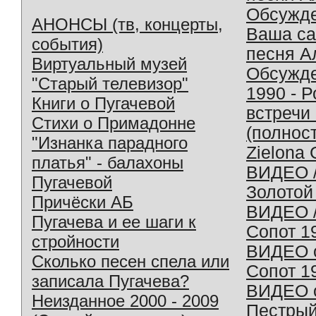
Обсужд
АНОНСЫ (тв, концерты,
Ваша с
события)
песня А
Виртуальный музей
Обсужд
"Старый телевизор"
1990 - 
Книги о Пугачевой
встречи
Стихи о Примадонне
(полнос
"Изнанка парадного
Zielona 
платья" - балахоны
ВИДЕО /
Пугачевой
Золотой
Причёски АБ
ВИДЕО /
Пугачева и ее шаги к
Сопот 1
стройности
ВИДЕО o
Сколько песен спела или
Сопот 1
записала Пугачева?
ВИДЕО o
Неизданное 2000 - 2009
Пестрый