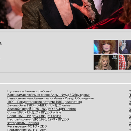
и.
.
Пугачева и Галкин = Любовь?
"
Ваша самая любимая песня Аллы - Флуд / Обсуждение
П
Ваша самая нелюбимая песня Аллы - Флуд / Обсуждение
"
1990 - Рождественские встречи 1991 (полностью)
"
Zielona Gora 1983 - ВИДЕО / ВИДЕО online
"
Золотой Орфей 1975 - ВИДЕО / ВИДЕО online
"
Сопот 1978 - ВИДЕО / ВИДЕО online
"
Сопот 1979 - ВИДЕО / ВИДЕО online
"
Пестрый котел (ГДР) 1976, 1979 - ВИДЕО
"
Фотоработы - Natusik
"
Реставрация ФОТО - ZDD
"
Реставрация ФОТО - Allita
"