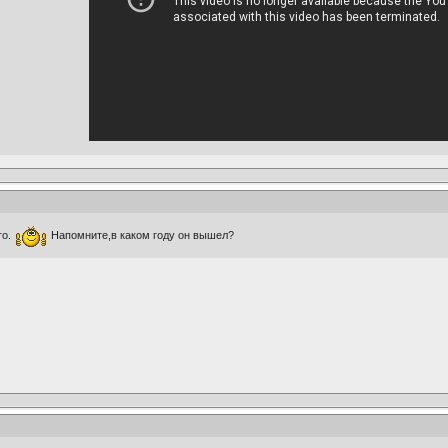
го.
Напомните,в каком году он вышел?