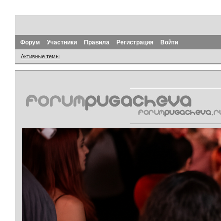
Форум
Участники
Правила
Регистрация
Войти
Активные темы