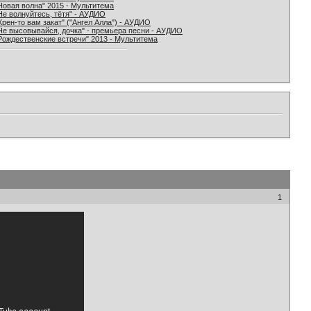
Новая волна" 2015 - Мультитема
Не волнуйтесь, тётя" - АУДИО
Хрен-то вам закат" ("Ангел Алла") - АУДИО
Не высовывайся, дочка" - премьера песни - АУДИО
Рождественские встречи" 2013 - Мультитема
1