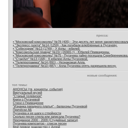
пресса:
• "Московский комсомолец" №78 (405) - Эти десять лет меня закомплексовал
• "Экспресс газета" №14 (1259) - Как погибали влюбленные в Пугачеву.
• "Собеседник" №13 (1749) - У Аллы - юбилей.
• "Комсомольская правда" №15т (26965-т) - Юбилей Примадонны.
• "Московский комсомолец" №75 - Пугачева тайно посещала Серебренникова
• "СтарХит" №13 (168) - К юбилею Аллы Пугачевой.
• "Телепрограмма" №14 (891) - Незнакомая Алла.
• "Телепрограмма" №10 (887) - Алла Пугачева опять разрешила весну.
новые сообщения:
топ темы:
АНОНСЫ (тв, концерты, события)
Виртуальный музей
"Старый телевизор"
Книги о Пугачевой
Стихи о Примадонне
"Изнанка парадного платья" - балахоны Пугачевой
Причёски АБ
Пугачева и ее шаги к стройности
Сколько песен спела или записала Пугачева?
Неизданное 2000 - 2009 (Студийные записи)
Пугачева композитор - список песен
Моё первое знакомство с Аллой