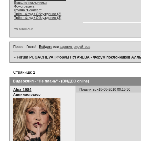
Бывшие поклонники
Фонограмма
группа "Рецитал"
Трёп - Флуд / Обсуждение (2)
Трёп - Флуд / Обсуждение (3)
тв анонсы:
Привет, Гость!
Войдите
или
зарегистрируйтесь
.
»
Forum PUGACHEVA | Форум ПУГАЧЕВА - Форум поклонников Алл
Страница:
1
Видеоклип - "Не плачь" - (ВИДЕО online)
Alex-1984
Поделиться
18-08-2010 00:15:30
Администратор