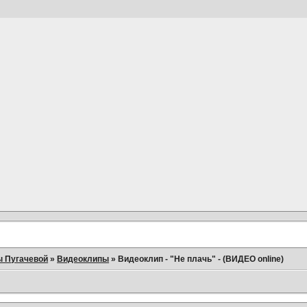
ы Пугачевой
»
Видеоклипы
»
Видеоклип - "Не плачь" - (ВИДЕО online)