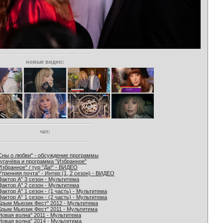
новые видео:
чат:
Сны о любви" - обсуждение программы
угачёва и программа "Избранное"
Избранное" / тур "Да!" - ВИДЕО
Утренняя почта" - Интер (1, 2 сезон) - ВИДЕО
Фактор А" 3 сезон - Мультитема
Фактор А" 2 сезон - Мультитема
Фактор А" 1 сезон - (1 часть) - Мультитема
Фактор А" 1 сезон - (2 часть) - Мультитема
Крым Мьюзик Фест" 2012 - Мультитема
Крым Мьюзик Фест" 2011 - Мультитема
Новая волна" 2011 - Мультитема
Новая волна" 2014 - Мультитема