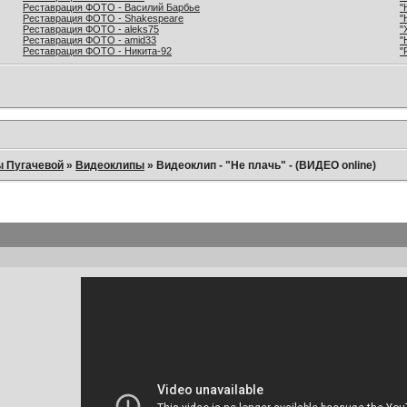
Реставрация ФОТО - Василий Барбье
"
Реставрация ФОТО - Shakespeare
"
Реставрация ФОТО - aleks75
"
Реставрация ФОТО - amid33
"
Реставрация ФОТО - Никита-92
"
ы Пугачевой
»
Видеоклипы
»
Видеоклип - "Не плачь" - (ВИДЕО online)