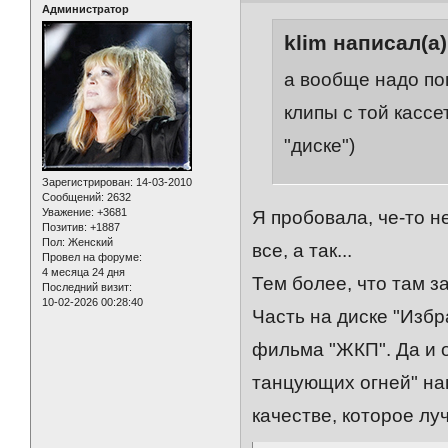
Администратор
klim написал(а)
а вообще надо по
клипы с той кассе
"диске")
Зарегистрирован
: 14-03-2010
Сообщений:
2632
Уважение:
+3681
Я пробовала, че-то н
Позитив:
+1887
Пол:
Женский
все, а так...
Провел на форуме:
4 месяца 24 дня
Тем более, что там за
Последний визит:
10-02-2026 00:28:40
Часть на диске "Избр
фильма "ЖКП". Да и о
танцующих огней" нап
качестве, которое лу