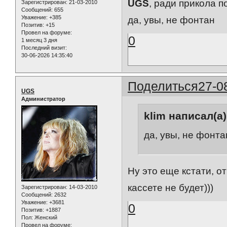
UGS
, ради прикола п
Зарегистрирован
: 21-03-2010
Сообщений:
655
Уважение:
+385
да, увы, не фонтан
Позитив:
+15
Провел на форуме:
0
1 месяц 3 дня
Последний визит:
30-06-2026 14:35:40
Поделиться
27-0
UGS
Администратор
klim написал(а)
да, увы, не фонта
Ну это еще кстати, от
кассете не будет)))
Зарегистрирован
: 14-03-2010
Сообщений:
2632
Уважение:
+3681
0
Позитив:
+1887
Пол:
Женский
Провел на форуме: