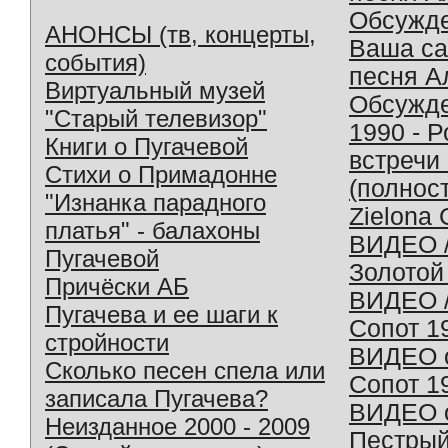
Обсужд
АНОНСЫ (тв, концерты,
Ваша с
события)
песня А
Виртуальный музей
Обсужд
"Старый телевизор"
1990 - 
Книги о Пугачевой
встречи
Стихи о Примадонне
(полнос
"Изнанка парадного
Zielona 
платья" - балахоны
ВИДЕО /
Пугачевой
Золотой
Причёски АБ
ВИДЕО /
Пугачева и ее шаги к
Сопот 1
стройности
ВИДЕО o
Сколько песен спела или
Сопот 1
записала Пугачева?
ВИДЕО o
Неизданное 2000 - 2009
Пестрый