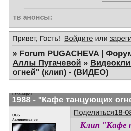
тв анонсы:
Привет, Гость!
Войдите
или
зарег
»
Forum PUGACHEVA | Форум
Аллы Пугачевой
»
Видеокл
огней" (клип) - (ВИДЕО)
Страница:
1
1988 - "Кафе танцующих огне
Поделиться
18-0
UGS
Администратор
Клип "Кафе т