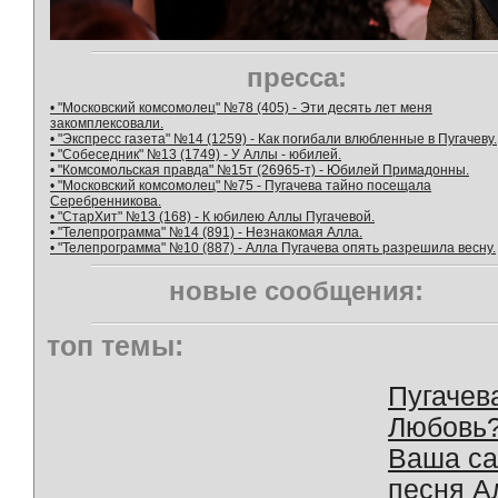
пресса:
• "Московский комсомолец" №78 (405) - Эти десять лет меня
закомплексовали.
• "Экспресс газета" №14 (1259) - Как погибали влюбленные в Пугачеву.
• "Собеседник" №13 (1749) - У Аллы - юбилей.
• "Комсомольская правда" №15т (26965-т) - Юбилей Примадонны.
• "Московский комсомолец" №75 - Пугачева тайно посещала
Серебренникова.
• "СтарХит" №13 (168) - К юбилею Аллы Пугачевой.
• "Телепрограмма" №14 (891) - Незнакомая Алла.
• "Телепрограмма" №10 (887) - Алла Пугачева опять разрешила весну.
новые сообщения:
топ темы:
Пугачев
Любовь
Ваша с
песня А