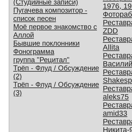
(Студийные записи)
1976, 1
Пугачева композитор -
Фотораб
список песен
Реставр
Моё первое знакомство с
ZDD
Аллой
Реставр
Бывшие поклонники
Allita
Фонограмма
Реставр
группа "Рецитал"
Василий
Трёп - Флуд / Обсуждение
Реставр
(2)
Shakesp
Трёп - Флуд / Обсуждение
Реставр
(3)
aleks75
Реставр
amid33
Реставр
Никита-