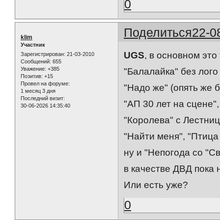
0
Поделиться
22-0
klim
Участник
UGS
, в основном это
Зарегистрирован
: 21-03-2010
Сообщений:
655
Уважение:
+385
"Балалайка" без лого
Позитив:
+15
Провел на форуме:
"Надо же" (опять же б
1 месяц 3 дня
Последний визит:
"АП 30 лет на сцене",
30-06-2026 14:35:40
"Королева" с Лестниц
"Найти меня", "Птица
ну и "Непогода со "С
в качестве ДВД пока 
Или есть уже?
0