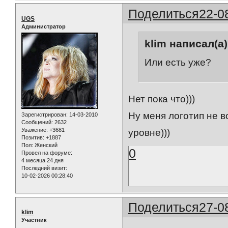
Поделиться
22-0
UGS
Администратор
klim написал(а)
Или есть уже?
Нет пока что)))
Ну меня логотип не в
Зарегистрирован
: 14-03-2010
Сообщений:
2632
Уважение:
+3681
уровне)))
Позитив:
+1887
Пол:
Женский
0
Провел на форуме:
4 месяца 24 дня
Последний визит:
10-02-2026 00:28:40
Поделиться
27-0
klim
Участник