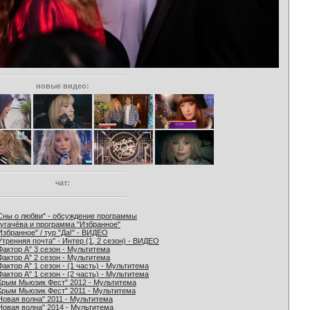
новые видео:
чат:
Сны о любви" - обсуждение программы
угачёва и программа "Избранное"
Избранное" / тур "Да!" - ВИДЕО
Утренняя почта" - Интер (1, 2 сезон) - ВИДЕО
Фактор А" 3 сезон - Мультитема
Фактор А" 2 сезон - Мультитема
Фактор А" 1 сезон - (1 часть) - Мультитема
Фактор А" 1 сезон - (2 часть) - Мультитема
Крым Мьюзик Фест" 2012 - Мультитема
Крым Мьюзик Фест" 2011 - Мультитема
Новая волна" 2011 - Мультитема
Новая волна" 2014 - Мультитема