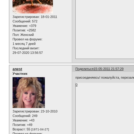
Зарегистрирован
: 18-01-2011
Сообщений:
572
Уважение:
+379
Позитив:
+2582
Пол:
Женский
Провел на форуме:
1 месяц 7 дней
Последний визит:
29-07-2020 13:56:57
anest
Поделиться
15-05-2011 21:57:29
Участник
присоединяюсь! пожалуйста, перезал
0
Зарегистрирован
: 23-10-2010
Сообщений:
249
Уважение:
+43
Позитив:
+49
Возраст:
55
[1971-04-27]
Провел на форуме: