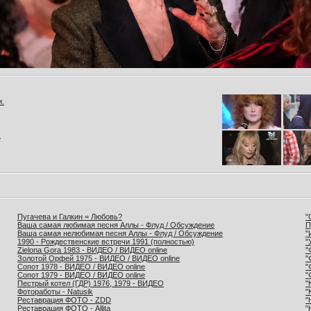
и.
.
Пугачева и Галкин = Любовь?
"
Ваша самая любимая песня Аллы - Флуд / Обсуждение
П
Ваша самая нелюбимая песня Аллы - Флуд / Обсуждение
"
1990 - Рождественские встречи 1991 (полностью)
"
Zielona Gora 1983 - ВИДЕО / ВИДЕО online
"
Золотой Орфей 1975 - ВИДЕО / ВИДЕО online
"
Сопот 1978 - ВИДЕО / ВИДЕО online
"
Сопот 1979 - ВИДЕО / ВИДЕО online
"
Пестрый котел (ГДР) 1976, 1979 - ВИДЕО
"
Фотоработы - Natusik
"
Реставрация ФОТО - ZDD
"
Реставрация ФОТО - Allita
"