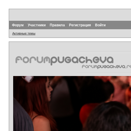
Форум
Участники
Правила
Регистрация
Войти
Активные темы