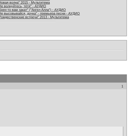
Новая волна" 2015 - Мультитема
Не волнуйтесь, тётя" - АУДИО
Хрен-то вам закат" ("Ангел Алла") - АУДИО
Не высовывайся, дочка" - премьера песни - АУДИО
Рождественские встречи" 2013 - Мультитема
1