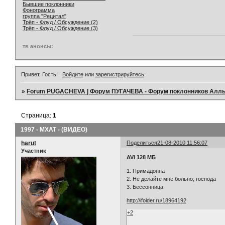
Бывшие поклонники
Фонограмма
группа "Рецитал"
Трёп - Флуд / Обсуждение (2)
Трёп - Флуд / Обсуждение (3)
тв анонсы:
Привет, Гость!
Войдите
или
зарегистрируйтесь
.
»
Forum PUGACHEVA | Форум ПУГАЧЕВА - Форум поклонников Алл
Страница:
1
1997 - МХАТ - (ВИДЕО)
harut
Поделиться
21-08-2010 11:56:07
Участник
AVI 128 МБ
1. Примадонна
2. Не делайте мне больно, господа
3. Бессонница
http://ifolder.ru/18964192
+2