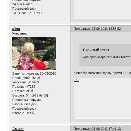
24 дня 4 часа
Последний визит:
13-11-2019 21:42:40
alisa
Поделиться
23-09-2011 14:53:52
Участник
Скрытый текст:
Для просмотра скрытого текста
Качество получше здесь, время 14-08
Зарегистрирован
: 15-03-2010
Сообщений:
15119
+12
Уважение:
+16469
Позитив:
+7189
Пол:
Женский
Возраст:
54
[1971-09-06]
Провел на форуме:
5 месяцев 1 день
Последний визит:
Вчера 21:10:36
Амина
Поделиться
23-09-2011 17:41:13