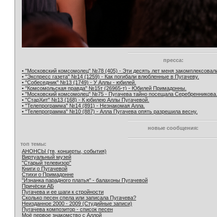
пресса:
• "Московский комсомолец" №78 (405) - Эти десять лет меня закомплексовал
• "Экспресс газета" №14 (1259) - Как погибали влюбленные в Пугачеву.
• "Собеседник" №13 (1749) - У Аллы - юбилей.
• "Комсомольская правда" №15т (26965-т) - Юбилей Примадонны.
• "Московский комсомолец" №75 - Пугачева тайно посещала Серебренникова
• "СтарХит" №13 (168) - К юбилею Аллы Пугачевой.
• "Телепрограмма" №14 (891) - Незнакомая Алла.
• "Телепрограмма" №10 (887) - Алла Пугачева опять разрешила весну.
новые сообщения:
топ темы:
АНОНСЫ (тв, концерты, события)
Виртуальный музей
"Старый телевизор"
Книги о Пугачевой
Стихи о Примадонне
"Изнанка парадного платья" - балахоны Пугачевой
Причёски АБ
Пугачева и ее шаги к стройности
Сколько песен спела или записала Пугачева?
Неизданное 2000 - 2009 (Студийные записи)
Пугачева композитор - список песен
Моё первое знакомство с Аллой