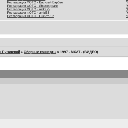
Реставрация ФОТО - Василий Барбье
"
Реставрация ФОТО - Shakespeare
"
Реставрация ФОТО - aleks75
"
Реставрация ФОТО - amid33
"
Реставрация ФОТО - Никита-92
"
ы Пугачевой
»
Сборные концерты
»
1997 - МХАТ - (ВИДЕО)