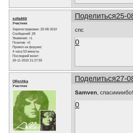
Поделиться
25-0
sofia666
Участник
спс
Зарегистрирован
: 25-08-2010
Сообщений:
28
Уважение:
+1
0
Позитив:
+0
Провел на форуме:
4 часа 53 минуты
Последний визит:
26-11-2010 21:27:55
Поделиться
27-0
OReshka
Участник
Samven
, спасиииибо
0