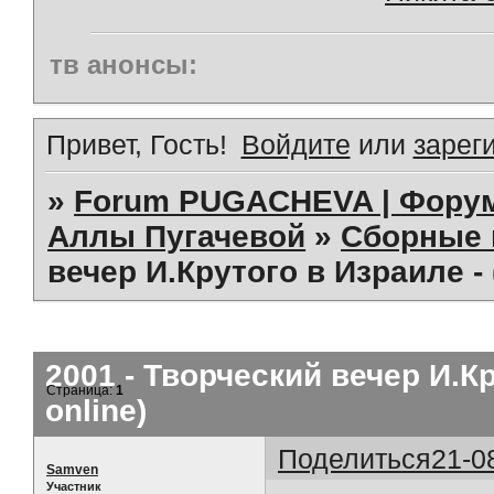
тв анонсы:
Привет, Гость!
Войдите
или
зарег
»
Forum PUGACHEVA | Форум
Аллы Пугачевой
»
Сборные 
вечер И.Крутого в Израиле -
2001 - Творческий вечер И.К
Страница:
1
online)
Поделиться
21-0
Samven
Участник