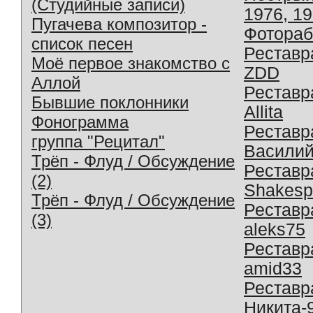
(Студийные записи)
1976, 1
Пугачева композитор -
Фотораб
список песен
Реставр
Моё первое знакомство с
ZDD
Аллой
Реставр
Бывшие поклонники
Allita
Фонограмма
Реставр
группа "Рецитал"
Василий
Трёп - Флуд / Обсуждение
Реставр
(2)
Shakesp
Трёп - Флуд / Обсуждение
Реставр
(3)
aleks75
Реставр
amid33
Реставр
Никита-