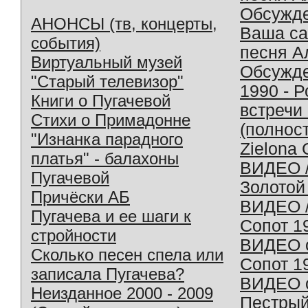
Обсужд
АНОНСЫ (тв, концерты,
Ваша с
события)
песня А
Виртуальный музей
Обсужд
"Старый телевизор"
1990 - 
Книги о Пугачевой
встречи
Стихи о Примадонне
(полнос
"Изнанка парадного
Zielona 
платья" - балахоны
ВИДЕО /
Пугачевой
Золотой
Причёски АБ
ВИДЕО /
Пугачева и ее шаги к
Сопот 1
стройности
ВИДЕО o
Сколько песен спела или
Сопот 1
записала Пугачева?
ВИДЕО o
Неизданное 2000 - 2009
Пестрый