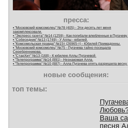
пресса:
• "Московский комсомолец" №78 (405) - Эти десять лет меня
закомплексовали.
• "Экспресс газета" №14 (1259) - Как погибали влюбленные в Пугачеву.
• "Собеседник" №13 (1749) - У Аллы - юбилей.
• "Комсомольская правда" №15т (26965-т) - Юбилей Примадонны.
• "Московский комсомолец" №75 - Пугачева тайно посещала
Серебренникова.
• "СтарХит" №13 (168) - К юбилею Аллы Пугачевой.
• "Телепрограмма" №14 (891) - Незнакомая Алла.
• "Телепрограмма" №10 (887) - Алла Пугачева опять разрешила весну.
новые сообщения:
топ темы:
Пугачев
Любовь
Ваша с
песня А