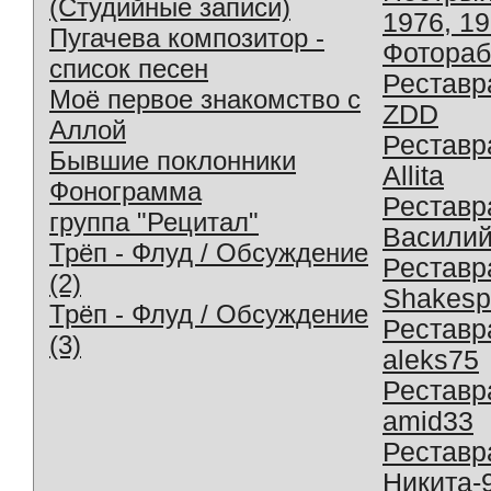
(Студийные записи)
1976, 1
Пугачева композитор -
Фотораб
список песен
Реставр
Моё первое знакомство с
ZDD
Аллой
Реставр
Бывшие поклонники
Allita
Фонограмма
Реставр
группа "Рецитал"
Василий
Трёп - Флуд / Обсуждение
Реставр
(2)
Shakesp
Трёп - Флуд / Обсуждение
Реставр
(3)
aleks75
Реставр
amid33
Реставр
Никита-