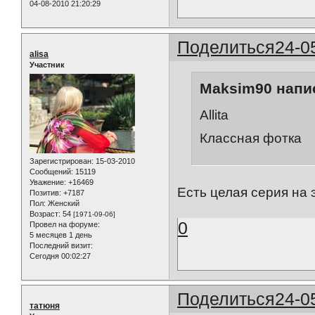
04-08-2010 21:20:29
Поделиться
24-0
alisa
Участник
Maksim90 напис
Allita
Классная фотка
Зарегистрирован
: 15-03-2010
Сообщений:
15119
Уважение:
+16469
Есть целая серия на 
Позитив:
+7187
Пол:
Женский
Возраст:
54
[1971-09-06]
0
Провел на форуме:
5 месяцев 1 день
Последний визит:
Сегодня 00:02:27
Поделиться
24-0
татюня