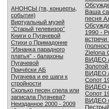
Обсужд
АНОНСЫ (тв, концерты,
Ваша с
события)
песня А
Виртуальный музей
Обсужд
"Старый телевизор"
1990 - 
Книги о Пугачевой
встречи
Стихи о Примадонне
(полнос
"Изнанка парадного
Zielona 
платья" - балахоны
ВИДЕО /
Пугачевой
Золотой
Причёски АБ
ВИДЕО /
Пугачева и ее шаги к
Сопот 1
стройности
ВИДЕО o
Сколько песен спела или
Сопот 1
записала Пугачева?
ВИДЕО o
Неизданное 2000 - 2009
Пестрый