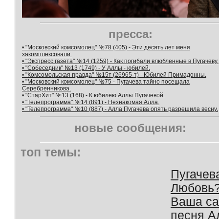
пресса:
• "Московский комсомолец" №78 (405) - Эти десять лет меня
закомплексовали.
• "Экспресс газета" №14 (1259) - Как погибали влюбленные в Пугачеву.
• "Собеседник" №13 (1749) - У Аллы - юбилей.
• "Комсомольская правда" №15т (26965-т) - Юбилей Примадонны.
• "Московский комсомолец" №75 - Пугачева тайно посещала
Серебренникова.
• "СтарХит" №13 (168) - К юбилею Аллы Пугачевой.
• "Телепрограмма" №14 (891) - Незнакомая Алла.
• "Телепрограмма" №10 (887) - Алла Пугачева опять разрешила весну.
новые сообщения:
топ темы:
Пугачев
Любовь
Ваша с
песня А