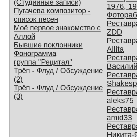
(Студийные записи)
1976, 1
Пугачева композитор -
Фотораб
список песен
Реставр
Моё первое знакомство с
ZDD
Аллой
Реставр
Бывшие поклонники
Allita
Фонограмма
Реставр
группа "Рецитал"
Василий
Трёп - Флуд / Обсуждение
Реставр
(2)
Shakesp
Трёп - Флуд / Обсуждение
Реставр
(3)
aleks75
Реставр
amid33
Реставр
Никита-