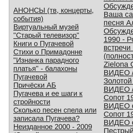
Обсужд
АНОНСЫ (тв, концерты,
Ваша с
события)
песня А
Виртуальный музей
Обсужд
"Старый телевизор"
1990 - 
Книги о Пугачевой
встречи
Стихи о Примадонне
(полнос
"Изнанка парадного
Zielona 
платья" - балахоны
ВИДЕО /
Пугачевой
Золотой
Причёски АБ
ВИДЕО /
Пугачева и ее шаги к
Сопот 1
стройности
ВИДЕО o
Сколько песен спела или
Сопот 1
записала Пугачева?
ВИДЕО o
Неизданное 2000 - 2009
Пестрый