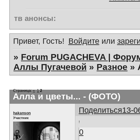
тв анонсы:
Привет, Гость!
Войдите
или
зарег
»
Forum PUGACHEVA | Форум
Аллы Пугачевой
»
Разное
»
Страница:
«
1
2
Алла и цветы... - (ФОТО)
Поделиться
13-0
hakanson
Участник
!
0