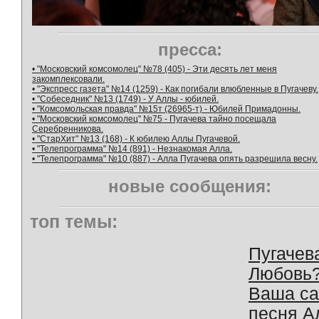
пресса:
• "Московский комсомолец" №78 (405) - Эти десять лет меня
закомплексовали.
• "Экспресс газета" №14 (1259) - Как погибали влюбленные в Пугачеву.
• "Собеседник" №13 (1749) - У Аллы - юбилей.
• "Комсомольская правда" №15т (26965-т) - Юбилей Примадонны.
• "Московский комсомолец" №75 - Пугачева тайно посещала
Серебренникова.
• "СтарХит" №13 (168) - К юбилею Аллы Пугачевой.
• "Телепрограмма" №14 (891) - Незнакомая Алла.
• "Телепрограмма" №10 (887) - Алла Пугачева опять разрешила весну.
новые сообщения:
топ темы:
Пугачев
Любовь
Ваша с
песня А