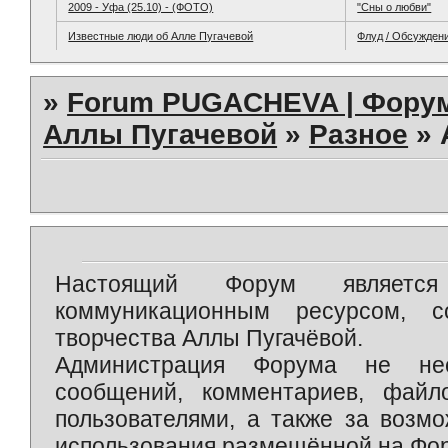
2009 - Уфа (25.10) - (ФОТО)
"Сны о любви"
Известные люди об Алле Пугачевой
Флуд / Обсужден
»
Forum PUGACHEVA | Форум
Аллы Пугачевой
»
Разное
»
Настоящий Форум является 
коммуникационным ресурсом, 
творчества Аллы Пугачёвой.
Администрация Форума не нес
сообщений, комментариев, фай
пользователями, а также за возм
использования размещённой на Фо