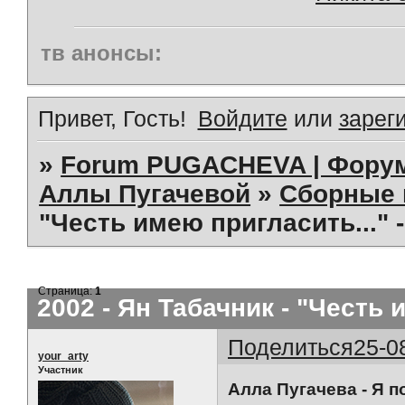
тв анонсы:
Привет, Гость!
Войдите
или
зарег
»
Forum PUGACHEVA | Форум
Аллы Пугачевой
»
Сборные 
"Честь имею пригласить..." 
Страница:
1
2002 - Ян Табачник - "Честь 
Поделиться
25-0
your_arty
Участник
Алла Пугачева - Я 