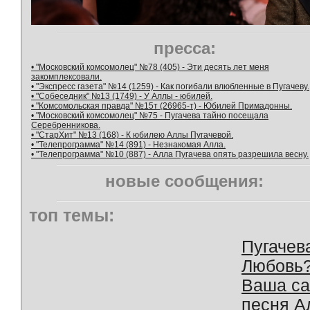
пресса:
• "Московский комсомолец" №78 (405) - Эти десять лет меня
закомплексовали.
• "Экспресс газета" №14 (1259) - Как погибали влюбленные в Пугачеву.
• "Собеседник" №13 (1749) - У Аллы - юбилей.
• "Комсомольская правда" №15т (26965-т) - Юбилей Примадонны.
• "Московский комсомолец" №75 - Пугачева тайно посещала
Серебренникова.
• "СтарХит" №13 (168) - К юбилею Аллы Пугачевой.
• "Телепрограмма" №14 (891) - Незнакомая Алла.
• "Телепрограмма" №10 (887) - Алла Пугачева опять разрешила весну.
новые сообщения:
топ темы:
Пугачев
Любовь
Ваша с
песня А