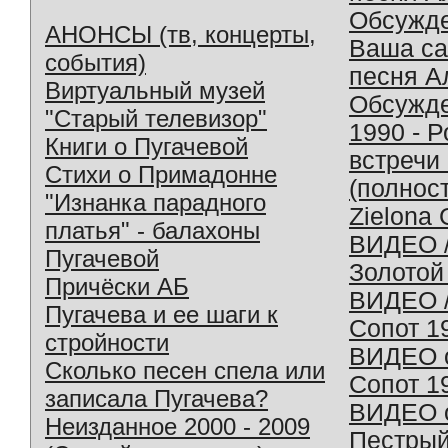
Обсужд
АНОНСЫ (тв, концерты,
Ваша с
события)
песня А
Виртуальный музей
Обсужд
"Старый телевизор"
1990 - 
Книги о Пугачевой
встречи
Стихи о Примадонне
(полнос
"Изнанка парадного
Zielona 
платья" - балахоны
ВИДЕО /
Пугачевой
Золотой
Причёски АБ
ВИДЕО /
Пугачева и ее шаги к
Сопот 1
стройности
ВИДЕО o
Сколько песен спела или
Сопот 1
записала Пугачева?
ВИДЕО o
Неизданное 2000 - 2009
Пестрый