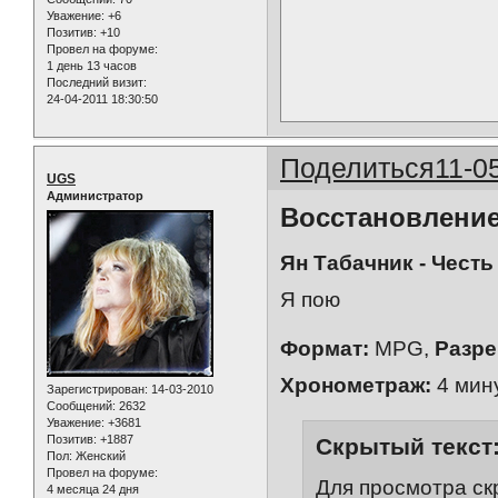
Уважение:
+6
Позитив:
+10
Провел на форуме:
1 день 13 часов
Последний визит:
24-04-2011 18:30:50
Поделиться
11-0
UGS
Администратор
Восстановление
Ян Табачник - Чест
Я пою
Формат:
MPG,
Разре
Хронометраж:
4 мин
Зарегистрирован
: 14-03-2010
Сообщений:
2632
Уважение:
+3681
Позитив:
+1887
Скрытый текст
Пол:
Женский
Провел на форуме:
Для просмотра ск
4 месяца 24 дня