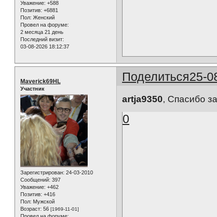
Уважение:
+588
Позитив:
+6881
Пол:
Женский
Провел на форуме:
2 месяца 21 день
Последний визит:
03-08-2026 18:12:37
Поделиться
25-0
Maverick69HL
Участник
artja9350
, Спасибо за
0
Зарегистрирован
: 24-03-2010
Сообщений:
397
Уважение:
+462
Позитив:
+416
Пол:
Мужской
Возраст:
56
[1969-11-01]
Провел на форуме: