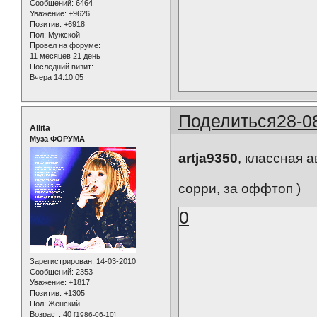
Сообщений:
6464
Уважение:
+9626
Позитив:
+6918
Пол:
Мужской
Провел на форуме:
11 месяцев 21 день
Последний визит:
Вчера 14:10:05
Поделиться
28-0
Allita
Муза ФОРУМА
artja9350
, классная 
сорри, за оффтоп )
0
Зарегистрирован
: 14-03-2010
Сообщений:
2353
Уважение:
+1817
Позитив:
+1305
Пол:
Женский
Возраст:
40
[1986-06-10]