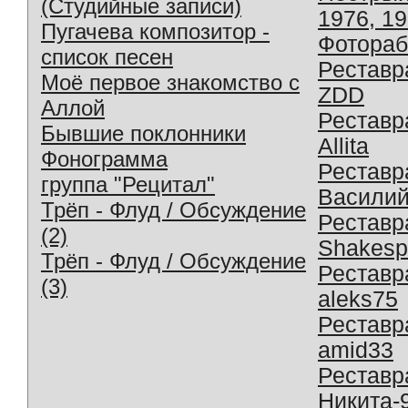
(Студийные записи)
1976, 1
Пугачева композитор -
Фотораб
список песен
Реставр
Моё первое знакомство с
ZDD
Аллой
Реставр
Бывшие поклонники
Allita
Фонограмма
Реставр
группа "Рецитал"
Василий
Трёп - Флуд / Обсуждение
Реставр
(2)
Shakesp
Трёп - Флуд / Обсуждение
Реставр
(3)
aleks75
Реставр
amid33
Реставр
Никита-