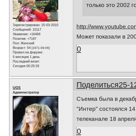
только это 2002 го
Зарегистрирован
: 15-03-2010
http://www.youtube.
Сообщений:
15117
Уважение:
+16469
Может показали в 20
Позитив:
+7187
Пол:
Женский
0
Возраст:
54
[1971-09-06]
Провел на форуме:
5 месяцев 1 день
Последний визит:
Сегодня 00:25:33
Поделиться
25-1
UGS
Администратор
Съемка была в декаб
"Интер" состоялся 14
телеканале 18 апреля
0