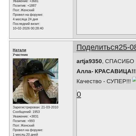
Уважение:
+3681
Позитив:
+1887
Пол:
Женский
Провел на форуме:
4 месяца 24 дня
Последний визит:
10-02-2026 00:28:40
Поделиться
25-0
Натали
Участник
artja9350
, СПАСИБО 
Алла- КРАСАВИЦА!!
Качество - СУПЕР!!!
0
Зарегистрирован
: 21-03-2010
Сообщений:
1953
Уважение:
+3831
Позитив:
+993
Пол:
Женский
Провел на форуме:
1 месяц 20 дней