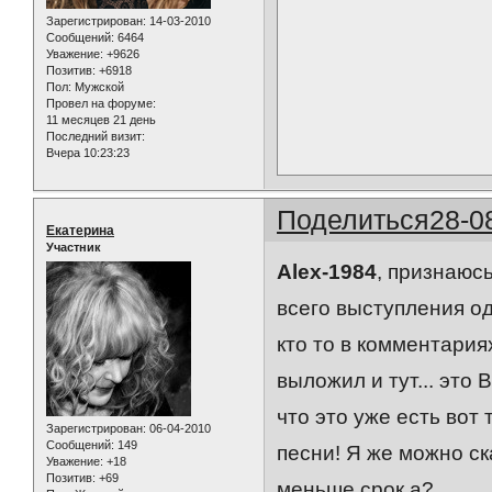
Зарегистрирован
: 14-03-2010
Сообщений:
6464
Уважение:
+9626
Позитив:
+6918
Пол:
Мужской
Провел на форуме:
11 месяцев 21 день
Последний визит:
Вчера 10:23:23
Поделиться
28-0
Екатерина
Участник
Alex-1984
, признаюс
всего выступления од
кто то в комментария
выложил и тут... это
что это уже есть вот
Зарегистрирован
: 06-04-2010
Сообщений:
149
песни! Я же можно с
Уважение:
+18
Позитив:
+69
меньше срок а?