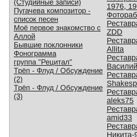
(Студийные записи)
1976, 1
Пугачева композитор -
Фотораб
список песен
Реставр
Моё первое знакомство с
ZDD
Аллой
Реставр
Бывшие поклонники
Allita
Фонограмма
Реставр
группа "Рецитал"
Василий
Трёп - Флуд / Обсуждение
Реставр
(2)
Shakesp
Трёп - Флуд / Обсуждение
Реставр
(3)
aleks75
Реставр
amid33
Реставр
Никита-