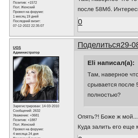
Позитив:
+1572
Пол:
Женский
после 58Мб. Интересн
Провел на форуме:
1 месяц 19 дней
0
Последний визит:
07-12-2022 22:35:07
Поделиться
29-0
UGS
Администратор
Eli написал(а):
Там, наверное что
срывается после 5
полностью?
Зарегистрирован
: 14-03-2010
Сообщений:
2632
Уважение:
+3681
Опять?! Боже ж мой...
Позитив:
+1887
Пол:
Женский
Куда залить его еще 
Провел на форуме:
4 месяца 24 дня