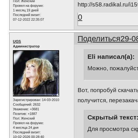
Пол:
Женский
Провел на форуме:
1 месяц 19 дней
0
Последний визит:
07-12-2022 22:35:07
Поделиться
29-0
UGS
Администратор
Eli написал(а):
Можно, пожалуйст
Вот, попробуй скачат
получится, перезакача
Зарегистрирован
: 14-03-2010
Сообщений:
2632
Уважение:
+3681
Позитив:
+1887
Скрытый текст
Пол:
Женский
Провел на форуме:
4 месяца 24 дня
Для просмотра ск
Последний визит:
10-02-2026 00:28:40