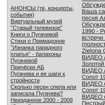
Обсужд
АНОНСЫ (тв, концерты,
Ваша с
события)
песня А
Виртуальный музей
Обсужд
"Старый телевизор"
1990 - 
Книги о Пугачевой
встречи
Стихи о Примадонне
(полнос
"Изнанка парадного
Zielona 
платья" - балахоны
ВИДЕО /
Пугачевой
Золотой
Причёски АБ
ВИДЕО /
Пугачева и ее шаги к
Сопот 1
стройности
ВИДЕО o
Сколько песен спела или
Сопот 1
записала Пугачева?
ВИДЕО o
Неизданное 2000 - 2009
Пестрый