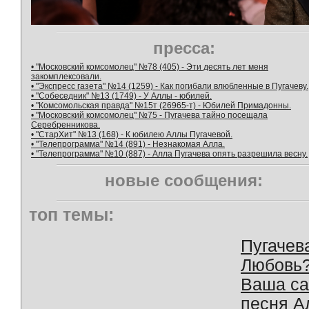
пресса:
• "Московский комсомолец" №78 (405) - Эти десять лет меня
закомплексовали.
• "Экспресс газета" №14 (1259) - Как погибали влюбленные в Пугачеву.
• "Собеседник" №13 (1749) - У Аллы - юбилей.
• "Комсомольская правда" №15т (26965-т) - Юбилей Примадонны.
• "Московский комсомолец" №75 - Пугачева тайно посещала
Серебренникова.
• "СтарХит" №13 (168) - К юбилею Аллы Пугачевой.
• "Телепрограмма" №14 (891) - Незнакомая Алла.
• "Телепрограмма" №10 (887) - Алла Пугачева опять разрешила весну.
новые сообщения:
топ темы:
Пугачев
Любовь
Ваша с
песня А