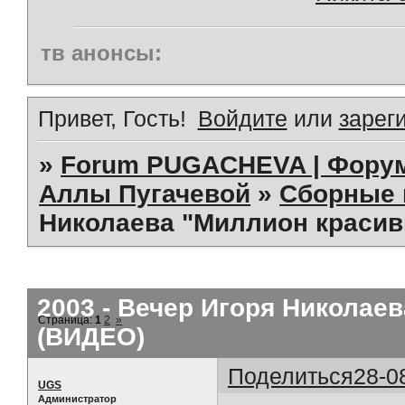
тв анонсы:
Привет, Гость!
Войдите
или
зарег
»
Forum PUGACHEVA | Форум
Аллы Пугачевой
»
Сборные 
Николаева "Миллион красив
2003 - Вечер Игоря Николае
Страница:
1
2
»
(ВИДЕО)
Поделиться
28-0
UGS
Администратор