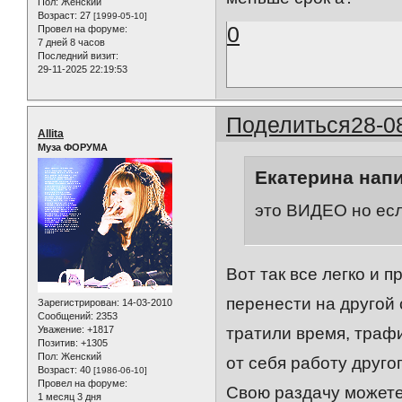
Пол:
Женский
Возраст:
27
[1999-05-10]
0
Провел на форуме:
7 дней 8 часов
Последний визит:
29-11-2025 22:19:53
Поделиться
28-0
Allita
Муза ФОРУМА
Екатерина напи
это ВИДЕО но есл
Вот так все легко и п
перенести на другой 
Зарегистрирован
: 14-03-2010
Сообщений:
2353
Уважение:
+1817
тратили время, траф
Позитив:
+1305
Пол:
Женский
от себя работу друго
Возраст:
40
[1986-06-10]
Провел на форуме:
Свою раздачу можете
1 месяц 3 дня