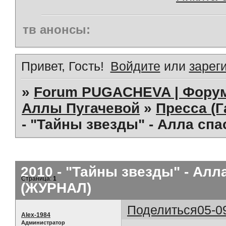
тв анонсы:
Привет, Гость!
Войдите
или
зарег
»
Forum PUGACHEVA | Форум
Аллы Пугачевой
»
Пресса (Г
- "Тайны звезды" - Алла сп
2010 - "Тайны звезды" - Алл
Страница:
1
(ЖУРНАЛ)
Поделиться
05-0
Alex-1984
Администратор