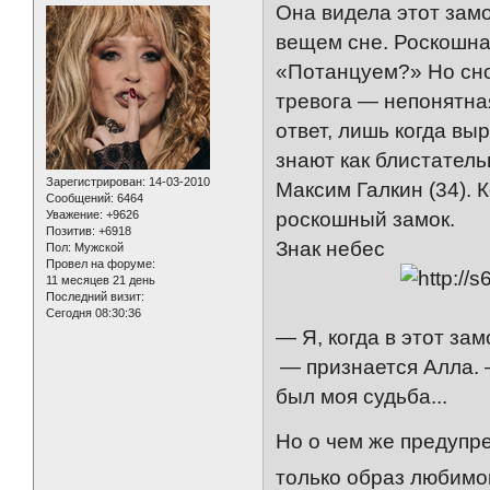
Она видела этот замо
вещем сне. Роскошная
«Потанцуем?» Но сно
тревога — непонятна
ответ, лишь когда вы
знают как блистатель
Зарегистрирован
: 14-03-2010
Максим Галкин (34).
Сообщений:
6464
Уважение:
+9626
роскошный замок.
Позитив:
+6918
Знак небес
Пол:
Мужской
Провел на форуме:
11 месяцев 21 день
Последний визит:
Сегодня 08:30:36
— Я, когда в этот зам
— признается Алла. —
был моя судьба...
Но о чем же предупре
только образ любимог