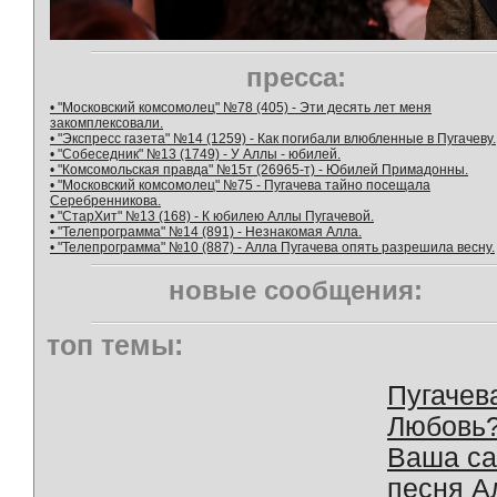
пресса:
• "Московский комсомолец" №78 (405) - Эти десять лет меня
закомплексовали.
• "Экспресс газета" №14 (1259) - Как погибали влюбленные в Пугачеву.
• "Собеседник" №13 (1749) - У Аллы - юбилей.
• "Комсомольская правда" №15т (26965-т) - Юбилей Примадонны.
• "Московский комсомолец" №75 - Пугачева тайно посещала
Серебренникова.
• "СтарХит" №13 (168) - К юбилею Аллы Пугачевой.
• "Телепрограмма" №14 (891) - Незнакомая Алла.
• "Телепрограмма" №10 (887) - Алла Пугачева опять разрешила весну.
новые сообщения:
топ темы:
Пугачев
Любовь
Ваша с
песня А