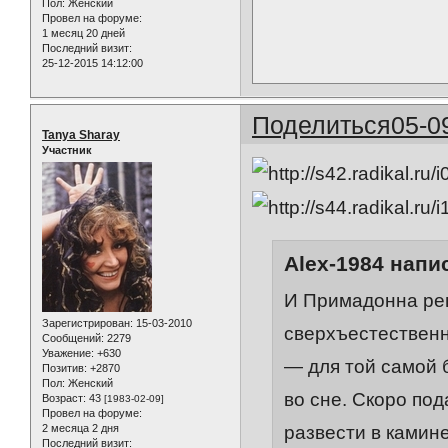
Пол:
Женский
Провел на форуме:
1 месяц 20 дней
Последний визит:
25-12-2015 14:12:00
Поделиться
05-0
Tanya Sharay
Участник
Alex-1984 напис
И Примадонна ре
Зарегистрирован
: 15-03-2010
сверхъестественн
Сообщений:
2279
Уважение:
+630
— для той самой 
Позитив:
+2870
Пол:
Женский
во сне. Скоро по
Возраст:
43
[1983-02-09]
Провел на форуме:
2 месяца 2 дня
развести в камин
Последний визит: