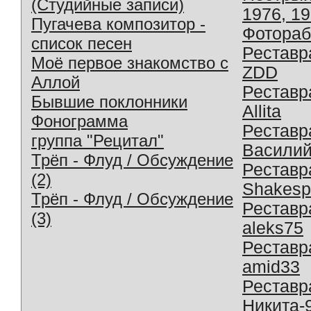
(Студийные записи)
1976, 1
Пугачева композитор -
Фотораб
список песен
Реставр
Моё первое знакомство с
ZDD
Аллой
Реставр
Бывшие поклонники
Allita
Фонограмма
Реставр
группа "Рецитал"
Василий
Трёп - Флуд / Обсуждение
Реставр
(2)
Shakesp
Трёп - Флуд / Обсуждение
Реставр
(3)
aleks75
Реставр
amid33
Реставр
Никита-