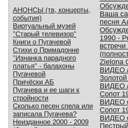
Обсужд
АНОНСЫ (тв, концерты,
Ваша с
события)
песня А
Виртуальный музей
Обсужд
"Старый телевизор"
1990 - 
Книги о Пугачевой
встречи
Стихи о Примадонне
(полнос
"Изнанка парадного
Zielona 
платья" - балахоны
ВИДЕО /
Пугачевой
Золотой
Причёски АБ
ВИДЕО /
Пугачева и ее шаги к
Сопот 1
стройности
ВИДЕО o
Сколько песен спела или
Сопот 1
записала Пугачева?
ВИДЕО o
Неизданное 2000 - 2009
Пестрый