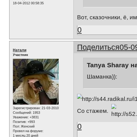
18-04-2012 00:58:35
Вот, сказочники, ё, и
0
Поделиться
05-0
Натали
Участник
Tanya Sharay н
Шаманка)):
Зарегистрирован
: 21-03-2010
Со стажем.
Сообщений:
1953
Уважение:
+3831
Позитив:
+993
0
Пол:
Женский
Провел на форуме:
1 месяц 20 дней