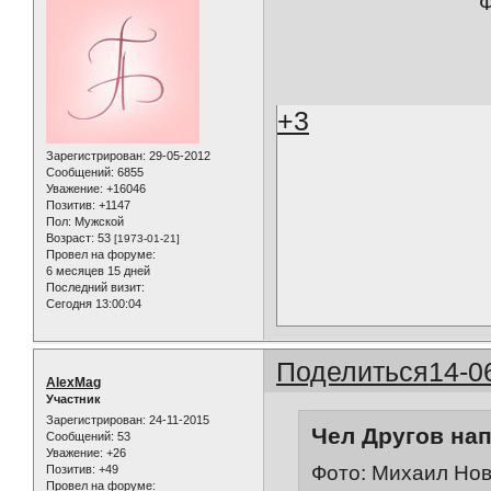
Ф
+3
Зарегистрирован
: 29-05-2012
Сообщений:
6855
Уважение:
+16046
Позитив:
+1147
Пол:
Мужской
Возраст:
53
[1973-01-21]
Провел на форуме:
6 месяцев 15 дней
Последний визит:
Сегодня 13:00:04
Поделиться
14-0
AlexMag
Участник
Зарегистрирован
: 24-11-2015
Чел Другов нап
Сообщений:
53
Уважение:
+26
Фото: Михаил Нов
Позитив:
+49
Провел на форуме: