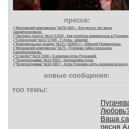
пресса:
• "Московский комсомолец" №78 (405) - Эти десять лет меня
закомплексовали.
• "Экспресс газета" №14 (1259) - Как погибали влюбленные в Пугачеву.
• "Собеседник" №13 (1749) - У Аллы - юбилей.
• "Комсомольская правда" №15т (26965-т) - Юбилей Примадонны.
• "Московский комсомолец" №75 - Пугачева тайно посещала
Серебренникова.
• "СтарХит" №13 (168) - К юбилею Аллы Пугачевой.
• "Телепрограмма" №14 (891) - Незнакомая Алла.
• "Телепрограмма" №10 (887) - Алла Пугачева опять разрешила весну.
новые сообщения:
топ темы:
Пугачев
Любовь
Ваша с
песня А