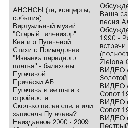
Обсужд
АНОНСЫ (тв, концерты,
Ваша с
события)
песня А
Виртуальный музей
Обсужд
"Старый телевизор"
1990 - 
Книги о Пугачевой
встречи
Стихи о Примадонне
(полнос
"Изнанка парадного
Zielona 
платья" - балахоны
ВИДЕО /
Пугачевой
Золотой
Причёски АБ
ВИДЕО /
Пугачева и ее шаги к
Сопот 1
стройности
ВИДЕО o
Сколько песен спела или
Сопот 1
записала Пугачева?
ВИДЕО o
Неизданное 2000 - 2009
Пестрый