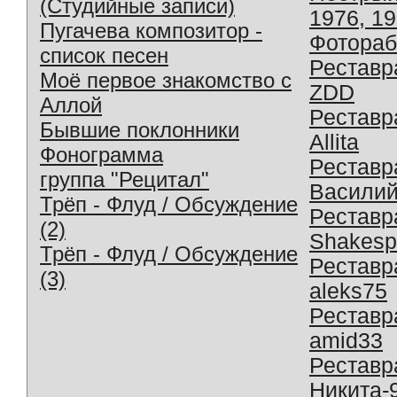
(Студийные записи)
1976, 1
Пугачева композитор -
Фотораб
список песен
Реставр
Моё первое знакомство с
ZDD
Аллой
Реставр
Бывшие поклонники
Allita
Фонограмма
Реставр
группа "Рецитал"
Василий
Трёп - Флуд / Обсуждение
Реставр
(2)
Shakesp
Трёп - Флуд / Обсуждение
Реставр
(3)
aleks75
Реставр
amid33
Реставр
Никита-