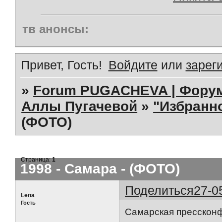
тв анонсы:
Привет, Гость!
Войдите
или
зарег
»
Forum PUGACHEVA | Форум
Аллы Пугачевой
»
"Избранно
(ФОТО)
Страница:
1
1998 - Самара - (ФОТО)
Поделиться
27-0
Lena
Гость
Самарская прессконф