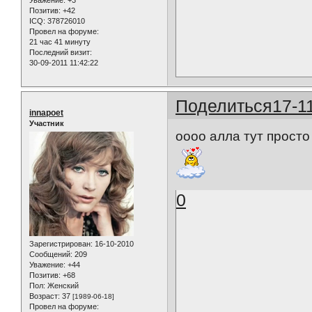
Позитив:
+42
ICQ:
378726010
Провел на форуме:
21 час 41 минуту
Последний визит:
30-09-2011 11:42:22
Поделиться
17-1
innapoet
Участник
оооо алла тут просто 
0
Зарегистрирован
: 16-10-2010
Сообщений:
209
Уважение:
+44
Позитив:
+68
Пол:
Женский
Возраст:
37
[1989-06-18]
Провел на форуме: