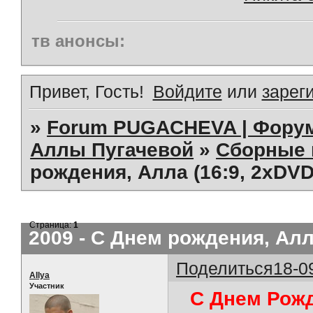
тв анонсы:
Привет, Гость!
Войдите
или
зарег
»
Forum PUGACHEVA | Форум
Аллы Пугачевой
»
Сборные 
рождения, Алла (16:9, 2хDVD
Страница:
1
2009 - C Днем рождения, Алла
Поделиться
18-0
AIlya
Участник
C Днем Рожде