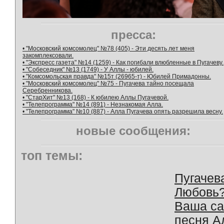
пресса:
• "Московский комсомолец" №78 (405) - Эти десять лет меня
закомплексовали.
• "Экспресс газета" №14 (1259) - Как погибали влюбленные в Пугачеву.
• "Собеседник" №13 (1749) - У Аллы - юбилей.
• "Комсомольская правда" №15т (26965-т) - Юбилей Примадонны.
• "Московский комсомолец" №75 - Пугачева тайно посещала
Серебренникова.
• "СтарХит" №13 (168) - К юбилею Аллы Пугачевой.
• "Телепрограмма" №14 (891) - Незнакомая Алла.
• "Телепрограмма" №10 (887) - Алла Пугачева опять разрешила весну.
новые сообщения:
топ темы:
Пугачев
Любовь
Ваша с
песня А