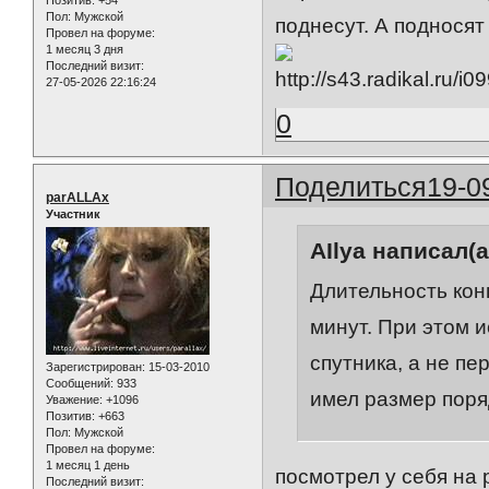
Пол:
Мужской
поднесут. А подносят
Провел на форуме:
1 месяц 3 дня
Последний визит:
27-05-2026 22:16:24
0
Поделиться
19-0
parALLAx
Участник
AIlya написал(а
Длительность кон
минут. При этом и
спутника, а не п
Зарегистрирован
: 15-03-2010
Сообщений:
933
имел размер поряд
Уважение:
+1096
Позитив:
+663
Пол:
Мужской
Провел на форуме:
1 месяц 1 день
посмотрел у себя на 
Последний визит: