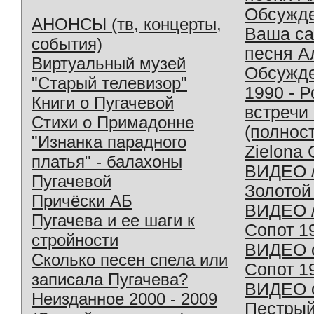
Обсужд
АНОНСЫ (тв, концерты,
Ваша с
события)
песня А
Виртуальный музей
Обсужд
"Старый телевизор"
1990 - 
Книги о Пугачевой
встречи
Стихи о Примадонне
(полнос
"Изнанка парадного
Zielona 
платья" - балахоны
ВИДЕО /
Пугачевой
Золотой
Причёски АБ
ВИДЕО /
Пугачева и ее шаги к
Сопот 1
стройности
ВИДЕО o
Сколько песен спела или
Сопот 1
записала Пугачева?
ВИДЕО o
Неизданное 2000 - 2009
Пестрый