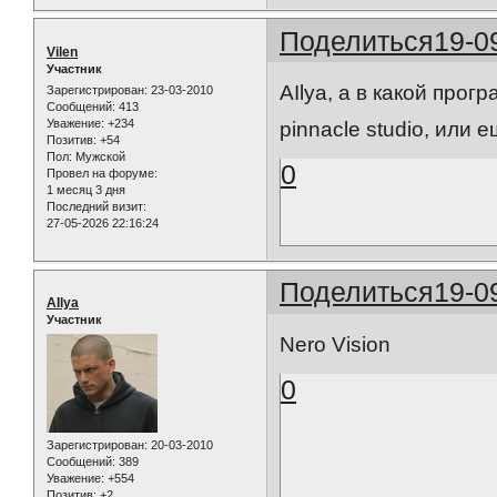
Поделиться
19-0
Vilen
Участник
AIlya, а в какой про
Зарегистрирован
: 23-03-2010
Сообщений:
413
Уважение:
+234
pinnacle studio, или 
Позитив:
+54
Пол:
Мужской
0
Провел на форуме:
1 месяц 3 дня
Последний визит:
27-05-2026 22:16:24
Поделиться
19-0
AIlya
Участник
Nero Vision
0
Зарегистрирован
: 20-03-2010
Сообщений:
389
Уважение:
+554
Позитив:
+2