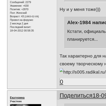
Сообщений:
2279
Уважение:
+630
Ну и у меня тоже)))
Позитив:
+2870
Пол:
Женский
Возраст:
43
[1983-02-09]
Провел на форуме:
Alex-1984 напис
2 месяца 2 дня
Последний визит:
Кстати, официальн
18-04-2012 00:58:35
планируется...
Так характерно для 
своему творческому 
0
Поделиться
18-0
Екатерина
Участник