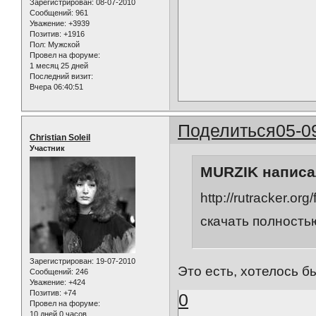
Зарегистрирован
: 08-07-2010
Сообщений:
961
Уважение:
+3939
Позитив:
+1916
Пол:
Мужской
Провел на форуме:
1 месяц 25 дней
Последний визит:
Вчера 06:40:51
Поделиться
05-0
Christian Soleil
Участник
MURZIK написал
http://rutracker.o
скачать полность
Зарегистрирован
: 19-07-2010
Это есть, хотелось б
Сообщений:
246
Уважение:
+424
Позитив:
+74
0
Провел на форуме:
10 дней 0 часов