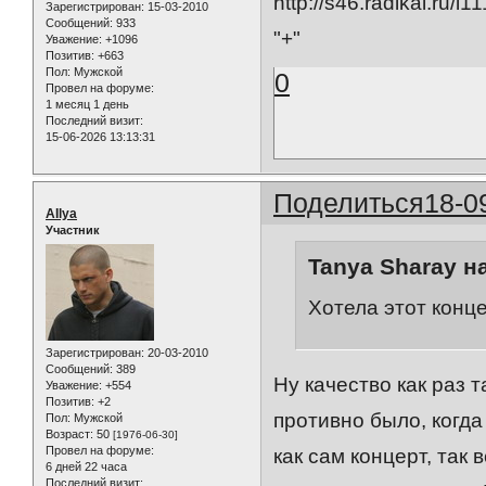
Зарегистрирован
: 15-03-2010
Сообщений:
933
"+"
Уважение:
+1096
Позитив:
+663
Пол:
Мужской
0
Провел на форуме:
1 месяц 1 день
Последний визит:
15-06-2026 13:13:31
Поделиться
18-0
AIlya
Участник
Tanya Sharay н
Хотела этот конце
Зарегистрирован
: 20-03-2010
Сообщений:
389
Ну качество как раз 
Уважение:
+554
Позитив:
+2
противно было, когда 
Пол:
Мужской
Возраст:
50
[1976-06-30]
Провел на форуме:
как сам концерт, так 
6 дней 22 часа
Последний визит: