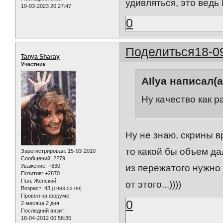
удивляться, это ведь 
19-03-2023 20:27:47
0
Поделиться
18-0
Tanya Sharay
Участник
AIlya написал(а
Ну качество как р
Ну не знаю, скрины в
то какой бы объем да
Зарегистрирован
: 15-03-2010
Сообщений:
2279
Уважение:
+630
из пережатого нужно
Позитив:
+2870
Пол:
Женский
от этого...))))
Возраст:
43
[1983-02-09]
Провел на форуме:
0
2 месяца 2 дня
Последний визит:
18-04-2012 00:58:35