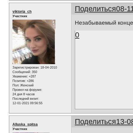
Поделиться
08-1
viktoria_ch
Участник
Незабываемый конце
0
Зарегистрирован
: 18-04-2010
Сообщений:
350
Уважение:
+287
Позитив:
+286
Пол:
Женский
Провел на форуме:
24 дня 8 часов
Последний визит:
12-01-2021 09:56:55
Поделиться
13-0
Alluska_spitsa
Участник