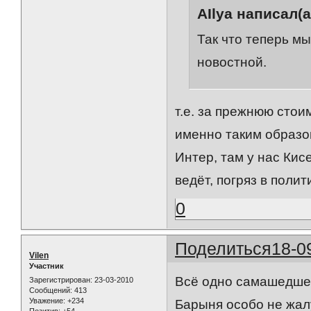
AIlya написал(а
Так что теперь мы
новостной.
т.е. за прежнюю стои
именно таким образом
Интер, там у нас Кис
ведёт, погряз в полити
0
Поделиться
18-0
Vilen
Участник
Всё одно самашедшее
Зарегистрирован
: 23-03-2010
Сообщений:
413
Уважение:
+234
Барыня особо не жалу
Позитив:
+54