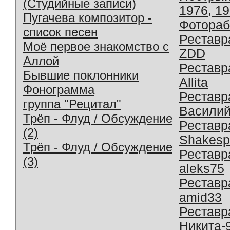
(Студийные записи)
1976, 1
Пугачева композитор -
Фотораб
список песен
Реставр
Моё первое знакомство с
ZDD
Аллой
Реставр
Бывшие поклонники
Allita
Фонограмма
Реставр
группа "Рецитал"
Василий
Трёп - Флуд / Обсуждение
Реставр
(2)
Shakesp
Трёп - Флуд / Обсуждение
Реставр
(3)
aleks75
Реставр
amid33
Реставр
Никита-