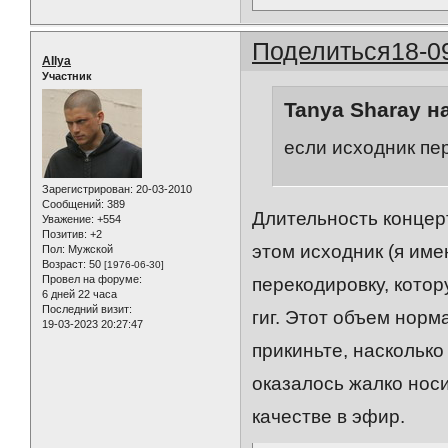
Поделиться
18-0
AIlya
Участник
Tanya Sharay н
если исходник пер
Зарегистрирован
: 20-03-2010
Сообщений:
389
Длительность концерт
Уважение:
+554
Позитив:
+2
этом исходник (я име
Пол:
Мужской
Возраст:
50
[1976-06-30]
Провел на форуме:
перекодировку, кото
6 дней 22 часа
Последний визит:
гиг. Этот объем норм
19-03-2023 20:27:47
прикиньте, наскольк
оказалось жалко носи
качестве в эфир.