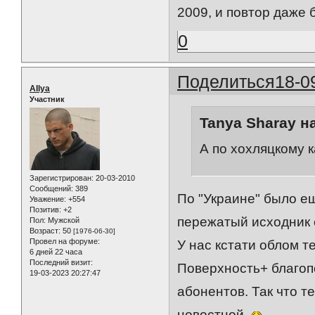
2009, и повтор даже 
0
Поделиться
18-0
AIlya
Участник
Tanya Sharay н
А по хохляцкому 
Зарегистрирован
: 20-03-2010
Сообщений:
389
По "Украине" было ещ
Уважение:
+554
Позитив:
+2
пережатый исходник 
Пол:
Мужской
Возраст:
50
[1976-06-30]
Провел на форуме:
У нас кстати облом т
6 дней 22 часа
Последний визит:
Поверхность+ благоп
19-03-2023 20:27:47
абонентов. Так что т
новостной.