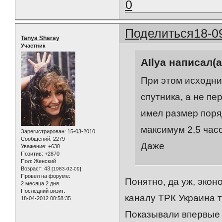
0
Поделиться
18-0
Tanya Sharay
Участник
AIlya написал(а
При этом исходник
спутника, а не п
имел размер поряд
максимум 2,5 часо
Зарегистрирован
: 15-03-2010
Сообщений:
2279
Даже
Уважение:
+630
Позитив:
+2870
Пол:
Женский
Возраст:
43
[1983-02-09]
Провел на форуме:
Понятно, да уж, экон
2 месяца 2 дня
Последний визит:
каналу ТРК Украина 
18-04-2012 00:58:35
Показывали впервые п