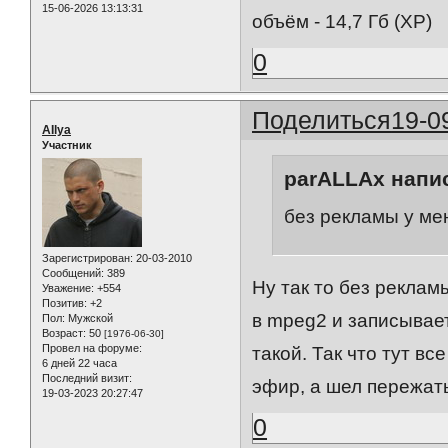
15-06-2026 13:13:31
объём - 14,7 Гб (XP)
0
Поделиться
19-0
AIlya
Участник
parALLAx напис
без рекламы у мен
Зарегистрирован
: 20-03-2010
Сообщений:
389
Ну так то без реклам
Уважение:
+554
Позитив:
+2
в mpeg2 и записывае
Пол:
Мужской
Возраст:
50
[1976-06-30]
Провел на форуме:
такой. Так что тут вс
6 дней 22 часа
Последний визит:
эфир, а шел пережат
19-03-2023 20:27:47
0