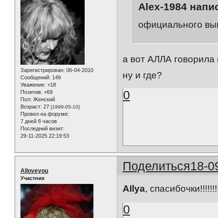
Alex-1984 напис
официального вып
а вот АЛЛА говорила 
Зарегистрирован
: 06-04-2010
ну и где?
Сообщений:
149
Уважение:
+18
0
Позитив:
+69
Пол:
Женский
Возраст:
27
[1999-05-10]
Провел на форуме:
7 дней 8 часов
Последний визит:
29-11-2025 22:19:53
Поделиться
18-0
Alloveyou
Участник
AIlya
, спасибочки!!!!!!!
0