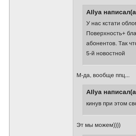
AIlya написал(а
У нас кстати обл
Поверхность+ бла
абонентов. Так ч
5-й новостной
М-да, вообще ппц...
AIlya написал(а
кинув при этом св
Эт мы можем))))