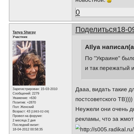
0
Поделиться
18-0
Tanya Sharay
Участник
AIlya написал(а
По "Украине" был
и так пережатый и
Дааа, видать такие 
Зарегистрирован
: 15-03-2010
Сообщений:
2279
Уважение:
+630
постсоветского ТВ)))
Позитив:
+2870
Пол:
Женский
Неужели они очень до
Возраст:
43
[1983-02-09]
Провел на форуме:
рекламы, что за жмотс
2 месяца 2 дня
Последний визит:
18-04-2012 00:58:35