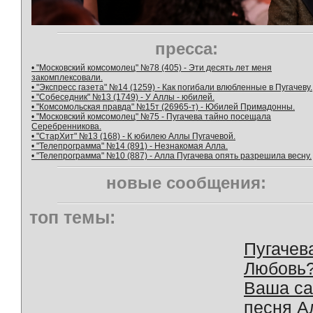
пресса:
• "Московский комсомолец" №78 (405) - Эти десять лет меня
закомплексовали.
• "Экспресс газета" №14 (1259) - Как погибали влюбленные в Пугачеву.
• "Собеседник" №13 (1749) - У Аллы - юбилей.
• "Комсомольская правда" №15т (26965-т) - Юбилей Примадонны.
• "Московский комсомолец" №75 - Пугачева тайно посещала
Серебренникова.
• "СтарХит" №13 (168) - К юбилею Аллы Пугачевой.
• "Телепрограмма" №14 (891) - Незнакомая Алла.
• "Телепрограмма" №10 (887) - Алла Пугачева опять разрешила весну.
новые сообщения:
топ темы:
Пугачев
Любовь
Ваша с
песня А