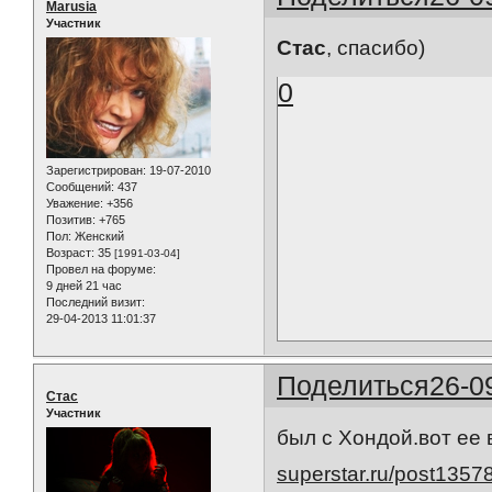
Marusia
Участник
Стас
, спасибо)
0
Зарегистрирован
: 19-07-2010
Сообщений:
437
Уважение:
+356
Позитив:
+765
Пол:
Женский
Возраст:
35
[1991-03-04]
Провел на форуме:
9 дней 21 час
Последний визит:
29-04-2013 11:01:37
Поделиться
26-0
Стас
Участник
был с Хондой.вот ее
superstar.ru/post1357