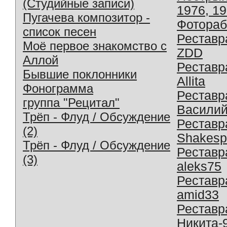
(Студийные записи)
1976, 1
Пугачева композитор -
Фотораб
список песен
Реставр
Моё первое знакомство с
ZDD
Аллой
Реставр
Бывшие поклонники
Allita
Фонограмма
Реставр
группа "Рецитал"
Василий
Трёп - Флуд / Обсуждение
Реставр
(2)
Shakesp
Трёп - Флуд / Обсуждение
Реставр
(3)
aleks75
Реставр
amid33
Реставр
Никита-