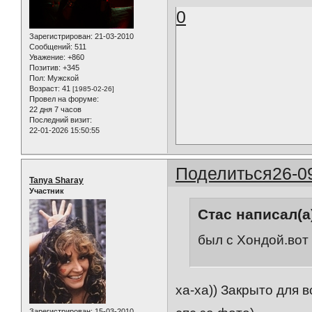
0
Зарегистрирован
: 21-03-2010
Сообщений:
511
Уважение:
+860
Позитив:
+345
Пол:
Мужской
Возраст:
41
[1985-02-26]
Провел на форуме:
22 дня 7 часов
Последний визит:
22-01-2026 15:50:55
Поделиться
26-0
Tanya Sharay
Участник
Стас написал(а
был с Хондой.вот 
ха-ха)) Закрыто для в
Зарегистрирован
: 15-03-2010