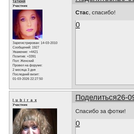
татюня
Участник
Стас
, спасибо!
0
Зарегистрирован
: 14-03-2010
Сообщений:
1927
Уважение:
+4421
Позитив:
+3391
Пол:
Женский
Провел на форуме:
2 месяца 3 дня
Последний визит:
01-03-2026 22:27:50
Поделиться
26-0
l_u_b_i_r_a_x
Участник
Спасибо за фотки!
0