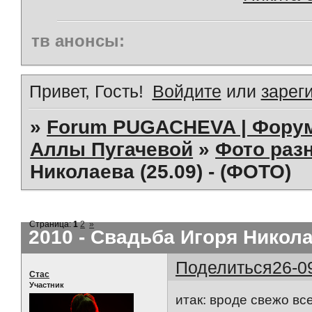
тв анонсы:
Привет, Гость!
Войдите
или
зарег
»
Forum PUGACHEVA | Форум
Аллы Пугачевой
»
Фото раз
Николаева (25.09) - (ФОТО)
Страница:
1
2
»
2010 - Свадьба Игоря Николае
Поделиться
26-0
Стас
Участник
итак: вроде свежо вс