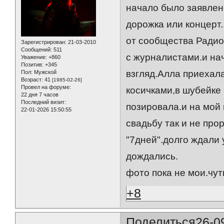
начало было заявлен
дорожка или концерт.
от сообщества Радио 
Зарегистрирован
: 21-03-2010
Сообщений:
511
с журналистами.и на
Уважение:
+860
Позитив:
+345
взгляд.Алла приехала
Пол:
Мужской
Возраст:
41
[1985-02-26]
Провел на форуме:
косичками,в шубейке 
22 дня 7 часов
Последний визит:
позировала.и на мой 
22-01-2026 15:50:55
свадьбу так и не про
"7дней".долго ждали
дождались.
фото пока не мои.чут
+8
Поделиться
26-0