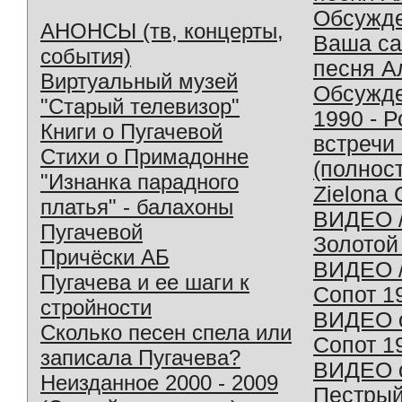
Обсужд
АНОНСЫ (тв, концерты,
Ваша с
события)
песня А
Виртуальный музей
Обсужд
"Старый телевизор"
1990 - 
Книги о Пугачевой
встречи
Стихи о Примадонне
(полнос
"Изнанка парадного
Zielona 
платья" - балахоны
ВИДЕО /
Пугачевой
Золотой
Причёски АБ
ВИДЕО /
Пугачева и ее шаги к
Сопот 1
стройности
ВИДЕО o
Сколько песен спела или
Сопот 1
записала Пугачева?
ВИДЕО o
Неизданное 2000 - 2009
Пестрый