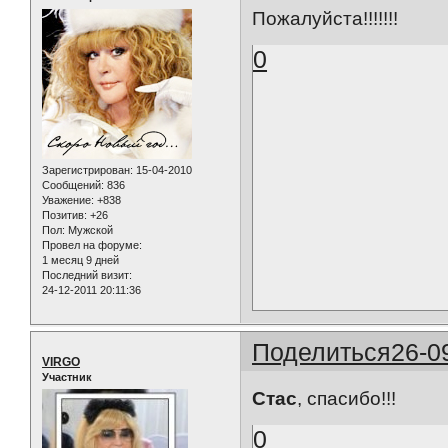
Пожалуйста!!!!!!!
0
Зарегистрирован
: 15-04-2010
Сообщений:
836
Уважение:
+838
Позитив:
+26
Пол:
Мужской
Провел на форуме:
1 месяц 9 дней
Последний визит:
24-12-2011 20:11:36
Поделиться
26-0
VIRGO
Участник
Стас
, спасибо!!!
0