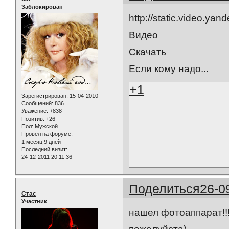
Заблокирован
http://static.video.ya
Видео
Скачать
Если кому надо...
+1
Зарегистрирован
: 15-04-2010
Сообщений:
836
Уважение:
+838
Позитив:
+26
Пол:
Мужской
Провел на форуме:
1 месяц 9 дней
Последний визит:
24-12-2011 20:11:36
Поделиться
26-0
Стас
Участник
нашел фотоаппарат!!!