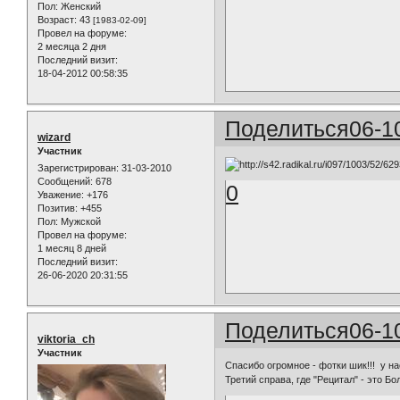
Пол:
Женский
Возраст:
43
[1983-02-09]
Провел на форуме:
2 месяца 2 дня
Последний визит:
18-04-2012 00:58:35
Поделиться
06-1
wizard
Участник
Зарегистрирован
: 31-03-2010
Сообщений:
678
0
Уважение:
+176
Позитив:
+455
Пол:
Мужской
Провел на форуме:
1 месяц 8 дней
Последний визит:
26-06-2020 20:31:55
Поделиться
06-1
viktoria_ch
Участник
Спасибо огромное - фотки шик!!! у на
Третий справа, где "Рецитал" - это Бо