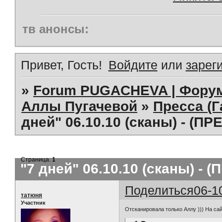
тв анонсы:
Привет, Гость!
Войдите
или
зарег
»
Forum PUGACHEVA | Форум
Аллы Пугачевой
»
Пресса (Г
дней" 06.10.10 (сканы) - (ПР
Страница:
1
"7 дней" 06.10.10 (сканы) - 
Поделиться
06-1
татюня
Участник
Отсканировала только Аллу ))) На са