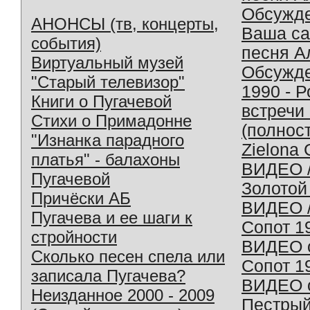
Обсужд
АНОНСЫ (тв, концерты,
Ваша с
события)
песня А
Виртуальный музей
Обсужд
"Старый телевизор"
1990 - 
Книги о Пугачевой
встречи
Стихи о Примадонне
(полнос
"Изнанка парадного
Zielona 
платья" - балахоны
ВИДЕО /
Пугачевой
Золотой
Причёски АБ
ВИДЕО /
Пугачева и ее шаги к
Сопот 1
стройности
ВИДЕО o
Сколько песен спела или
Сопот 1
записала Пугачева?
ВИДЕО o
Неизданное 2000 - 2009
Пестрый