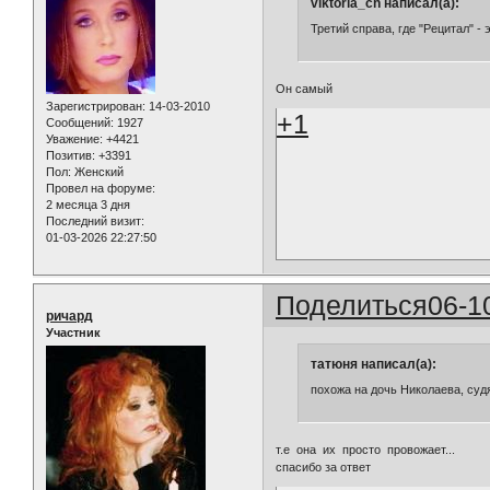
viktoria_ch написал(а):
Третий справа, где "Рецитал" - 
Он самый
Зарегистрирован
: 14-03-2010
+1
Сообщений:
1927
Уважение:
+4421
Позитив:
+3391
Пол:
Женский
Провел на форуме:
2 месяца 3 дня
Последний визит:
01-03-2026 22:27:50
Поделиться
06-1
ричард
Участник
татюня написал(а):
похожа на дочь Николаева, судя
т.е она их просто провожает...
спасибо за ответ