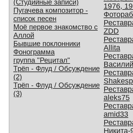
(Студийные записи)
1976, 1
Пугачева композитор -
Фотораб
список песен
Реставр
Моё первое знакомство с
ZDD
Аллой
Реставр
Бывшие поклонники
Allita
Фонограмма
Реставр
группа "Рецитал"
Василий
Трёп - Флуд / Обсуждение
Реставр
(2)
Shakesp
Трёп - Флуд / Обсуждение
Реставр
(3)
aleks75
Реставр
amid33
Реставр
Никита-