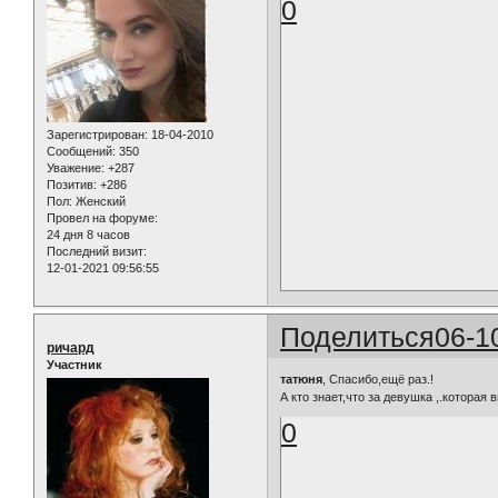
0
Зарегистрирован
: 18-04-2010
Сообщений:
350
Уважение:
+287
Позитив:
+286
Пол:
Женский
Провел на форуме:
24 дня 8 часов
Последний визит:
12-01-2021 09:56:55
Поделиться
06-1
ричард
Участник
татюня
, Спасибо,ещё раз.!
А кто знает,что за девушка ,.которая
0