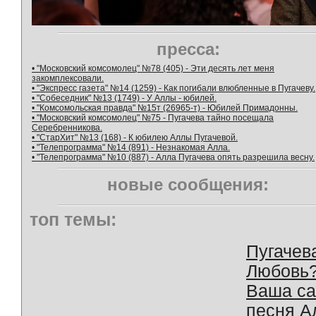
пресса:
• "Московский комсомолец" №78 (405) - Эти десять лет меня
закомплексовали.
• "Экспресс газета" №14 (1259) - Как погибали влюбленные в Пугачеву.
• "Собеседник" №13 (1749) - У Аллы - юбилей.
• "Комсомольская правда" №15т (26965-т) - Юбилей Примадонны.
• "Московский комсомолец" №75 - Пугачева тайно посещала
Серебренникова.
• "СтарХит" №13 (168) - К юбилею Аллы Пугачевой.
• "Телепрограмма" №14 (891) - Незнакомая Алла.
• "Телепрограмма" №10 (887) - Алла Пугачева опять разрешила весну.
новые сообщения:
топ темы:
Пугачев
Любовь
Ваша с
песня А