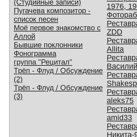
(Студийные записи)
1976, 1
Пугачева композитор -
Фотораб
список песен
Реставр
Моё первое знакомство с
ZDD
Аллой
Реставр
Бывшие поклонники
Allita
Фонограмма
Реставр
группа "Рецитал"
Василий
Трёп - Флуд / Обсуждение
Реставр
(2)
Shakesp
Трёп - Флуд / Обсуждение
Реставр
(3)
aleks75
Реставр
amid33
Реставр
Никита-