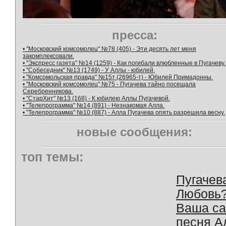
пресса:
• "Московский комсомолец" №78 (405) - Эти десять лет меня
закомплексовали.
• "Экспресс газета" №14 (1259) - Как погибали влюбленные в Пугачеву.
• "Собеседник" №13 (1749) - У Аллы - юбилей.
• "Комсомольская правда" №15т (26965-т) - Юбилей Примадонны.
• "Московский комсомолец" №75 - Пугачева тайно посещала
Серебренникова.
• "СтарХит" №13 (168) - К юбилею Аллы Пугачевой.
• "Телепрограмма" №14 (891) - Незнакомая Алла.
• "Телепрограмма" №10 (887) - Алла Пугачева опять разрешила весну.
новые сообщения:
топ темы:
Пугачев
Любовь
Ваша с
песня А