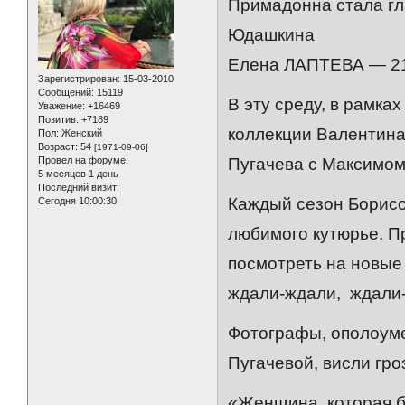
Примадонна стала г
Юдашкина
Елена ЛАПТЕВА — 21
Зарегистрирован
: 15-03-2010
Сообщений:
15119
В эту среду, в рамка
Уважение:
+16469
Позитив:
+7189
коллекции Валентина
Пол:
Женский
Возраст:
54
[1971-09-06]
Провел на форуме:
Пугачева с Максимом
5 месяцев 1 день
Последний визит:
Каждый сезон Борисов
Сегодня 10:00:30
любимого кутюрье. П
посмотреть на новые
ждали-ждали, ждали-ж
Фотографы, ополоуме
Пугачевой, висли гро
«Женщина, которая бо