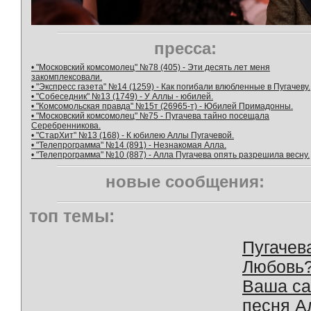
пресса:
• "Московский комсомолец" №78 (405) - Эти десять лет меня
закомплексовали.
• "Экспресс газета" №14 (1259) - Как погибали влюбленные в Пугачеву.
• "Собеседник" №13 (1749) - У Аллы - юбилей.
• "Комсомольская правда" №15т (26965-т) - Юбилей Примадонны.
• "Московский комсомолец" №75 - Пугачева тайно посещала
Серебренникова.
• "СтарХит" №13 (168) - К юбилею Аллы Пугачевой.
• "Телепрограмма" №14 (891) - Незнакомая Алла.
• "Телепрограмма" №10 (887) - Алла Пугачева опять разрешила весну.
новые сообщения:
топ темы:
Пугачев
Любовь
Ваша с
песня А