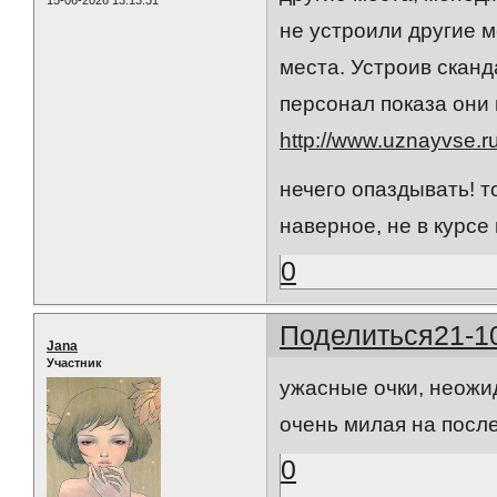
15-06-2026 13:13:31
не устроили другие м
места. Устроив скан
персонал показа они 
http://www.uznayvse.ru
нечего опаздывать! т
наверное, не в курсе 
0
Поделиться
21-1
Jana
Участник
ужасные очки, неожид
очень милая на после
0