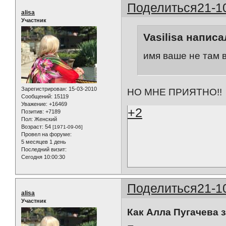
Поделиться
21-1
alisa
Участник
Vasilisa написа
имя ваше не там 
Зарегистрирован
: 15-03-2010
НО МНЕ ПРИЯТНО!!
Сообщений:
15119
Уважение:
+16469
+2
Позитив:
+7189
Пол:
Женский
Возраст:
54
[1971-09-06]
Провел на форуме:
5 месяцев 1 день
Последний визит:
Сегодня 10:00:30
Поделиться
21-1
alisa
Участник
Как Алла Пугачева 