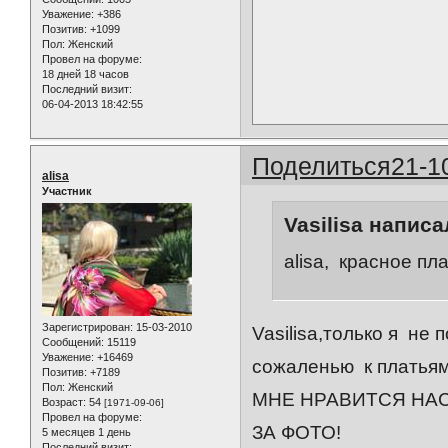
Уважение:
+386
Позитив:
+1099
Пол:
Женский
Провел на форуме:
18 дней 18 часов
Последний визит:
06-04-2013 18:42:55
Поделиться
21-1
alisa
Участник
Vasilisa написа
alisa, красное пл
Зарегистрирован
: 15-03-2010
Vasilisa,только я не 
Сообщений:
15119
Уважение:
+16469
сожаленью к платья
Позитив:
+7189
Пол:
Женский
МНЕ НРАВИТСЯ НАСТ
Возраст:
54
[1971-09-06]
Провел на форуме:
ЗА ФОТО!
5 месяцев 1 день
Последний визит: