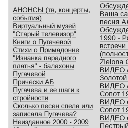
Обсужд
АНОНСЫ (тв, концерты,
Ваша с
события)
песня А
Виртуальный музей
Обсужд
"Старый телевизор"
1990 - 
Книги о Пугачевой
встречи
Стихи о Примадонне
(полнос
"Изнанка парадного
Zielona 
платья" - балахоны
ВИДЕО /
Пугачевой
Золотой
Причёски АБ
ВИДЕО /
Пугачева и ее шаги к
Сопот 1
стройности
ВИДЕО o
Сколько песен спела или
Сопот 1
записала Пугачева?
ВИДЕО o
Неизданное 2000 - 2009
Пестрый