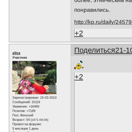
более, этническим на
понравились.
http://kp.ru/daily/2457
+2
Поделиться
21-1
alisa
Участник
+2
Зарегистрирован
: 15-03-2010
Сообщений:
15119
Уважение:
+16469
Позитив:
+7189
Пол:
Женский
Возраст:
54
[1971-09-06]
Провел на форуме:
5 месяцев 1 день