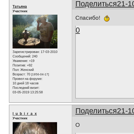
Поделиться
21-1
Татьяна
Участник
Спасибо!
0
Зарегистрирован
: 17-03-2010
Сообщений:
240
Уважение:
+19
Позитив:
+92
Пол:
Женский
Возраст:
70
[1956-04-17]
Провел на форуме:
10 дней 18 часов
Последний визит:
03-05-2019 13:25:58
Поделиться
21-1
l_u_b_i_r_a_x
Участник
О