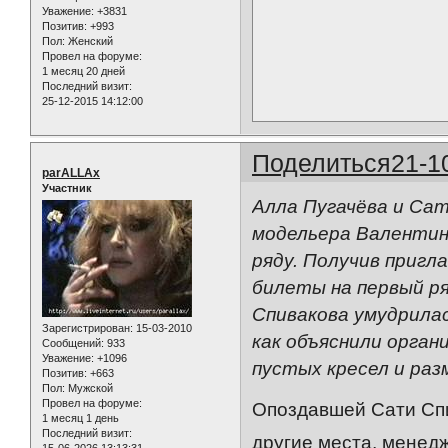
Уважение:
+3831
Позитив:
+993
Пол:
Женский
Провел на форуме:
1 месяц 20 дней
Последний визит:
25-12-2015 14:12:00
Поделиться
21-1
parALLAx
Участник
Алла Пугачёва и Сат
модельера Валентин
ряду. Получив пригл
билеты на первый ря
Спивакова умудрилась
Зарегистрирован
: 15-03-2010
как объяснили орган
Сообщений:
933
Уважение:
+1096
пустых кресел и ра
Позитив:
+663
Пол:
Мужской
Провел на форуме:
Опоздавшей Сати Спи
1 месяц 1 день
Последний визит:
другие места, менед