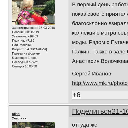
В первый день работ
показ своего прияте
благосклонно взирал
Зарегистрирован
: 15-03-2010
коллекцию мэтра со
Сообщений:
15119
Уважение:
+16469
Позитив:
+7189
моды. Рядом с Пугач
Пол:
Женский
Возраст:
54
[1971-09-06]
Галкин. Также в зале
Провел на форуме:
5 месяцев 1 день
Анастасия Волочкова
Последний визит:
Сегодня 10:00:30
Сергей Иванов
http://www.mk.ru/photo
+6
Поделиться
21-1
alisa
Участник
оттуда же