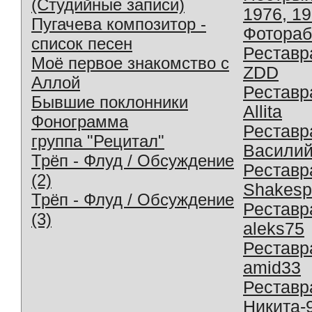
(Студийные записи)
1976, 1
Пугачева композитор -
Фотораб
список песен
Реставр
Моё первое знакомство с
ZDD
Аллой
Реставр
Бывшие поклонники
Allita
Фонограмма
Реставр
группа "Рецитал"
Василий
Трёп - Флуд / Обсуждение
Реставр
(2)
Shakesp
Трёп - Флуд / Обсуждение
Реставр
(3)
aleks75
Реставр
amid33
Реставр
Никита-