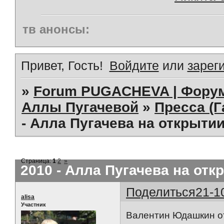
тв анонсы:
Привет, Гость!
Войдите
или
зарег
»
Forum PUGACHEVA | Форум
Аллы Пугачевой
»
Пресса (Г
- Алла Пугачева на открыти
Страница:
1
2
»
2010 - Алла Пугачева на от
Поделиться
21-1
alisa
Участник
Валентин Юдашкин о