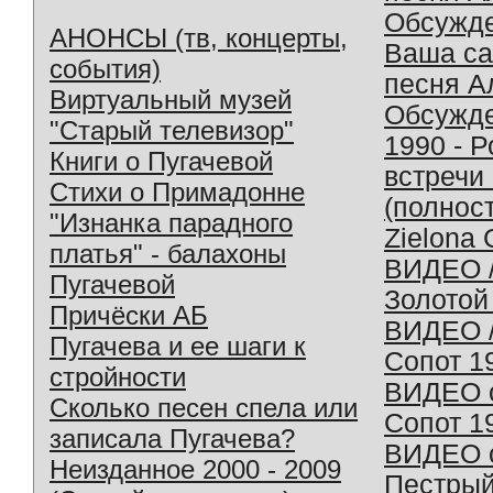
Обсужд
АНОНСЫ (тв, концерты,
Ваша с
события)
песня А
Виртуальный музей
Обсужд
"Старый телевизор"
1990 - 
Книги о Пугачевой
встречи
Стихи о Примадонне
(полнос
"Изнанка парадного
Zielona 
платья" - балахоны
ВИДЕО /
Пугачевой
Золотой
Причёски АБ
ВИДЕО /
Пугачева и ее шаги к
Сопот 1
стройности
ВИДЕО o
Сколько песен спела или
Сопот 1
записала Пугачева?
ВИДЕО o
Неизданное 2000 - 2009
Пестрый