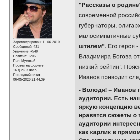
"Рассказы о родине
современной российс
губернаторы, олигарх
малосимпатичные суб
Зарегистрирован
: 11-06-2010
штилем"
. Его героя
Сообщений:
431
Уважение:
+549
Владимира Богова от
Позитив:
+206
Пол:
Мужской
Провел на форуме:
низкий рейтинг. Поя
16 дней 3 часа
Последний визит:
Иванов приводит сле
06-05-2026 21:44:39
- Володя! – Иванов 
аудитории. Есть на
яркую концепцию в
нравятся сюжеты о 
аудитории интересн
как карлик в прямо