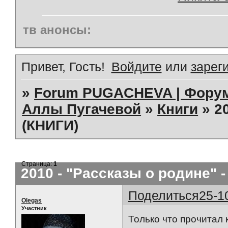
тв анонсы:
Привет, Гость!
Войдите
или
зарег
»
Forum PUGACHEVA | Форум
Аллы Пугачевой
»
Книги
»
2
(КНИГИ)
Страница:
1
2010 - "Рассказы о родине" -
Поделиться
25-1
Olegas
Участник
Только что прочитал 