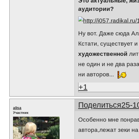
Это актуальные, жи
аудитории?
Ну вот. Даже сюда А
Кстати, существует 
художественной
лит
не один и не два раз
ни авторов...
+1
Поделиться
25-1
alisa
Участник
Особенно мне понрав
автора,лежат зеки на