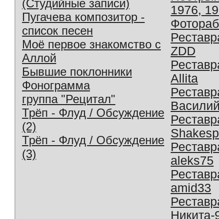
(Студийные записи)
1976, 1
Пугачева композитор -
Фотораб
список песен
Реставр
Моё первое знакомство с
ZDD
Аллой
Реставр
Бывшие поклонники
Allita
Фонограмма
Реставр
группа "Рецитал"
Василий
Трёп - Флуд / Обсуждение
Реставр
(2)
Shakesp
Трёп - Флуд / Обсуждение
Реставр
(3)
aleks75
Реставр
amid33
Реставр
Никита-