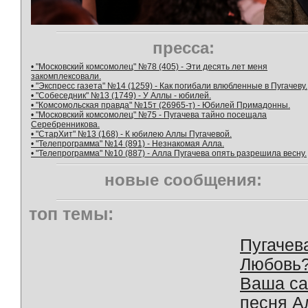
пресса:
• "Московский комсомолец" №78 (405) - Эти десять лет меня
закомплексовали.
• "Экспресс газета" №14 (1259) - Как погибали влюбленные в Пугачеву.
• "Собеседник" №13 (1749) - У Аллы - юбилей.
• "Комсомольская правда" №15т (26965-т) - Юбилей Примадонны.
• "Московский комсомолец" №75 - Пугачева тайно посещала
Серебренникова.
• "СтарХит" №13 (168) - К юбилею Аллы Пугачевой.
• "Телепрограмма" №14 (891) - Незнакомая Алла.
• "Телепрограмма" №10 (887) - Алла Пугачева опять разрешила весну.
новые сообщения:
топ темы:
Пугачев
Любовь
Ваша с
песня А