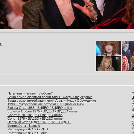
и.
.
Пугачева и Галкин = Любовь?
"
Ваша самая любимая песня Аллы - Флуд / Обсуждение
П
Ваша самая нелюбимая песня Аллы - Флуд / Обсуждение
"
1990 - Рождественские встречи 1991 (полностью)
"
Zielona Gora 1983 - ВИДЕО / ВИДЕО online
"
Золотой Орфей 1975 - ВИДЕО / ВИДЕО online
"
Сопот 1978 - ВИДЕО / ВИДЕО online
"
Сопот 1979 - ВИДЕО / ВИДЕО online
"
Пестрый котел (ГДР) 1976, 1979 - ВИДЕО
"
Фотоработы - Natusik
"
Реставрация ФОТО - ZDD
"
Реставрация ФОТО - Allita
"