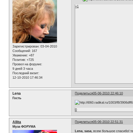
+1
Зарегистрирован
: 03-04-2010
Сообщений:
167
Уважение:
+87
Позитив:
+725
Провел на форуме:
9 дней 3 часа
Последний визит:
12-10-2010 17:46:34
Lena
Поделиться
05-06-2010 22:46:10
Гость
0
Allita
Поделиться
05-06-2010 22:51:31
Муза ФОРУМА
Lena
,
sasa
, всем большое спасибо! 