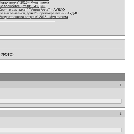
Новая волна" 2015 - Мультитема
Не волнуйтесь, тётя" - АУДИО
Хрен-то вам закат" ("Ангел Алла") - АУДИО
Не высовывайся, дочка" - премьера песни - АУДИО
Рождественские встречи" 2013 - Мультитема
- (ФОТО)
1
2