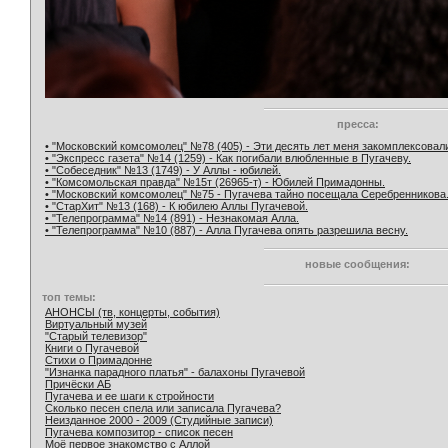
пресса:
• "Московский комсомолец" №78 (405) - Эти десять лет меня закомплексовал
• "Экспресс газета" №14 (1259) - Как погибали влюбленные в Пугачеву.
• "Собеседник" №13 (1749) - У Аллы - юбилей.
• "Комсомольская правда" №15т (26965-т) - Юбилей Примадонны.
• "Московский комсомолец" №75 - Пугачева тайно посещала Серебренникова
• "СтарХит" №13 (168) - К юбилею Аллы Пугачевой.
• "Телепрограмма" №14 (891) - Незнакомая Алла.
• "Телепрограмма" №10 (887) - Алла Пугачева опять разрешила весну.
новые сообщения:
топ темы:
АНОНСЫ (тв, концерты, события)
Виртуальный музей
"Старый телевизор"
Книги о Пугачевой
Стихи о Примадонне
"Изнанка парадного платья" - балахоны Пугачевой
Причёски АБ
Пугачева и ее шаги к стройности
Сколько песен спела или записала Пугачева?
Неизданное 2000 - 2009 (Студийные записи)
Пугачева композитор - список песен
Моё первое знакомство с Аллой