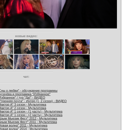
новые видео:
чат:
Сны о любви" - обсуждение программы
угачёва и программа "Избранное"
Избранное" / тур "Да!" - ВИДЕО
Утренняя почта" - Интер (1, 2 сезон) - ВИДЕО
Фактор А" 3 сезон - Мультитема
Фактор А" 2 сезон - Мультитема
Фактор А" 1 сезон - (1 часть) - Мультитема
Фактор А" 1 сезон - (2 часть) - Мультитема
Крым Мьюзик Фест" 2012 - Мультитема
Крым Мьюзик Фест" 2011 - Мультитема
Новая волна" 2011 - Мультитема
Новая волна" 2014 - Мультитема