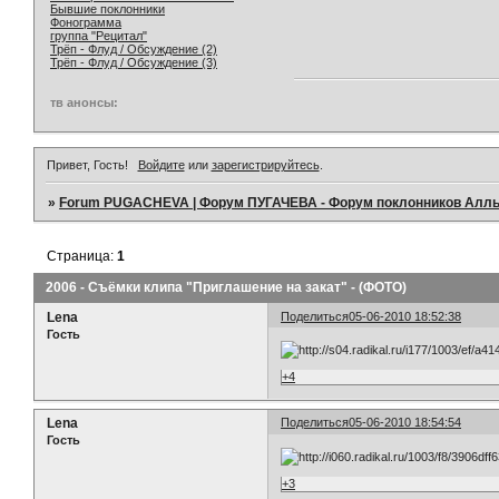
Бывшие поклонники
Фонограмма
группа "Рецитал"
Трёп - Флуд / Обсуждение (2)
Трёп - Флуд / Обсуждение (3)
тв анонсы:
Привет, Гость!
Войдите
или
зарегистрируйтесь
.
»
Forum PUGACHEVA | Форум ПУГАЧЕВА - Форум поклонников Алл
Страница:
1
2006 - Съёмки клипа "Приглашение на закат" - (ФОТО)
Lena
Поделиться
05-06-2010 18:52:38
Гость
+4
Lena
Поделиться
05-06-2010 18:54:54
Гость
+3