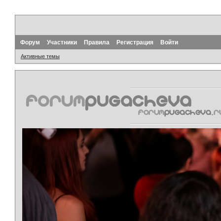
Форум
Участники
Правила
Регистрация
Войти
Активные темы