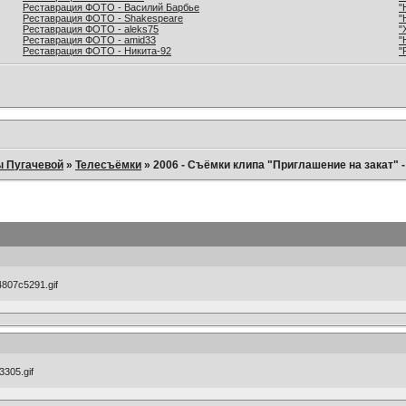
Реставрация ФОТО - Василий Барбье
"
Реставрация ФОТО - Shakespeare
"
Реставрация ФОТО - aleks75
"
Реставрация ФОТО - amid33
"
Реставрация ФОТО - Никита-92
"
ы Пугачевой
»
Телесъёмки
»
2006 - Съёмки клипа "Приглашение на закат" 