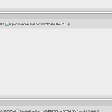
Р!!!
Большущее....