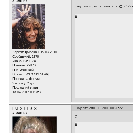
Участник
Падсталом, вот это новость))))) Соб
0
Зарегистрирован
: 15-03-2010
Сообщений:
2279
Уважение:
+630
Позитив:
+2870
Пол:
Женский
Возраст:
43
[1983-02-09]
Провел на форуме:
2 месяца 2 дня
Последний визит:
18-04-2012 00:58:35
l_u_b_i_r_a_x
Поделиться
03-11-2010 00:26:22
Участник
О
0