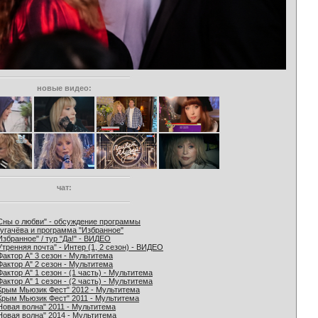
новые видео:
чат:
Сны о любви" - обсуждение программы
угачёва и программа "Избранное"
Избранное" / тур "Да!" - ВИДЕО
Утренняя почта" - Интер (1, 2 сезон) - ВИДЕО
Фактор А" 3 сезон - Мультитема
Фактор А" 2 сезон - Мультитема
Фактор А" 1 сезон - (1 часть) - Мультитема
Фактор А" 1 сезон - (2 часть) - Мультитема
Крым Мьюзик Фест" 2012 - Мультитема
Крым Мьюзик Фест" 2011 - Мультитема
Новая волна" 2011 - Мультитема
Новая волна" 2014 - Мультитема