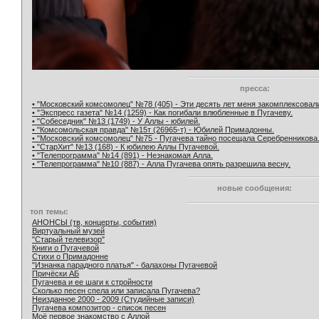
пресса:
• "Московский комсомолец" №78 (405) - Эти десять лет меня закомплексовал
• "Экспресс газета" №14 (1259) - Как погибали влюбленные в Пугачеву.
• "Собеседник" №13 (1749) - У Аллы - юбилей.
• "Комсомольская правда" №15т (26965-т) - Юбилей Примадонны.
• "Московский комсомолец" №75 - Пугачева тайно посещала Серебренникова
• "СтарХит" №13 (168) - К юбилею Аллы Пугачевой.
• "Телепрограмма" №14 (891) - Незнакомая Алла.
• "Телепрограмма" №10 (887) - Алла Пугачева опять разрешила весну.
новые сообщения:
топ темы:
АНОНСЫ (тв, концерты, события)
Виртуальный музей
"Старый телевизор"
Книги о Пугачевой
Стихи о Примадонне
"Изнанка парадного платья" - балахоны Пугачевой
Причёски АБ
Пугачева и ее шаги к стройности
Сколько песен спела или записала Пугачева?
Неизданное 2000 - 2009 (Студийные записи)
Пугачева композитор - список песен
Моё первое знакомство с Аллой