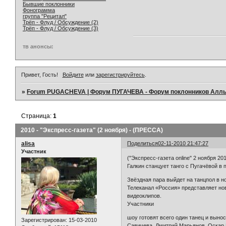
Бывшие поклонники
Фонограмма
группа "Рецитал"
Трёп - Флуд / Обсуждение (2)
Трёп - Флуд / Обсуждение (3)
тв анонсы:
Привет, Гость!
Войдите
или
зарегистрируйтесь
.
»
Forum PUGACHEVA | Форум ПУГАЧЕВА - Форум поклонников Алл
Страница:
1
2010 - "Экспресс-газета" (2 ноября) - (ПРЕССА)
alisa
Поделиться
02-11-2010 21:47:27
Участник
("Экспресс-газета online" 2 ноября 20
Галкин станцует танго с Пугачёвой в
Звёздная пара выйдет на танцпол в 
Телеканал «Россия» представляет но
видеоклипов.
Участники
шоу готовят всего один танец и выно
Зарегистрирован
: 15-03-2010
Савичева, Дмитрий Марьянов, Оскар К