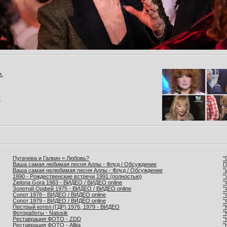
и.
.
Пугачева и Галкин = Любовь?
"
Ваша самая любимая песня Аллы - Флуд / Обсуждение
П
Ваша самая нелюбимая песня Аллы - Флуд / Обсуждение
"
1990 - Рождественские встречи 1991 (полностью)
"
Zielona Gora 1983 - ВИДЕО / ВИДЕО online
"
Золотой Орфей 1975 - ВИДЕО / ВИДЕО online
"
Сопот 1978 - ВИДЕО / ВИДЕО online
"
Сопот 1979 - ВИДЕО / ВИДЕО online
"
Пестрый котел (ГДР) 1976, 1979 - ВИДЕО
"
Фотоработы - Natusik
"
Реставрация ФОТО - ZDD
"
Реставрация ФОТО - Allita
"