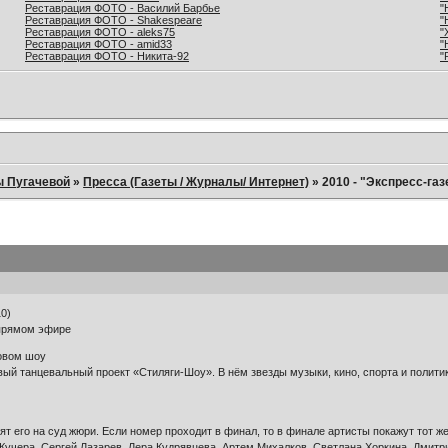
Реставрация ФОТО - Василий Барбье
"
Реставрация ФОТО - Shakespeare
"
Реставрация ФОТО - aleks75
"
Реставрация ФОТО - amid33
"
Реставрация ФОТО - Никита-92
"
ы Пугачевой
»
Пресса (Газеты / Журналы/ Интернет)
»
2010 - "Экспресс-газ
10)
 прямом эфире
новом шоу
вый танцевальный проект «Стиляги-Шоу». В нём звезды музыки, кино, спорта и поли
сят его на суд жюри. Если номер проходит в финал, то в финале артисты покажут тот 
учера, Сергей Лазарев, Лера Кудрявцева, Артем Михалков, Светлана Хоркина, Дмитри