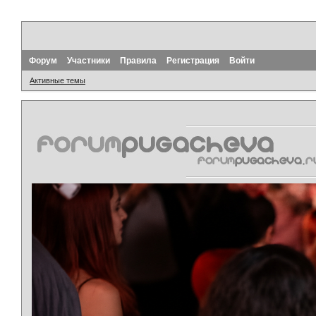
Форум
Участники
Правила
Регистрация
Войти
Активные темы