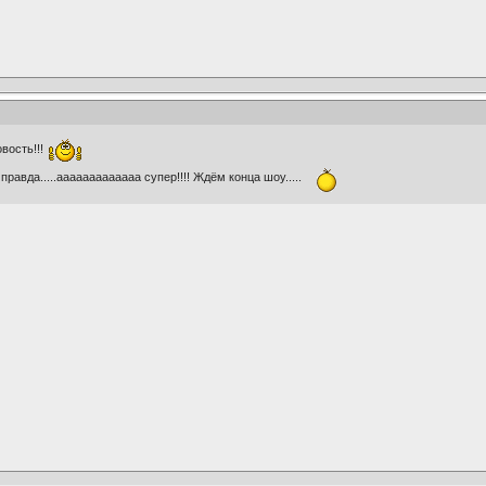
овость!!!
равда.....ааааааааааааа супер!!!! Ждём конца шоу.....