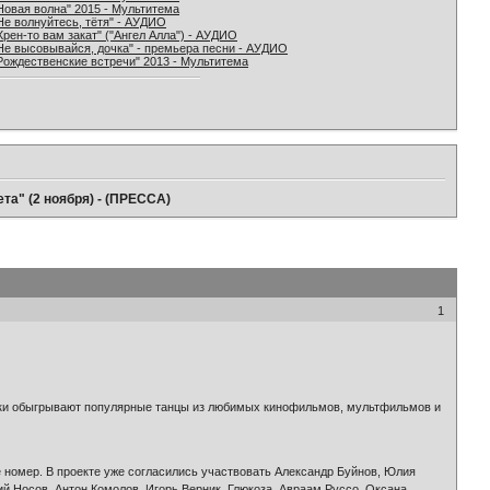
Новая волна" 2015 - Мультитема
Не волнуйтесь, тётя" - АУДИО
Хрен-то вам закат" ("Ангел Алла") - АУДИО
Не высовывайся, дочка" - премьера песни - АУДИО
Рождественские встречи" 2013 - Мультитема
ета" (2 ноября) - (ПРЕССА)
1
тики обыгрывают популярные танцы из любимых кинофильмов, мультфильмов и
же номер. В проекте уже согласились участвовать Александр Буйнов, Юлия
й Носов, Антон Комолов, Игорь Верник, Глюкоза, Авраам Руссо, Оксана