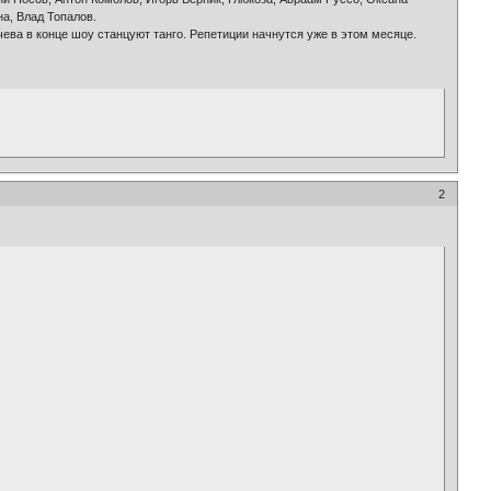
а, Влад Топалов.
ва в конце шоу станцуют танго. Репетиции начнутся уже в этом месяце.
2