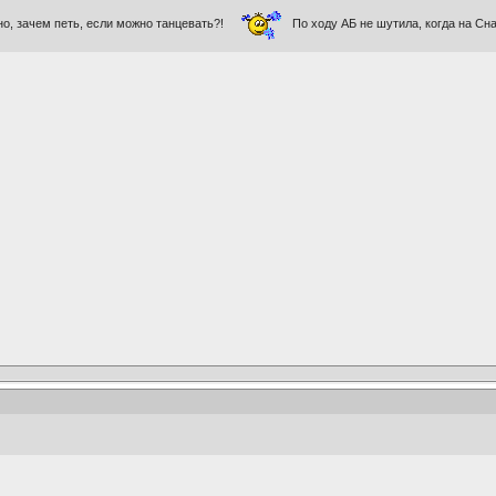
сно, зачем петь, если можно танцевать?!
По ходу АБ не шутила, когда на Снах