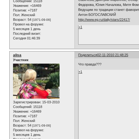
Сообщений:
15118
Федорова, Юлия Началова, Митя Фоми
Уважение:
+16469
Ведущим по традиции станет фаворит 
Позитив:
+7187
Антон БОГОСЛАВСКИЙ
Пол:
Женский
Возраст:
54
http://www.eg.ru/daily/stars/22417/
[1971-09-06]
Провел на форуме:
+1
5 месяцев 1 день
Последний визит:
Сегодня 01:46:39
alisa
Поделиться
02-11-2010 21:48:25
Участник
Что правда???
+1
Зарегистрирован
: 15-03-2010
Сообщений:
15118
Уважение:
+16469
Позитив:
+7187
Пол:
Женский
Возраст:
54
[1971-09-06]
Провел на форуме:
5 месяцев 1 день