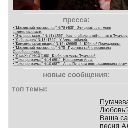
пресса:
• "Московский комсомолец" №78 (405) - Эти десять лет меня
закомплексовали.
• "Экспресс газета" №14 (1259) - Как погибали влюбленные в Пугачеву.
• "Собеседник" №13 (1749) - У Аллы - юбилей.
• "Комсомольская правда" №15т (26965-т) - Юбилей Примадонны.
• "Московский комсомолец" №75 - Пугачева тайно посещала
Серебренникова.
• "СтарХит" №13 (168) - К юбилею Аллы Пугачевой.
• "Телепрограмма" №14 (891) - Незнакомая Алла.
• "Телепрограмма" №10 (887) - Алла Пугачева опять разрешила весну.
новые сообщения:
топ темы:
Пугачев
Любовь
Ваша с
песня А