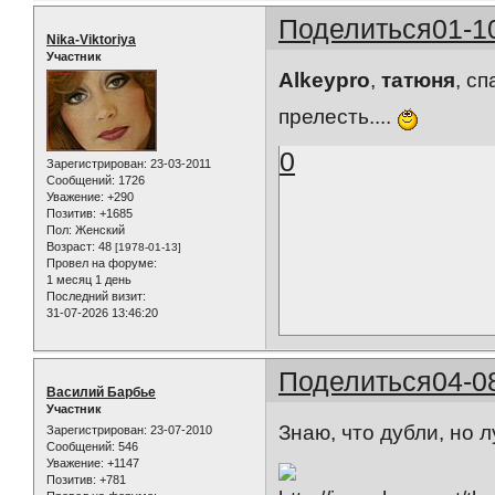
Поделиться
01-1
Nika-Viktoriya
Участник
Alkeypro
,
татюня
, с
прелесть....
0
Зарегистрирован
: 23-03-2011
Сообщений:
1726
Уважение:
+290
Позитив:
+1685
Пол:
Женский
Возраст:
48
[1978-01-13]
Провел на форуме:
1 месяц 1 день
Последний визит:
31-07-2026 13:46:20
Поделиться
04-0
Василий Барбье
Участник
Знаю, что дубли, но 
Зарегистрирован
: 23-07-2010
Сообщений:
546
Уважение:
+1147
Позитив:
+781