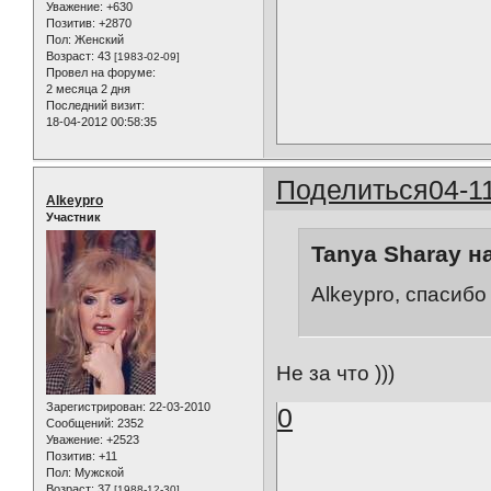
Уважение:
+630
Позитив:
+2870
Пол:
Женский
Возраст:
43
[1983-02-09]
Провел на форуме:
2 месяца 2 дня
Последний визит:
18-04-2012 00:58:35
Поделиться
04-1
Alkeypro
Участник
Tanya Sharay н
Alkeypro, спасибо
Не за что )))
Зарегистрирован
: 22-03-2010
0
Сообщений:
2352
Уважение:
+2523
Позитив:
+11
Пол:
Мужской
Возраст:
37
[1988-12-30]