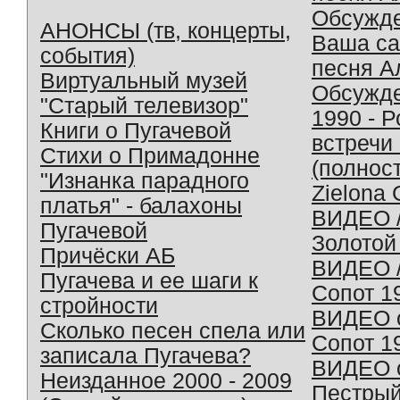
Обсужд
АНОНСЫ (тв, концерты,
Ваша с
события)
песня А
Виртуальный музей
Обсужд
"Старый телевизор"
1990 - 
Книги о Пугачевой
встречи
Стихи о Примадонне
(полнос
"Изнанка парадного
Zielona 
платья" - балахоны
ВИДЕО /
Пугачевой
Золотой
Причёски АБ
ВИДЕО /
Пугачева и ее шаги к
Сопот 1
стройности
ВИДЕО o
Сколько песен спела или
Сопот 1
записала Пугачева?
ВИДЕО o
Неизданное 2000 - 2009
Пестрый