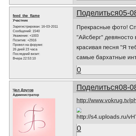
Поделиться
05-0
feed_the_flame
Участник
Прекрасные фото! Сп
Зарегистрирован
: 16-03-2011
Сообщений:
1540
Уважение:
+1003
"Айсберг" девяносто 
Позитив:
+2916
Провел на форуме:
красивая песня "Я те
26 дней 23 часа
Последний визит:
самые бархатные инт
Вчера 22:53:10
0
Поделиться
08-0
Чел Другов
Администратор
http://www.vokrug.tv/p
0