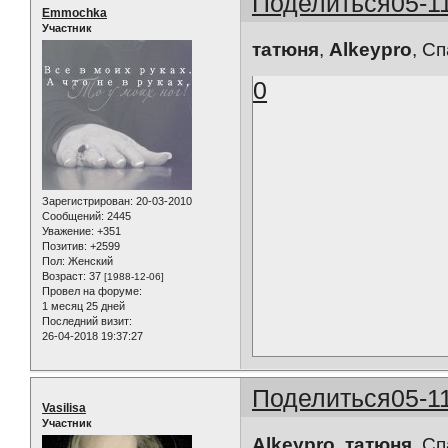
Поделиться
05-1
Emmochka
Участник
татюня
,
Alkeypro
, С
0
Зарегистрирован
: 20-03-2010
Сообщений:
2445
Уважение:
+351
Позитив:
+2599
Пол:
Женский
Возраст:
37
[1988-12-06]
Провел на форуме:
1 месяц 25 дней
Последний визит:
26-04-2018 19:37:27
Поделиться
05-1
Vasilisa
Участник
Alkeypro
,
татюня
, С