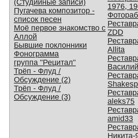
(Студийные записи)
1976, 1
Пугачева композитор -
Фотораб
список песен
Реставр
Моё первое знакомство с
ZDD
Аллой
Реставр
Бывшие поклонники
Allita
Фонограмма
Реставр
группа "Рецитал"
Василий
Трёп - Флуд /
Реставр
Обсуждение (2)
Shakesp
Трёп - Флуд /
Реставр
Обсуждение (3)
aleks75
Реставр
amid33
Реставр
Никита-