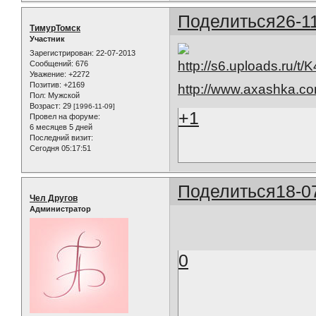
Поделиться
26-1
ТимурТомск
Участник
Зарегистрирован
: 22-07-2013
Сообщений:
676
Уважение:
+2272
Позитив:
+2169
http://www.axashka.co
Пол:
Мужской
Возраст:
29
[1996-11-09]
+1
Провел на форуме:
6 месяцев 5 дней
Последний визит:
Сегодня 05:17:51
Поделиться
18-0
Чел Другов
Администратор
0