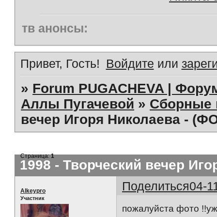
тв анонсы:
Привет, Гость!
Войдите
или
зарег
»
Forum PUGACHEVA | Форум
Аллы Пугачевой
»
Сборные 
вечер Игоря Николаева - (Ф
Страница:
1
1998 - Творческий вечер Иго
Поделиться
04-1
Alkeypro
Участник
пожалуйста фото !!уж 