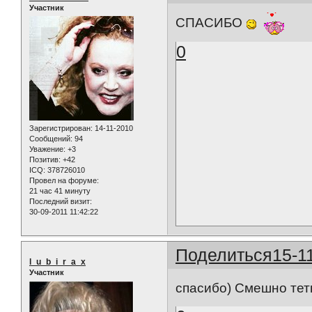
Участник
СПАСИБО
0
Зарегистрирован
: 14-11-2010
Сообщений:
94
Уважение:
+3
Позитив:
+42
ICQ:
378726010
Провел на форуме:
21 час 41 минуту
Последний визит:
30-09-2011 11:42:22
Поделиться
15-1
l_u_b_i_r_a_x
Участник
спасибо) Смешно тетк