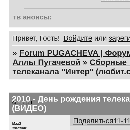
тв анонсы:
Привет, Гость!
Войдите
или
зарег
»
Forum PUGACHEVA | Форум
Аллы Пугачевой
»
Сборные 
телеканала "Интер" (любит.
2010 - День рождения телека
Страница:
1
(ВИДЕО)
Поделиться
11-1
Max2
Участник