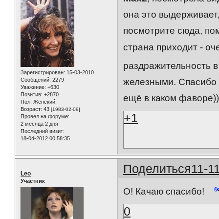
она это выдерживает,
посмотрите сюда, пом
страна приходит - оч
раздражительность в
Зарегистрирован
: 15-03-2010
Сообщений:
2279
железными. Спасибо 
Уважение:
+630
Позитив:
+2870
ещё в каком фаворе))
Пол:
Женский
Возраст:
43
[1983-02-09]
+1
Провел на форуме:
2 месяца 2 дня
Последний визит:
18-04-2012 00:58:35
Поделиться
11-1
Leo
Участник
О! Качаю спасибо!
0