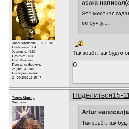
asara написал(а
Это местная гада
её ручку....
Зарегистрирован
: 18-03-2010
Сообщений:
804
Уважение:
+223
Так зовёт, как будто он
Позитив:
+154
Пол:
Мужской
0
Провел на форуме:
24 дня 23 часа
Последний визит:
24-06-2016 18:15:47
Поделиться
15-1
Tanya Sharay
Участник
Artur написал(а
Так зовёт, как будт