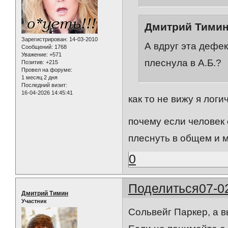
Дмитрий Тимин 
Зарегистрирован
: 14-03-2010
А вдруг эта дефек
Сообщений:
1768
Уважение:
+571
плеснула в А.Б.?
Позитив:
+215
Провел на форуме:
1 месяц 2 дня
Последний визит:
16-04-2026 14:45:41
как то не вижу я лог
почему если человек 
плеснуть в общем и 
0
Поделиться
07-0
Дмитрий Тимин
Участник
Сольвейг Паркер, а в