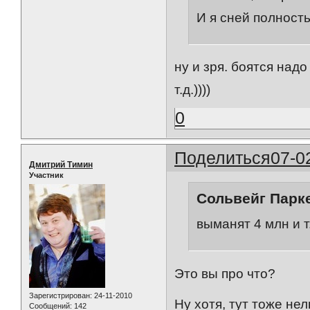
И я сней полност
ну и зря. боятся над
т.д.))))
0
Поделиться
07-0
Дмитрий Тимин
Участник
Сольвейг Парке
выманят 4 млн и т.д
Это вы про что?
Зарегистрирован
: 24-11-2010
Ну хотя, тут тоже нел
Сообщений:
142