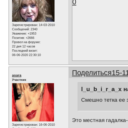
0
Зарегистрирован
: 14-03-2010
Сообщений:
2340
Уважение:
+1953
Позитив:
+2666
Провел на форуме:
22 дня 12 часов
Последний визит:
06-06-2020 22:30:10
Поделиться
15-1
asara
Участник
l_u_b_i_r_a_x н
Смешно тетка ее 
Это местная гадалка
Зарегистрирован
: 16-06-2010