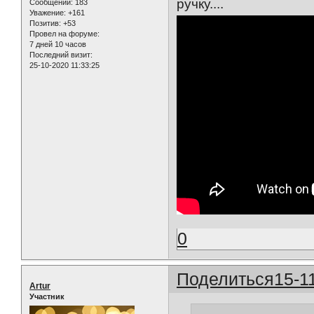
ручку....
Сообщений:
183
Уважение:
+161
Позитив:
+53
Провел на форуме:
7 дней 10 часов
Последний визит:
25-10-2020 11:33:25
0
Поделиться
15-1
Artur
Участник