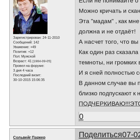
Если не понимайте о
Можно кричать и ска
Эта "мадам" , как мне
должна и не отдаёт!
Зарегистрирован
: 24-11-2010
А насчет того, что вы
Сообщений:
142
Уважение:
+49
Как один раз сказала 
Позитив:
+12
Пол:
Мужской
Возраст:
41
темноты, ни громких
[1984-09-05]
Провел на форуме:
3 дня 4 часа
И я сней полностью с
Последний визит:
30-10-2015 15:06:35
В данном случае вы п
близко подпускают к н
ПОДЧЕРКИВАЮ!!!ЭТО ЛИЧН
0
Поделиться
07-0
Сольвейг Паркер