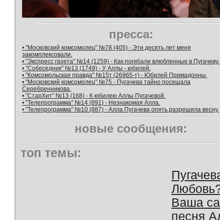
пресса:
• "Московский комсомолец" №78 (405) - Эти десять лет меня
закомплексовали.
• "Экспресс газета" №14 (1259) - Как погибали влюбленные в Пугачеву.
• "Собеседник" №13 (1749) - У Аллы - юбилей.
• "Комсомольская правда" №15т (26965-т) - Юбилей Примадонны.
• "Московский комсомолец" №75 - Пугачева тайно посещала
Серебренникова.
• "СтарХит" №13 (168) - К юбилею Аллы Пугачевой.
• "Телепрограмма" №14 (891) - Незнакомая Алла.
• "Телепрограмма" №10 (887) - Алла Пугачева опять разрешила весну.
новые сообщения:
топ темы:
Пугачев
Любовь
Ваша с
песня А