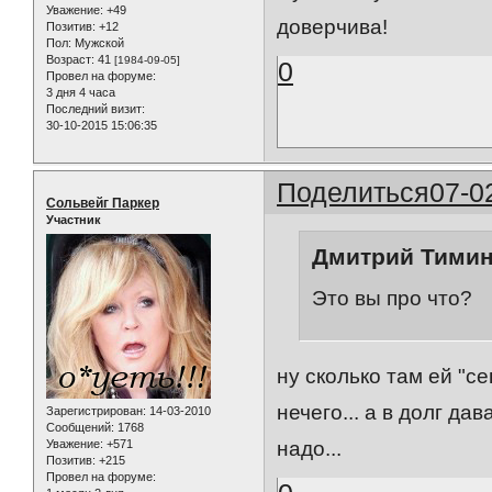
Уважение:
+49
доверчива!
Позитив:
+12
Пол:
Мужской
Возраст:
41
[1984-09-05]
0
Провел на форуме:
3 дня 4 часа
Последний визит:
30-10-2015 15:06:35
Поделиться
07-0
Сольвейг Паркер
Участник
Дмитрий Тимин 
Это вы про что?
ну сколько там ей "се
нечего... а в долг да
Зарегистрирован
: 14-03-2010
Сообщений:
1768
Уважение:
+571
надо...
Позитив:
+215
Провел на форуме: