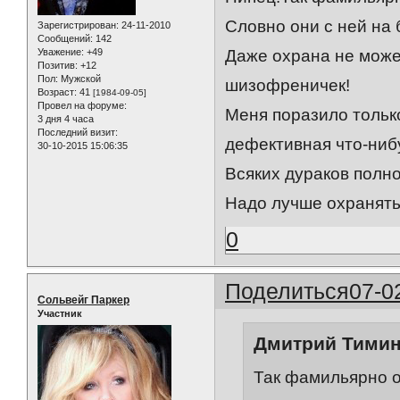
Словно они с ней на
Зарегистрирован
: 24-11-2010
Сообщений:
142
Уважение:
+49
Даже охрана не може
Позитив:
+12
Пол:
Мужской
шизофреничек!
Возраст:
41
[1984-09-05]
Провел на форуме:
Меня поразило только
3 дня 4 часа
Последний визит:
дефективная что-нибу
30-10-2015 15:06:35
Всяких дураков полно!
Надо лучше охранять
0
Поделиться
07-0
Сольвейг Паркер
Участник
Дмитрий Тимин 
Так фамильярно ор