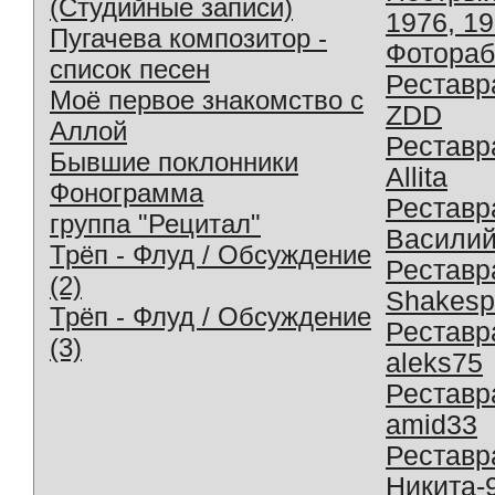
(Студийные записи)
1976, 1
Пугачева композитор -
Фотораб
список песен
Реставр
Моё первое знакомство с
ZDD
Аллой
Реставр
Бывшие поклонники
Allita
Фонограмма
Реставр
группа "Рецитал"
Василий
Трёп - Флуд / Обсуждение
Реставр
(2)
Shakesp
Трёп - Флуд / Обсуждение
Реставр
(3)
aleks75
Реставр
amid33
Реставр
Никита-