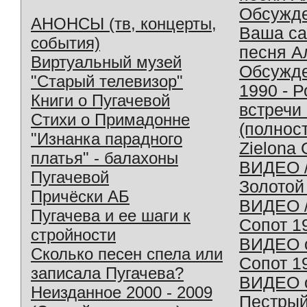
Обсужд
АНОНСЫ (тв, концерты,
Ваша с
события)
песня А
Виртуальный музей
Обсужд
"Старый телевизор"
1990 - 
Книги о Пугачевой
встречи
Стихи о Примадонне
(полнос
"Изнанка парадного
Zielona 
платья" - балахоны
ВИДЕО /
Пугачевой
Золотой
Причёски АБ
ВИДЕО /
Пугачева и ее шаги к
Сопот 1
стройности
ВИДЕО o
Сколько песен спела или
Сопот 1
записала Пугачева?
ВИДЕО o
Неизданное 2000 - 2009
Пестрый