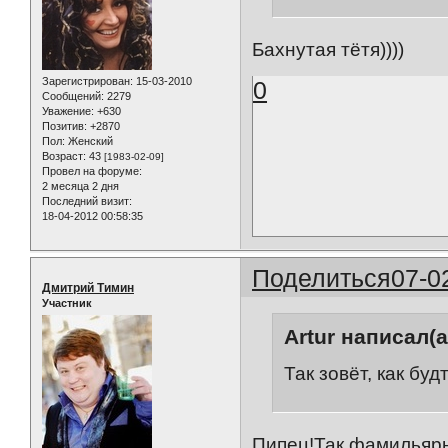
Бахнутая тётя))))
Зарегистрирован
: 15-03-2010
0
Сообщений:
2279
Уважение:
+630
Позитив:
+2870
Пол:
Женский
Возраст:
43
[1983-02-09]
Провел на форуме:
2 месяца 2 дня
Последний визит:
18-04-2012 00:58:35
Поделиться
07-0
Дмитрий Тимин
Участник
Artur написал(а
Так зовёт, как будт
Пипец!Так фамильярно