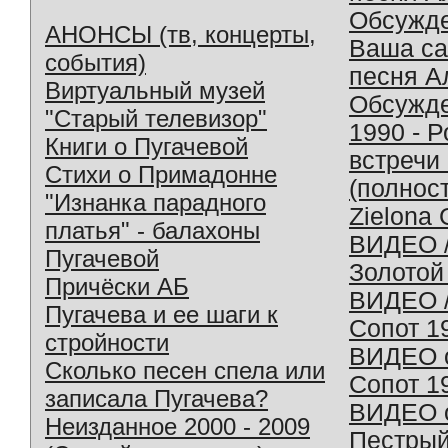
Обсужд
АНОНСЫ (тв, концерты,
Ваша с
события)
песня А
Виртуальный музей
Обсужд
"Старый телевизор"
1990 - 
Книги о Пугачевой
встречи
Стихи о Примадонне
(полнос
"Изнанка парадного
Zielona 
платья" - балахоны
ВИДЕО /
Пугачевой
Золотой
Причёски АБ
ВИДЕО /
Пугачева и ее шаги к
Сопот 1
стройности
ВИДЕО o
Сколько песен спела или
Сопот 1
записала Пугачева?
ВИДЕО o
Неизданное 2000 - 2009
Пестрый