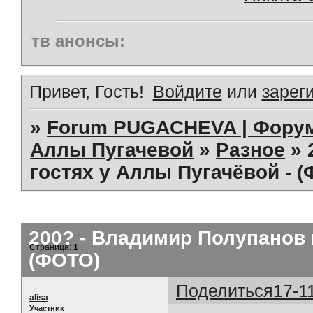
тв анонсы:
Привет, Гость!
Войдите
или
зарег
»
Forum PUGACHEVA | Форум
Аллы Пугачевой
»
Разное
»
гостях у Аллы Пугачёвой - 
200? - Владимир Полупанов 
Страница:
1
(ФОТО)
Поделиться
17-1
alisa
Участник