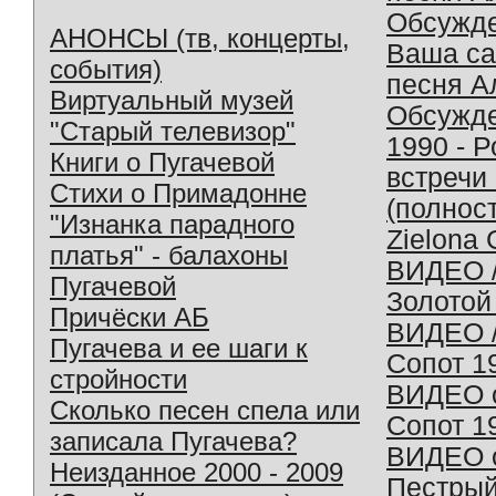
Обсужд
АНОНСЫ (тв, концерты,
Ваша с
события)
песня А
Виртуальный музей
Обсужд
"Старый телевизор"
1990 - 
Книги о Пугачевой
встречи
Стихи о Примадонне
(полнос
"Изнанка парадного
Zielona 
платья" - балахоны
ВИДЕО /
Пугачевой
Золотой
Причёски АБ
ВИДЕО /
Пугачева и ее шаги к
Сопот 1
стройности
ВИДЕО o
Сколько песен спела или
Сопот 1
записала Пугачева?
ВИДЕО o
Неизданное 2000 - 2009
Пестрый