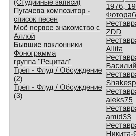
(Студийные записи)
1976, 1
Пугачева композитор -
Фотораб
список песен
Реставр
Моё первое знакомство с
ZDD
Аллой
Реставр
Бывшие поклонники
Allita
Фонограмма
Реставр
группа "Рецитал"
Василий
Трёп - Флуд / Обсуждение
Реставр
(2)
Shakesp
Трёп - Флуд / Обсуждение
Реставр
(3)
aleks75
Реставр
amid33
Реставр
Никита-