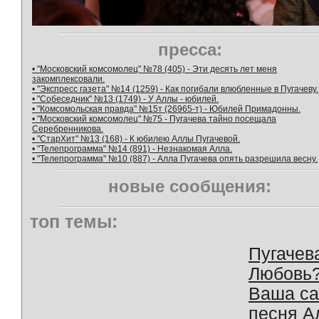
пресса:
• "Московский комсомолец" №78 (405) - Эти десять лет меня
закомплексовали.
• "Экспресс газета" №14 (1259) - Как погибали влюбленные в Пугачеву.
• "Собеседник" №13 (1749) - У Аллы - юбилей.
• "Комсомольская правда" №15т (26965-т) - Юбилей Примадонны.
• "Московский комсомолец" №75 - Пугачева тайно посещала
Серебренникова.
• "СтарХит" №13 (168) - К юбилею Аллы Пугачевой.
• "Телепрограмма" №14 (891) - Незнакомая Алла.
• "Телепрограмма" №10 (887) - Алла Пугачева опять разрешила весну.
новые сообщения:
топ темы:
Пугачев
Любовь
Ваша с
песня А