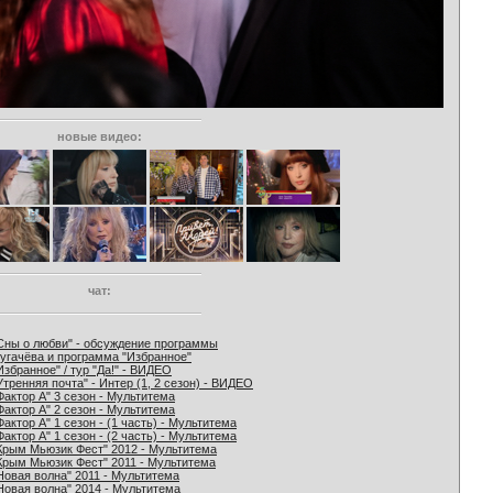
новые видео:
чат:
Сны о любви" - обсуждение программы
угачёва и программа "Избранное"
Избранное" / тур "Да!" - ВИДЕО
Утренняя почта" - Интер (1, 2 сезон) - ВИДЕО
Фактор А" 3 сезон - Мультитема
Фактор А" 2 сезон - Мультитема
Фактор А" 1 сезон - (1 часть) - Мультитема
Фактор А" 1 сезон - (2 часть) - Мультитема
Крым Мьюзик Фест" 2012 - Мультитема
Крым Мьюзик Фест" 2011 - Мультитема
Новая волна" 2011 - Мультитема
Новая волна" 2014 - Мультитема