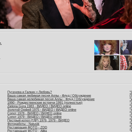
и.
.
Пугачева и Галкин = Любовь?
"
Ваша самая любимая песня Аллы - Флуд / Обсуждение
П
Ваша самая нелюбимая песня Аллы - Флуд / Обсуждение
"
1990 - Рождественские встречи 1991 (полностью)
"
Zielona Gora 1983 - ВИДЕО / ВИДЕО online
"
Золотой Орфей 1975 - ВИДЕО / ВИДЕО online
"
Сопот 1978 - ВИДЕО / ВИДЕО online
"
Сопот 1979 - ВИДЕО / ВИДЕО online
"
Пестрый котел (ГДР) 1976, 1979 - ВИДЕО
"
Фотоработы - Natusik
"
Реставрация ФОТО - ZDD
"
Реставрация ФОТО - Allita
"