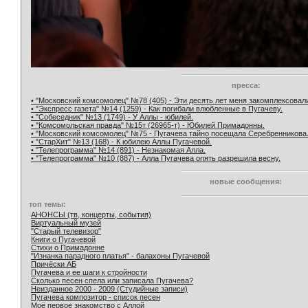
пресса:
• "Московский комсомолец" №78 (405) - Эти десять лет меня закомплексовал
• "Экспресс газета" №14 (1259) - Как погибали влюбленные в Пугачеву.
• "Собеседник" №13 (1749) - У Аллы - юбилей.
• "Комсомольская правда" №15т (26965-т) - Юбилей Примадонны.
• "Московский комсомолец" №75 - Пугачева тайно посещала Серебренникова
• "СтарХит" №13 (168) - К юбилею Аллы Пугачевой.
• "Телепрограмма" №14 (891) - Незнакомая Алла.
• "Телепрограмма" №10 (887) - Алла Пугачева опять разрешила весну.
новые сообщения:
топ темы:
АНОНСЫ (тв, концерты, события)
Виртуальный музей
"Старый телевизор"
Книги о Пугачевой
Стихи о Примадонне
"Изнанка парадного платья" - балахоны Пугачевой
Причёски АБ
Пугачева и ее шаги к стройности
Сколько песен спела или записала Пугачева?
Неизданное 2000 - 2009 (Студийные записи)
Пугачева композитор - список песен
Моё первое знакомство с Аллой