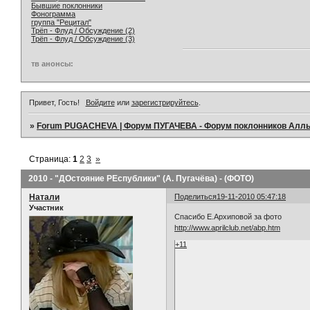
Бывшие поклонники
Фонограмма
группа "Рецитал"
Трёп - Флуд / Обсуждение (2)
Трёп - Флуд / Обсуждение (3)
тв анонсы:
Привет, Гость!
Войдите
или
зарегистрируйтесь
.
»
Forum PUGACHEVA | Форум ПУГАЧЕВА - Форум поклонников Алл
Страница:
1
2
3
»
2010 - "ДОстояние РЕспублики" (А. Пугачёва) - (ФОТО)
Натали
Поделиться
19-11-2010 05:47:18
Участник
Спасибо Е.Архиповой за фото
http://www.aprilclub.net/abp.htm
+11