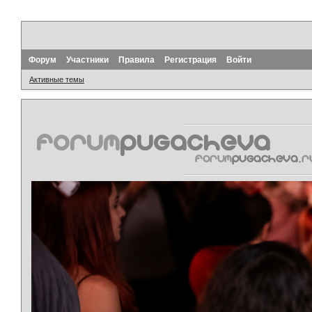
Форум
Участники
Правила
Регистрация
Войти
Активные темы