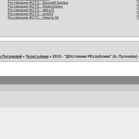
Реставрация ФОТО - Василий Барбье
"
Реставрация ФОТО - Shakespeare
"
Реставрация ФОТО - aleks75
"
Реставрация ФОТО - amid33
"
Реставрация ФОТО - Никита-92
"
ы Пугачевой
»
Телесъёмки
»
2010 - "ДОстояние РЕспублики" (А. Пугачёва) 