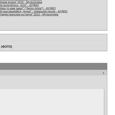
Новая волна" 2015 - Мультитема
Не волнуйтесь, тётя" - АУДИО
Хрен-то вам закат" ("Ангел Алла") - АУДИО
Не высовывайся, дочка" - премьера песни - АУДИО
Рождественские встречи" 2013 - Мультитема
- (ФОТО)
1