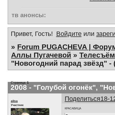
тв анонсы:
Привет, Гость!
Войдите
или
зарег
»
Forum PUGACHEVA | Форум
Аллы Пугачевой
»
Телесъём
"Новогодний парад звёзд" -
Страница:
1
2008 - "Голубой огонёк", "Н
Поделиться
18-1
alisa
Участник
КРАСАВИЦА