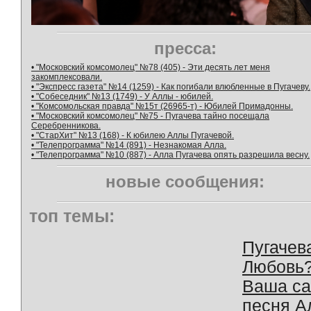
пресса:
• "Московский комсомолец" №78 (405) - Эти десять лет меня
закомплексовали.
• "Экспресс газета" №14 (1259) - Как погибали влюбленные в Пугачеву.
• "Собеседник" №13 (1749) - У Аллы - юбилей.
• "Комсомольская правда" №15т (26965-т) - Юбилей Примадонны.
• "Московский комсомолец" №75 - Пугачева тайно посещала
Серебренникова.
• "СтарХит" №13 (168) - К юбилею Аллы Пугачевой.
• "Телепрограмма" №14 (891) - Незнакомая Алла.
• "Телепрограмма" №10 (887) - Алла Пугачева опять разрешила весну.
новые сообщения:
топ темы:
Пугачев
Любовь
Ваша с
песня А