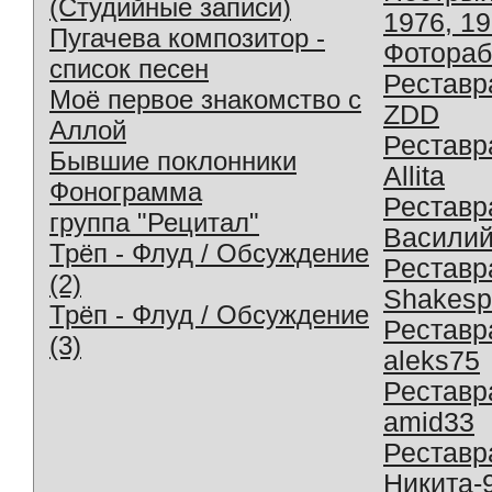
(Студийные записи)
1976, 1
Пугачева композитор -
Фотораб
список песен
Реставр
Моё первое знакомство с
ZDD
Аллой
Реставр
Бывшие поклонники
Allita
Фонограмма
Реставр
группа "Рецитал"
Василий
Трёп - Флуд / Обсуждение
Реставр
(2)
Shakesp
Трёп - Флуд / Обсуждение
Реставр
(3)
aleks75
Реставр
amid33
Реставр
Никита-