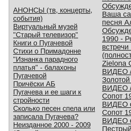
Обсужд
АНОНСЫ (тв, концерты,
Ваша с
события)
песня А
Виртуальный музей
Обсужд
"Старый телевизор"
1990 - 
Книги о Пугачевой
встречи
Стихи о Примадонне
(полнос
"Изнанка парадного
Zielona 
платья" - балахоны
ВИДЕО /
Пугачевой
Золотой
Причёски АБ
ВИДЕО /
Пугачева и ее шаги к
Сопот 1
стройности
ВИДЕО o
Сколько песен спела или
Сопот 1
записала Пугачева?
ВИДЕО o
Неизданное 2000 - 2009
Пестрый